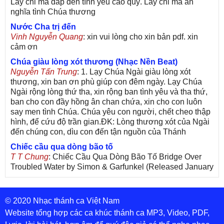
Lấy chi mà đáp đền tình yêu cao quý. Lấy chi mà ân
nghĩa tình Chúa thương
Nước Cha trị đến
Vinh Nguyễn Quang
: xin vui lòng cho xin bản pdf. xin
cảm ơn
Chúa giàu lòng xót thương (Nhạc Nền Beat)
Nguyễn Tấn Trung
: 1. Lạy Chúa Ngài giàu lòng xót
thương, xin ban ơn phù giúp con đêm ngày. Lạy Chúa
Ngài rộng lòng thứ tha, xin rộng ban tình yêu và tha thứ,
ban cho con đầy hồng ân chan chứa, xin cho con luôn
say men tình Chúa. Chúa yêu con người, chết cheo thập
hình, để cứu độ trần gian.ĐK: Lòng thương xót của Ngài
đến chúng con, dìu con đến tận nguồn của Thánh
Chiếc cầu qua dòng bão tố
T T Chung
: Chiếc Cầu Qua Dòng Bão Tố Bridge Over
Troubled Water by Simon & Garfunkel (Released January
26, 1970) Lời Việt: Nhạc Sĩ Vũ Đức Nghiêm Trình Bày:
Chung Tử Lưu
© 2020 Nhạc thánh ca Việt Nam
De Colores! (Lời Việt)
Son Vu
: Bài hát có lời chưa.Cám ơn
Website tổng hợp các ca khúc thánh ca MP3, Video, PDF,