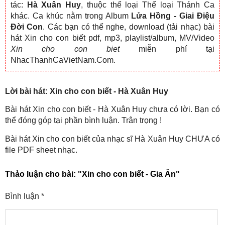
tác:
Hà Xuân Huy
, thuộc thể loại Thể loại Thánh Ca
khác. Ca khúc nằm trong Album
Lửa Hồng - Giai Điệu
Đời Con
. Các bạn có thể nghe, download (tải nhạc) bài
hát Xin cho con biết pdf, mp3, playlist/album, MV/Video
Xin cho con biet
miễn phí tại
NhacThanhCaVietNam.Com.
Lời bài hát: Xin cho con biết - Hà Xuân Huy
Bài hát Xin cho con biết - Hà Xuân Huy chưa có lời. Bạn có
thể đóng góp tại phần bình luận. Trân trọng !
Bài hát Xin cho con biết của nhạc sĩ Hà Xuân Huy CHƯA có
file PDF sheet nhạc.
Thảo luận cho bài:
"Xin cho con biết - Gia Ân"
Bình luận
*