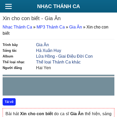
NHẠC THÁNH CA
Xin cho con biết
- Gia Ân
Nhạc Thánh Ca
»
MP3 Thánh Ca
»
Gia Ân
»
Xin cho con
biết
Gia Ân
Trình bày
Hà Xuân Huy
Sáng tác
Lửa Hồng - Giai Điệu Đời Con
Album
Thể loại Thánh Ca khác
Thể loại nhạc
Hai Yen
Người đăng
Tải về
Bài hát
Xin cho con biết
do ca sĩ
Gia Ân
thể hiện, sáng