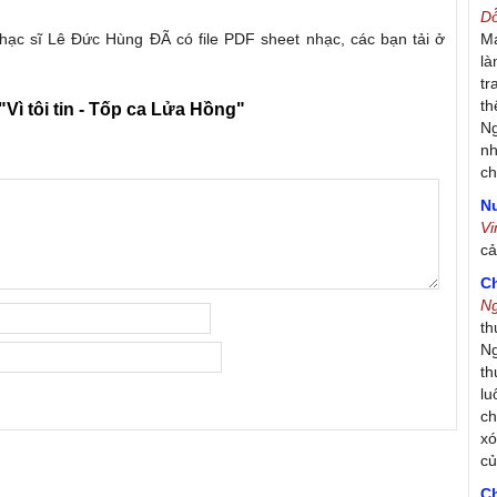
D
 nhạc sĩ Lê Đức Hùng ĐÃ có file PDF sheet nhạc, các bạn tải ở
Má
là
tr
th
"Vì tôi tin - Tốp ca Lửa Hồng"
Ng
nh
ch
Nư
V
c
C
N
th
Ng
th
lu
ch
xó
c
C