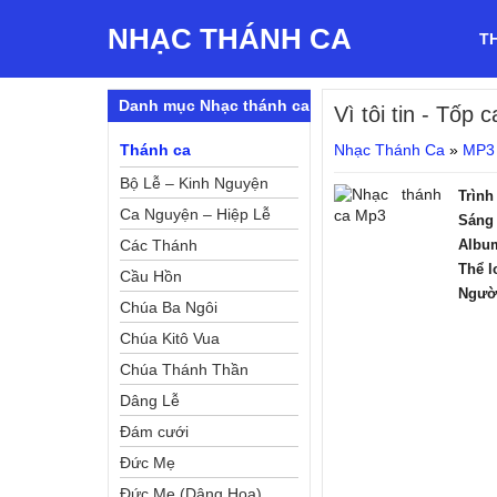
NHẠC THÁNH CA
T
Danh mục Nhạc thánh ca
Vì tôi tin
- Tốp c
Thánh ca
Nhạc Thánh Ca
»
MP3
Bộ Lễ – Kinh Nguyện
Trình
Ca Nguyện – Hiệp Lễ
Sáng 
Các Thánh
Albu
Thể l
Cầu Hồn
Ngườ
Chúa Ba Ngôi
Chúa Kitô Vua
Chúa Thánh Thần
Dâng Lễ
Đám cưới
Đức Mẹ
Đức Mẹ (Dâng Hoa)