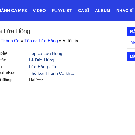
HÁNH CA MP3
VIDEO
PLAYLIST
CA SĨ
ALBUM
NHẠC SĨ
a Lửa Hồng
B
 Thánh Ca
»
Tốp ca Lửa Hồng
»
Vì tôi tin
Mộ
 bày
Tốp ca Lửa Hồng
Bà
tác
Lê Đức Hùng
m
Lửa Hồng - Tin
oại nhạc
Thể loại Thánh Ca khác
i đăng
Hai Yen