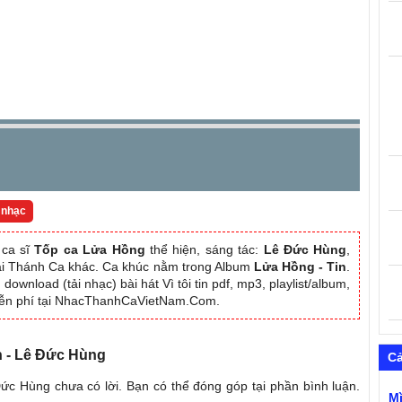
 nhạc
ca sĩ
Tốp ca Lửa Hồng
thể hiện, sáng tác:
Lê Đức Hùng
,
oại Thánh Ca khác. Ca khúc nằm trong Album
Lửa Hồng - Tin
.
download (tải nhạc) bài hát Vì tôi tin pdf, mp3, playlist/album,
ễn phí tại NhacThanhCaVietNam.Com.
tin - Lê Đức Hùng
C
ê Đức Hùng chưa có lời. Bạn có thể đóng góp tại phần bình luận.
M