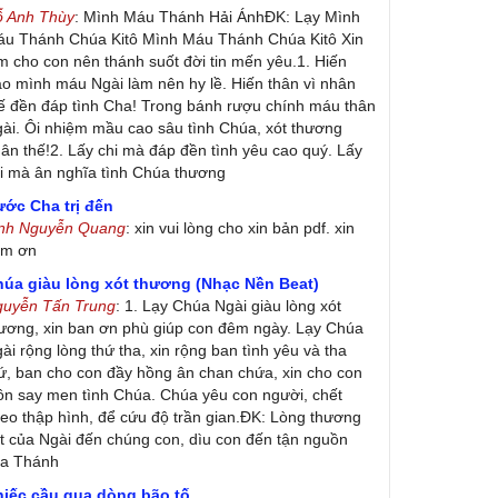
ỗ Anh Thùy
: Mình Máu Thánh Hải ÁnhĐK: Lạy Mình
u Thánh Chúa Kitô Mình Máu Thánh Chúa Kitô Xin
m cho con nên thánh suốt đời tin mến yêu.1. Hiến
ao mình máu Ngài làm nên hy lề. Hiến thân vì nhân
ế đền đáp tình Cha! Trong bánh rượu chính máu thân
ài. Ôi nhiệm mầu cao sâu tình Chúa, xót thương
ân thế!2. Lấy chi mà đáp đền tình yêu cao quý. Lấy
i mà ân nghĩa tình Chúa thương
ớc Cha trị đến
inh Nguyễn Quang
: xin vui lòng cho xin bản pdf. xin
ảm ơn
húa giàu lòng xót thương (Nhạc Nền Beat)
guyễn Tấn Trung
: 1. Lạy Chúa Ngài giàu lòng xót
ương, xin ban ơn phù giúp con đêm ngày. Lạy Chúa
ài rộng lòng thứ tha, xin rộng ban tình yêu và tha
ứ, ban cho con đầy hồng ân chan chứa, xin cho con
ôn say men tình Chúa. Chúa yêu con người, chết
eo thập hình, để cứu độ trần gian.ĐK: Lòng thương
t của Ngài đến chúng con, dìu con đến tận nguồn
ủa Thánh
hiếc cầu qua dòng bão tố