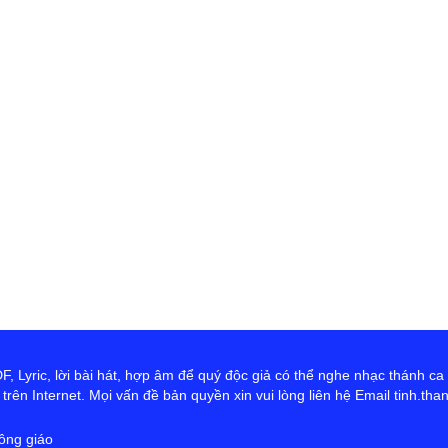
th
Đ
D
Ng
tr
cứ
ta
hơ
Ch
 Lyric, lời bài hát, hợp âm để quý độc giả có thể nghe nhạc thánh ca
rên Internet. Mọi vấn đề bản quyền xin vui lòng liên hệ Email tinh.th
ông giáo