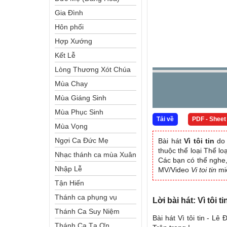
Gia Đình
Hôn phối
Hợp Xướng
Kết Lễ
Lòng Thương Xót Chúa
Mùa Chay
Mùa Giáng Sinh
Mùa Phục Sinh
Tải về
PDF - Sheet
Mùa Vọng
Ngợi Ca Đức Mẹ
Bài hát
Vì tôi tin
do 
thuộc thể loại Thể l
Nhạc thánh ca mùa Xuân
Các bạn có thể nghe, 
Nhập Lễ
MV/Video
Vi toi tin
mi
Tận Hiến
Thánh ca phụng vụ
Lời bài hát: Vì tôi 
Thánh Ca Suy Niệm
Bài hát Vì tôi tin - L
Thánh Ca Tạ Ơn