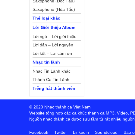
Saxophone (Độc Tấu)
Saxophone (Hòa Tấu)
Thể loại khác
Lời Giới thiệu Album
Lời ngỏ – Lời giới thiệu
Lời dẫn – Lời nguyện
Lời kết – Lời cảm ơn
Nhạc tin lành
Nhạc Tin Lành khác
Thánh Ca Tin Lành
Tiếng hát thành viên
© 2020 Nhạc thánh ca Việt Nam
Website tổng hợp các ca khúc thánh ca MP3, Video, PDF,
Nguồn nhạc thánh ca được sưu tầm từ rất nhiều nguồn t
Facebook
Twitter
Linkedin
Soundcloud
Báo c