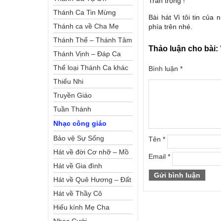
Trân trọng !
Thánh Ca Tin Mừng
Bài hát Vì tôi tin của
Thánh ca về Cha Mẹ
phía trên nhé.
Thánh Thể – Thánh Tâm
Thảo luận cho bài:
Thánh Vịnh – Đáp Ca
Thể loại Thánh Ca khác
Bình luận
*
Thiếu Nhi
Truyền Giáo
Tuần Thánh
Nhạc công giáo
Bảo vệ Sự Sống
Tên
*
Hát về đời Cơ nhỡ – Mồ
Email
*
côi
Hát về Gia đình
Hát về Quê Hương – Đất
Nước
Hát về Thầy Cô
Hiếu kính Mẹ Cha