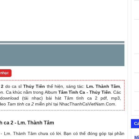
 nhạc
 2
do ca sĩ
Thủy Tiên
thể hiện, sáng tác:
Lm. Thành Tâm
,
Hồn. Ca khúc nằm trong Album
Tâm Tình Ca - Thủy Tiên
. Các
download (tải nhạc) bài hát Tâm tình ca 2 pdf, mp3,
ideo
Tam tinh ca 2
miễn phí tại NhacThanhCaVietNam.Com.
nh ca 2 - Lm. Thành Tâm
C
 - Lm. Thành Tâm chưa có lời. Bạn có thể đóng góp tại phần
M