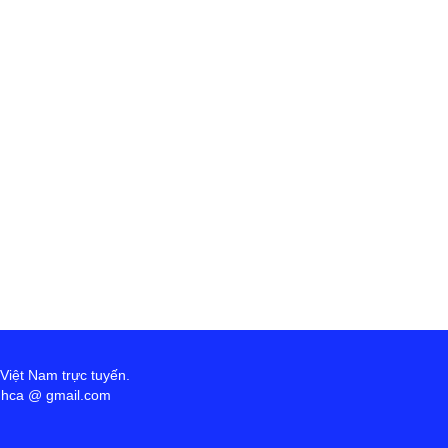
 Việt Nam trực tuyến.
anhca @ gmail.com