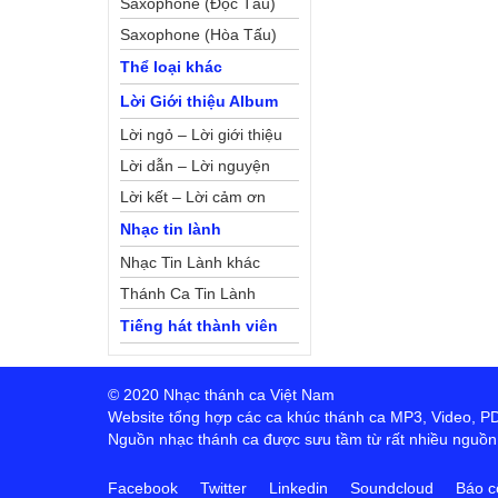
Saxophone (Độc Tấu)
Saxophone (Hòa Tấu)
Thể loại khác
Lời Giới thiệu Album
Lời ngỏ – Lời giới thiệu
Lời dẫn – Lời nguyện
Lời kết – Lời cảm ơn
Nhạc tin lành
Nhạc Tin Lành khác
Thánh Ca Tin Lành
Tiếng hát thành viên
© 2020 Nhạc thánh ca Việt Nam
Website tổng hợp các ca khúc thánh ca MP3, Video, PDF,
Nguồn nhạc thánh ca được sưu tầm từ rất nhiều nguồn t
Facebook
Twitter
Linkedin
Soundcloud
Báo c