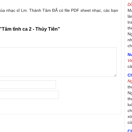
D
 của nhạc sĩ Lm. Thành Tâm ĐÃ có file PDF sheet nhạc, các bạn
Má
là
tr
th
"Tâm tình ca 2 - Thủy Tiên"
Ng
nh
ch
Nư
V
c
C
N
th
Ng
th
lu
ch
xó
c
C