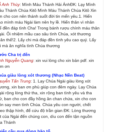
ỗ Anh Thùy
: Mình Máu Thánh Hải ÁnhĐK: Lạy Mình
u Thánh Chúa Kitô Mình Máu Thánh Chúa Kitô Xin
m cho con nên thánh suốt đời tin mến yêu.1. Hiến
ao mình máu Ngài làm nên hy lề. Hiến thân vì nhân
ế đền đáp tình Cha! Trong bánh rượu chính máu thân
ài. Ôi nhiệm mầu cao sâu tình Chúa, xót thương
ân thế!2. Lấy chi mà đáp đền tình yêu cao quý. Lấy
i mà ân nghĩa tình Chúa thương
ớc Cha trị đến
inh Nguyễn Quang
: xin vui lòng cho xin bản pdf. xin
ảm ơn
húa giàu lòng xót thương (Nhạc Nền Beat)
guyễn Tấn Trung
: 1. Lạy Chúa Ngài giàu lòng xót
ương, xin ban ơn phù giúp con đêm ngày. Lạy Chúa
ài rộng lòng thứ tha, xin rộng ban tình yêu và tha
ứ, ban cho con đầy hồng ân chan chứa, xin cho con
ôn say men tình Chúa. Chúa yêu con người, chết
eo thập hình, để cứu độ trần gian.ĐK: Lòng thương
t của Ngài đến chúng con, dìu con đến tận nguồn
ủa Thánh
hiếc cầu qua dòng bão tố