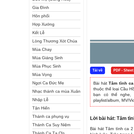
Gia Đình
Hôn phối
Hợp Xướng
Kết Lễ
Lòng Thương Xót Chúa
Mùa Chay
Mùa Giáng Sinh
Mùa Phục Sinh
Tải về
PDF - Sheet
Mùa Vọng
Ngợi Ca Đức Mẹ
Bài hát
Tâm tình ca
thuộc thể loại Cầu 
Nhạc thánh ca mùa Xuân
bạn có thể nghe, 
Nhập Lễ
playlist/album, MV/V
Tận Hiến
Thánh ca phụng vụ
Lời bài hát: Tâm tì
Thánh Ca Suy Niệm
Bài hát Tâm tình ca 2
Thánh Ca Tạ Ơn