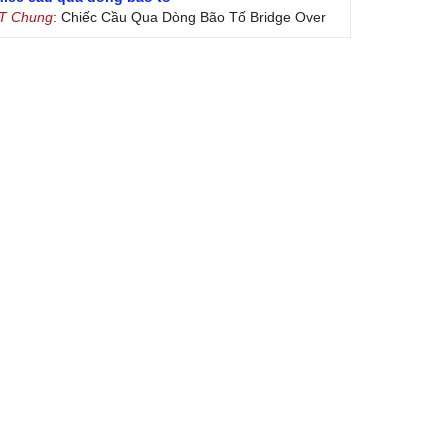
 T Chung
: Chiếc Cầu Qua Dòng Bão Tố Bridge Over
oubled Water by Simon & Garfunkel (Released
nuary 26, 1970) Lời Việt: Nhạc Sĩ Vũ Đức Nghiêm
ình Bày: Chung Tử Lưu
 Colores! (Lời Việt)
on Vu
: Bài hát có lời chưa.Cám ơn