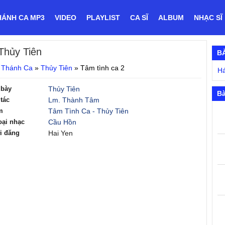
HÁNH CA MP3
VIDEO
PLAYLIST
CA SĨ
ALBUM
NHẠC SĨ
Thủy Tiên
B
 Thánh Ca
»
Thủy Tiên
»
Tâm tình ca 2
Há
 bày
Thủy Tiên
Bà
tác
Lm. Thành Tâm
m
Tâm Tình Ca - Thủy Tiên
oại nhạc
Cầu Hồn
i đăng
Hai Yen