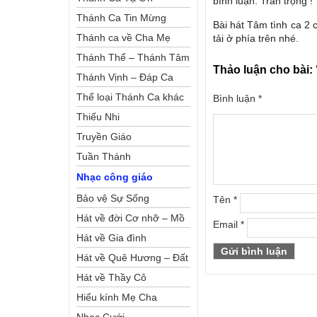
bình luận. Trân trọng !
Thánh Ca Tin Mừng
Bài hát Tâm tình ca 2
Thánh ca về Cha Mẹ
tải ở phía trên nhé.
Thánh Thể – Thánh Tâm
Thảo luận cho bài:
Thánh Vịnh – Đáp Ca
Thể loại Thánh Ca khác
Bình luận
*
Thiếu Nhi
Truyền Giáo
Tuần Thánh
Nhạc công giáo
Bảo vệ Sự Sống
Tên
*
Hát về đời Cơ nhỡ – Mồ
Email
*
côi
Hát về Gia đình
Hát về Quê Hương – Đất
Nước
Hát về Thầy Cô
Hiếu kính Mẹ Cha