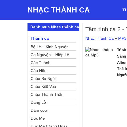
NHẠC THÁNH CA
T
Danh mục Nhạc thánh ca
Tâm tình ca 2
- 
Thánh ca
Nhạc Thánh Ca
»
MP3
Bộ Lễ – Kinh Nguyện
Trình
Ca Nguyện – Hiệp Lễ
Sáng 
Các Thánh
Albu
Thể l
Cầu Hồn
Ngườ
Chúa Ba Ngôi
Chúa Kitô Vua
Chúa Thánh Thần
Dâng Lễ
Đám cưới
Đức Mẹ
Đức Mẹ (Dâng Hoa)