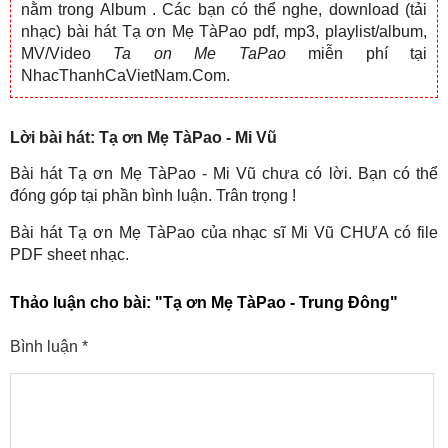
nằm trong Album
. Các bạn có thể nghe, download (tải
nhạc) bài hát Tạ ơn Mẹ TàPao pdf, mp3, playlist/album,
MV/Video
Ta on Me TaPao
miễn phí tại
NhacThanhCaVietNam.Com.
Lời bài hát: Tạ ơn Mẹ TàPao - Mi Vũ
Bài hát Tạ ơn Mẹ TàPao - Mi Vũ chưa có lời. Bạn có thể
đóng góp tại phần bình luận. Trân trọng !
Bài hát Tạ ơn Mẹ TàPao của nhạc sĩ Mi Vũ CHƯA có file
PDF sheet nhạc.
Thảo luận cho bài:
"Tạ ơn Mẹ TàPao - Trung Đông"
Bình luận
*