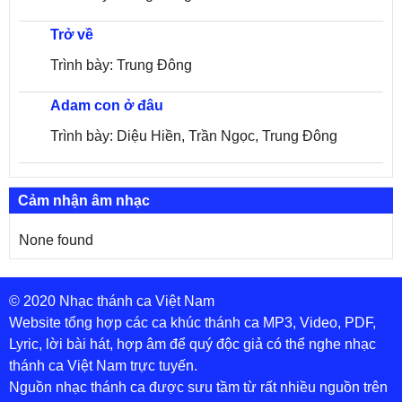
Trở về
Trình bày: Trung Đông
Adam con ở đâu
Trình bày: Diệu Hiền, Trần Ngọc, Trung Đông
Cảm nhận âm nhạc
None found
© 2020 Nhạc thánh ca Việt Nam
Website tổng hợp các ca khúc thánh ca MP3, Video, PDF,
Lyric, lời bài hát, hợp âm để quý độc giả có thể nghe nhạc
thánh ca Việt Nam trực tuyến.
Nguồn nhạc thánh ca được sưu tầm từ rất nhiều nguồn trên