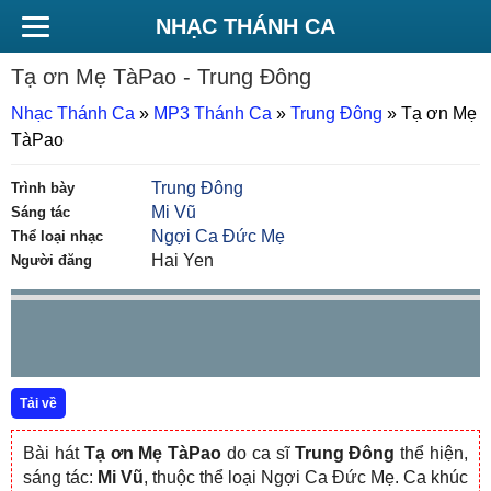
NHẠC THÁNH CA
Tạ ơn Mẹ TàPao
- Trung Đông
Nhạc Thánh Ca
»
MP3 Thánh Ca
»
Trung Đông
»
Tạ ơn Mẹ
TàPao
Trung Đông
Trình bày
Mi Vũ
Sáng tác
Ngợi Ca Đức Mẹ
Thể loại nhạc
Hai Yen
Người đăng
Tải về
Bài hát
Tạ ơn Mẹ TàPao
do ca sĩ
Trung Đông
thể hiện,
sáng tác:
Mi Vũ
, thuộc thể loại Ngợi Ca Đức Mẹ. Ca khúc