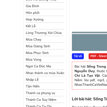
Gia Đình
Hôn phối
Hợp Xướng
Kết Lễ
Lòng Thương Xót Chúa
Mùa Chay
Mùa Giáng Sinh
Mùa Phục Sinh
Tải về
PDF - Sheet
Mùa Vọng
Ngợi Ca Đức Mẹ
Bài hát
Sống Trong
Nguyễn Duy
, thuộc
Nhạc thánh ca mùa Xuân
Chỉ Là Tạo Vật
. Cá
Nhập Lễ
Niềm Vui pdf, mp3, 
NhacThanhCaVietN
Tận Hiến
Thánh ca phụng vụ
Lời bài hát: Sống 
Thánh Ca Suy Niệm
Thánh Ca Tạ Ơn