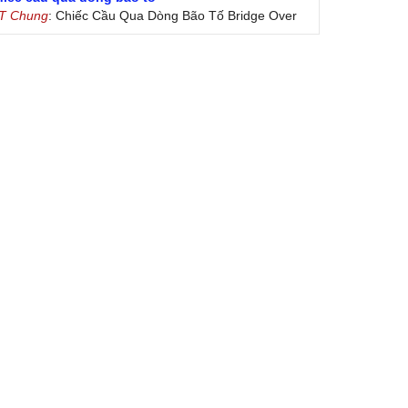
 T Chung
: Chiếc Cầu Qua Dòng Bão Tố Bridge Over
oubled Water by Simon & Garfunkel (Released
nuary 26, 1970) Lời Việt: Nhạc Sĩ Vũ Đức Nghiêm
ình Bày: Chung Tử Lưu
 Colores! (Lời Việt)
on Vu
: Bài hát có lời chưa.Cám ơn