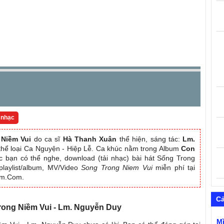
 nhạc
 Niềm Vui
do ca sĩ
Hà Thanh Xuân
thể hiện, sáng tác:
Lm.
 thể loại Ca Nguyện - Hiệp Lễ. Ca khúc nằm trong Album
Con
c bạn có thể nghe, download (tải nhạc) bài hát Sống Trong
playlist/album, MV/Video
Song Trong Niem Vui
miễn phí tại
am.Com.
C
Trong Niềm Vui - Lm. Nguyễn Duy
M