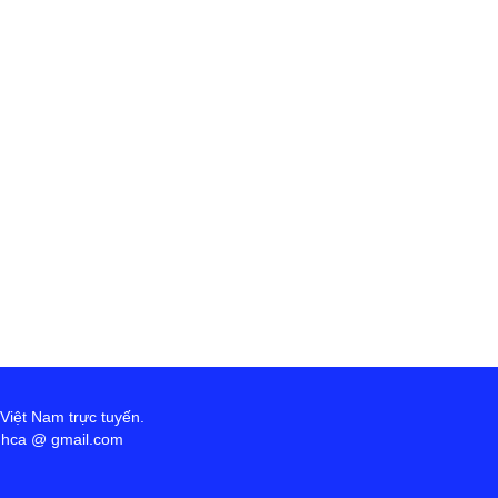
 Việt Nam trực tuyến.
anhca @ gmail.com