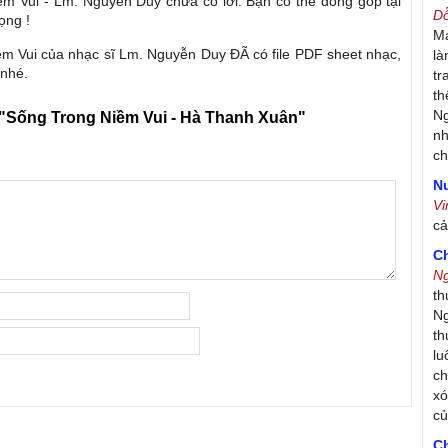
ềm Vui - Lm. Nguyễn Duy chưa có lời. Bạn có thể đóng góp tại
D
ọng !
Má
ềm Vui của nhạc sĩ Lm. Nguyễn Duy ĐÃ có file PDF sheet nhạc,
là
 nhé.
tr
th
Ng
"Sống Trong Niềm Vui - Hà Thanh Xuân"
nh
ch
Nư
V
c
C
N
th
Ng
th
lu
ch
xó
c
C