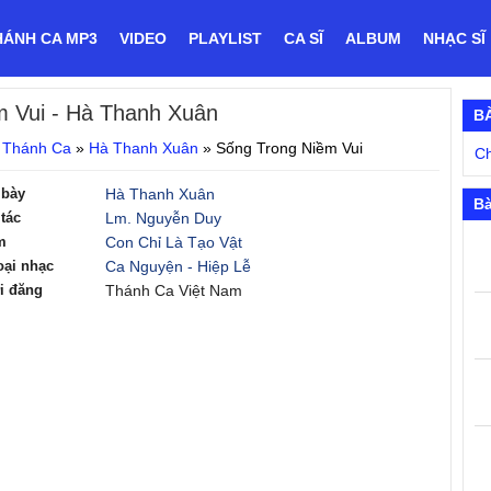
HÁNH CA MP3
VIDEO
PLAYLIST
CA SĨ
ALBUM
NHẠC SĨ
m Vui
- Hà Thanh Xuân
B
 Thánh Ca
»
Hà Thanh Xuân
»
Sống Trong Niềm Vui
C
 bày
Hà Thanh Xuân
Bà
tác
Lm. Nguyễn Duy
m
Con Chỉ Là Tạo Vật
oại nhạc
Ca Nguyện - Hiệp Lễ
i đăng
Thánh Ca Việt Nam