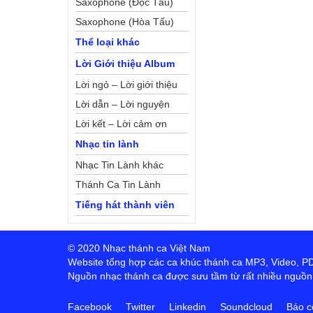
Saxophone (Độc Tấu)
Saxophone (Hòa Tấu)
Thể loại khác
Lời Giới thiệu Album
Lời ngỏ – Lời giới thiệu
Lời dẫn – Lời nguyện
Lời kết – Lời cảm ơn
Nhạc tin lành
Nhạc Tin Lành khác
Thánh Ca Tin Lành
Tiếng hát thành viên
© 2020 Nhạc thánh ca Việt Nam
Website tổng hợp các ca khúc thánh ca MP3, Video, PDF,
Nguồn nhạc thánh ca được sưu tầm từ rất nhiều nguồn t
Facebook
Twitter
Linkedin
Soundcloud
Báo c