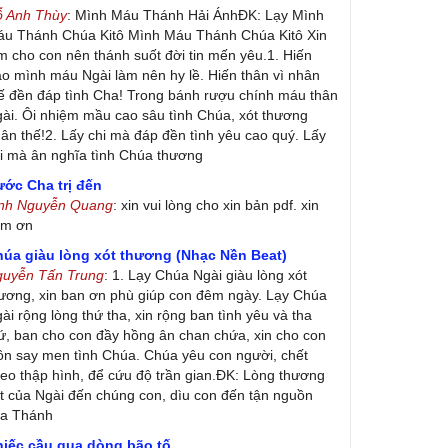
ỗ Anh Thùy
: Mình Máu Thánh Hải ÁnhĐK: Lạy Mình
u Thánh Chúa Kitô Mình Máu Thánh Chúa Kitô Xin
m cho con nên thánh suốt đời tin mến yêu.1. Hiến
ao mình máu Ngài làm nên hy lề. Hiến thân vì nhân
ế đền đáp tình Cha! Trong bánh rượu chính máu thân
ài. Ôi nhiệm mầu cao sâu tình Chúa, xót thương
ân thế!2. Lấy chi mà đáp đền tình yêu cao quý. Lấy
i mà ân nghĩa tình Chúa thương
ớc Cha trị đến
inh Nguyễn Quang
: xin vui lòng cho xin bản pdf. xin
ảm ơn
húa giàu lòng xót thương (Nhạc Nền Beat)
guyễn Tấn Trung
: 1. Lạy Chúa Ngài giàu lòng xót
ương, xin ban ơn phù giúp con đêm ngày. Lạy Chúa
ài rộng lòng thứ tha, xin rộng ban tình yêu và tha
ứ, ban cho con đầy hồng ân chan chứa, xin cho con
ôn say men tình Chúa. Chúa yêu con người, chết
eo thập hình, để cứu độ trần gian.ĐK: Lòng thương
t của Ngài đến chúng con, dìu con đến tận nguồn
ủa Thánh
hiếc cầu qua dòng bão tố