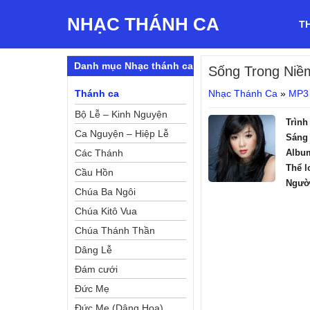
NHẠC THÁNH CA
T
Danh mục Nhạc thánh ca
Sống Trong Niề
Thánh ca
Nhạc Thánh Ca
»
MP3
Bộ Lễ – Kinh Nguyện
Trình
Ca Nguyện – Hiệp Lễ
Sáng 
Các Thánh
Albu
Thể l
Cầu Hồn
Ngườ
Chúa Ba Ngôi
Chúa Kitô Vua
Chúa Thánh Thần
Dâng Lễ
Đám cưới
Đức Mẹ
Đức Mẹ (Dâng Hoa)