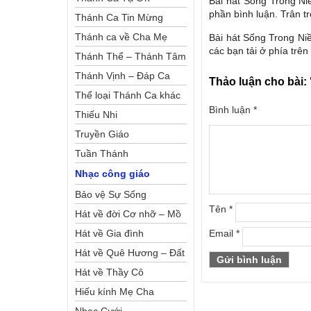
Bài hát Sống Trong Ni
phần bình luận. Trân tr
Thánh Ca Tin Mừng
Thánh ca về Cha Mẹ
Bài hát Sống Trong Ni
các bạn tải ở phía trên
Thánh Thể – Thánh Tâm
Thánh Vịnh – Đáp Ca
Thảo luận cho bài:
Thể loại Thánh Ca khác
Bình luận
*
Thiếu Nhi
Truyền Giáo
Tuần Thánh
Nhạc công giáo
Bảo vệ Sự Sống
Tên
*
Hát về đời Cơ nhỡ – Mồ
côi
Hát về Gia đình
Email
*
Hát về Quê Hương – Đất
Nước
Hát về Thầy Cô
Hiếu kính Mẹ Cha