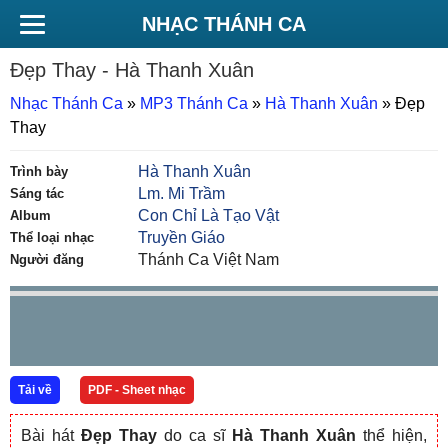
NHẠC THÁNH CA
Đẹp Thay
- Hà Thanh Xuân
Nhạc Thánh Ca
»
MP3 Thánh Ca
»
Hà Thanh Xuân
»
Đẹp
Thay
Hà Thanh Xuân
Trình bày
Lm. Mi Trầm
Sáng tác
Con Chỉ Là Tạo Vật
Album
Truyền Giáo
Thể loại nhạc
Thánh Ca Việt Nam
Người đăng
Tải về
PDF - Sheet nhạc
Bài hát
Đẹp Thay
do ca sĩ
Hà Thanh Xuân
thể hiện,