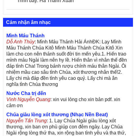
Trình bày: Hà Thanh Xuân
Cảm nhận âm nhạc
Mình Máu Thánh
Dỗ Anh Thùy
: Mình Máu Thánh Hải ÁnhĐK: Lạy Mình
Máu Thánh Chúa Kitô Mình Máu Thánh Chúa Kitô Xin
làm cho con nên thánh suốt đời tin mến yêu.1. Hiến trao
mình máu Ngài làm nên hy lề. Hiến thân vì nhân thế đền
đáp tình Cha! Trong bánh rượu chính máu thân Ngài. Ôi
nhiệm mầu cao sâu tình Chúa, xót thương nhân thế!2.
Lấy chi mà đáp đền tình yêu cao quý. Lấy chi mà ân
nghĩa tình Chúa thương
Nước Cha trị đến
Vinh Nguyễn Quang
: xin vui lòng cho xin bản pdf. xin
cảm ơn
Chúa giàu lòng xót thương (Nhạc Nền Beat)
Nguyễn Tấn Trung
: 1. Lạy Chúa Ngài giàu lòng xót
thương, xin ban ơn phù giúp con đêm ngày. Lạy Chúa
Ngài rộng lòng thứ tha, xin rộng ban tình yêu và tha thứ,