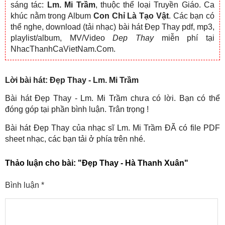
sáng tác:
Lm. Mi Trầm
, thuộc thể loại Truyền Giáo. Ca
khúc nằm trong Album
Con Chỉ Là Tạo Vật
. Các bạn có
thể nghe, download (tải nhạc) bài hát Đẹp Thay pdf, mp3,
playlist/album, MV/Video
Dep Thay
miễn phí tại
NhacThanhCaVietNam.Com.
Lời bài hát: Đẹp Thay - Lm. Mi Trầm
Bài hát Đẹp Thay - Lm. Mi Trầm chưa có lời. Bạn có thể
đóng góp tại phần bình luận. Trân trọng !
Bài hát Đẹp Thay của nhạc sĩ Lm. Mi Trầm ĐÃ có file PDF
sheet nhạc, các bạn tải ở phía trên nhé.
Thảo luận cho bài:
"Đẹp Thay - Hà Thanh Xuân"
Bình luận
*