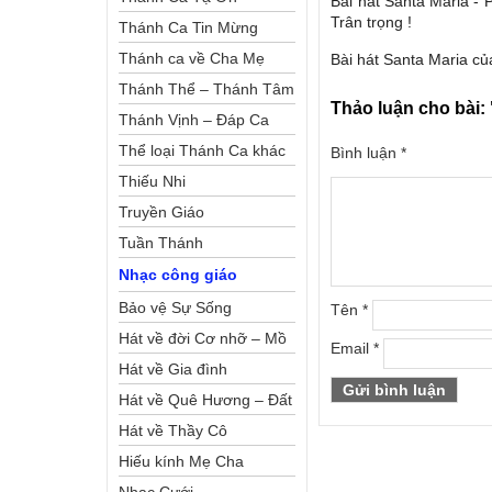
Bài hát Santa Maria - 
Trân trọng !
Thánh Ca Tin Mừng
Thánh ca về Cha Mẹ
Bài hát Santa Maria củ
Thánh Thể – Thánh Tâm
Thảo luận cho bài:
Thánh Vịnh – Đáp Ca
Thể loại Thánh Ca khác
Bình luận
*
Thiếu Nhi
Truyền Giáo
Tuần Thánh
Nhạc công giáo
Bảo vệ Sự Sống
Tên
*
Hát về đời Cơ nhỡ – Mồ
Email
*
côi
Hát về Gia đình
Hát về Quê Hương – Đất
Nước
Hát về Thầy Cô
Hiếu kính Mẹ Cha