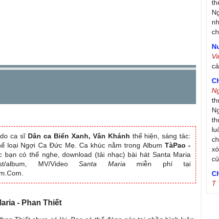
th
Ng
nh
ch
Nư
V
c
C
N
th
Ng
th
lu
do ca sĩ
Dân ca Biển Xanh, Vân Khánh
thể hiện, sáng tác:
ch
thể loại Ngợi Ca Đức Mẹ. Ca khúc nằm trong Album
TàPao -
xó
c bạn có thể nghe, download (tải nhạc) bài hát Santa Maria
c
ist/album, MV/Video
Santa Maria
miễn phí tại
am.Com.
C
T
Tr
Maria - Phan Thiết
Ja
Tr