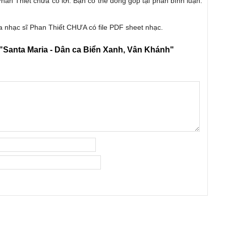
Phan Thiết chưa có lời. Bạn có thể đóng góp tại phần bình luận.
De
S
a nhạc sĩ Phan Thiết CHƯA có file PDF sheet nhạc.
B
th
"Santa Maria - Dân ca Biển Xanh, Vân Khánh"
T
sr
Đ
T
tr
Vũ
đư
co
th
và
đ
X
th
Đ
D
Ng