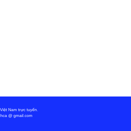
 Việt Nam trực tuyến.
anhca @ gmail.com