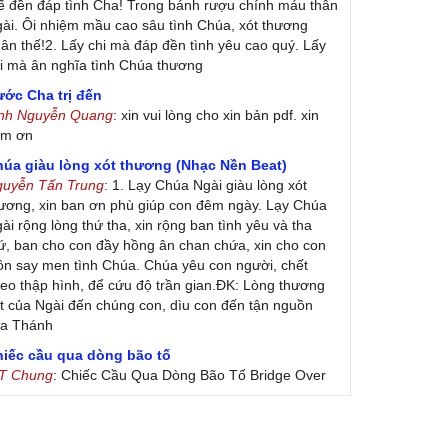
ế đền đáp tình Cha! Trong bánh rượu chính máu thân
ài. Ôi nhiệm mầu cao sâu tình Chúa, xót thương
ân thế!2. Lấy chi mà đáp đền tình yêu cao quý. Lấy
i mà ân nghĩa tình Chúa thương
ớc Cha trị đến
inh Nguyễn Quang
: xin vui lòng cho xin bản pdf. xin
ảm ơn
húa giàu lòng xót thương (Nhạc Nền Beat)
guyễn Tấn Trung
: 1. Lạy Chúa Ngài giàu lòng xót
ương, xin ban ơn phù giúp con đêm ngày. Lạy Chúa
ài rộng lòng thứ tha, xin rộng ban tình yêu và tha
ứ, ban cho con đầy hồng ân chan chứa, xin cho con
ôn say men tình Chúa. Chúa yêu con người, chết
eo thập hình, để cứu độ trần gian.ĐK: Lòng thương
t của Ngài đến chúng con, dìu con đến tận nguồn
ủa Thánh
hiếc cầu qua dòng bão tố
 T Chung
: Chiếc Cầu Qua Dòng Bão Tố Bridge Over
oubled Water by Simon & Garfunkel (Released
nuary 26, 1970) Lời Việt: Nhạc Sĩ Vũ Đức Nghiêm
ình Bày: Chung Tử Lưu