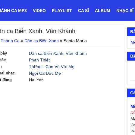
HÁNH CA MP3
VIDEO
PLAYLIST
CA SĨ
ALBUM
NHẠC SĨ
ân ca Biển Xanh, Vân Khánh
B
 Thánh Ca
»
Dân ca Biển Xanh
»
Santa Maria
M
 bày
Dân ca Biển Xanh
,
Vân Khánh
Bà
tác
Phan Thiết
m
TàPao - Con Về Với Mẹ
oại nhạc
Ngợi Ca Đức Mẹ
i đăng
Hai Yen
C
M
D
Má
là
tr