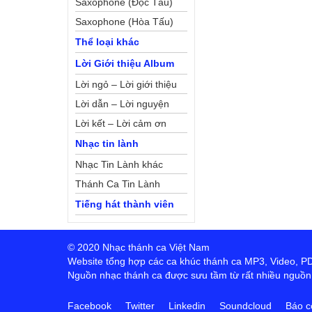
Saxophone (Độc Tấu)
Saxophone (Hòa Tấu)
Thể loại khác
Lời Giới thiệu Album
Lời ngỏ – Lời giới thiệu
Lời dẫn – Lời nguyện
Lời kết – Lời cảm ơn
Nhạc tin lành
Nhạc Tin Lành khác
Thánh Ca Tin Lành
Tiếng hát thành viên
© 2020 Nhạc thánh ca Việt Nam
Website tổng hợp các ca khúc thánh ca MP3, Video, PDF,
Nguồn nhạc thánh ca được sưu tầm từ rất nhiều nguồn t
Facebook
Twitter
Linkedin
Soundcloud
Báo c