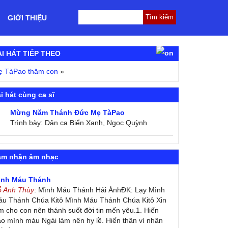
GIỚI THIỆU
ÀI HÁT TIẾP THEO
ẹ TàPao thăm con
»
i hát cùng ca sĩ
Mừng Năm Thánh Đức Mẹ TàPao
Trình bày: Dân ca Biển Xanh, Ngọc Quỳnh
ảm nhận âm nhạc
ình Máu Thánh
ỗ Anh Thùy
: Mình Máu Thánh Hải ÁnhĐK: Lạy Mình
u Thánh Chúa Kitô Mình Máu Thánh Chúa Kitô Xin
m cho con nên thánh suốt đời tin mến yêu.1. Hiến
ao mình máu Ngài làm nên hy lề. Hiến thân vì nhân