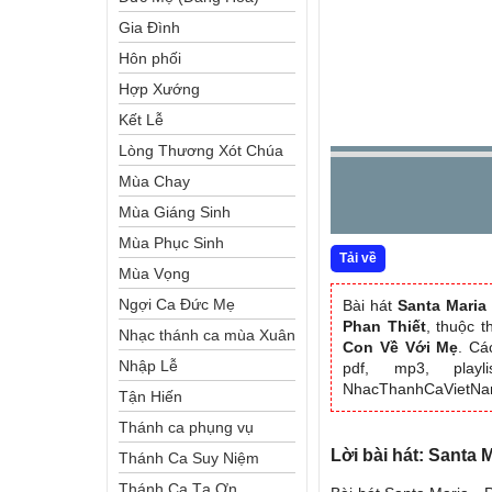
Gia Đình
Hôn phối
Hợp Xướng
Kết Lễ
Lòng Thương Xót Chúa
Mùa Chay
Mùa Giáng Sinh
Mùa Phục Sinh
Tải về
Mùa Vọng
Ngợi Ca Đức Mẹ
Bài hát
Santa Maria
Phan Thiết
, thuộc 
Nhạc thánh ca mùa Xuân
Con Về Với Mẹ
. Cá
Nhập Lễ
pdf, mp3, playl
NhacThanhCaVietN
Tận Hiến
Thánh ca phụng vụ
Lời bài hát: Santa 
Thánh Ca Suy Niệm
Thánh Ca Tạ Ơn