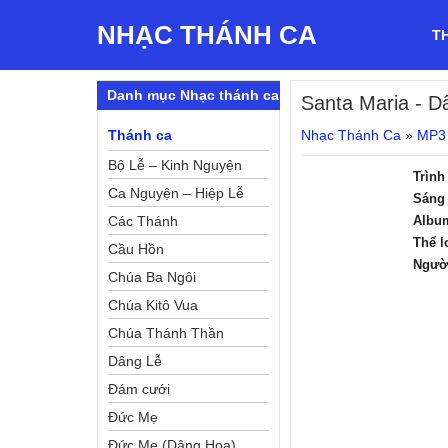
NHẠC THÁNH CA
T
Danh mục Nhạc thánh ca
Santa Maria
- D
Thánh ca
Nhạc Thánh Ca
»
MP3
Bộ Lễ – Kinh Nguyện
Trình
Ca Nguyện – Hiệp Lễ
Sáng 
Các Thánh
Albu
Thể l
Cầu Hồn
Ngườ
Chúa Ba Ngôi
Chúa Kitô Vua
Chúa Thánh Thần
Dâng Lễ
Đám cưới
Đức Mẹ
Đức Mẹ (Dâng Hoa)