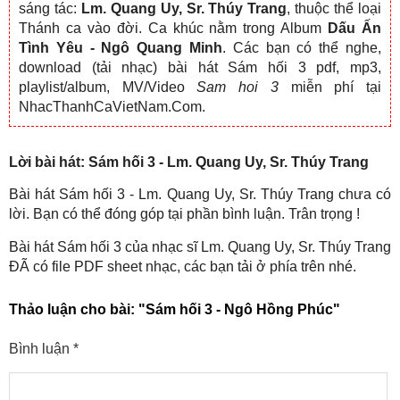
sáng tác:
Lm. Quang Uy, Sr. Thúy Trang
, thuộc thể loại
Thánh ca vào đời. Ca khúc nằm trong Album
Dấu Ấn
Tình Yêu - Ngô Quang Minh
. Các bạn có thể nghe,
download (tải nhạc) bài hát Sám hối 3 pdf, mp3,
playlist/album, MV/Video
Sam hoi 3
miễn phí tại
NhacThanhCaVietNam.Com.
Lời bài hát: Sám hối 3 - Lm. Quang Uy, Sr. Thúy Trang
Bài hát Sám hối 3 - Lm. Quang Uy, Sr. Thúy Trang chưa có
lời. Bạn có thể đóng góp tại phần bình luận. Trân trọng !
Bài hát Sám hối 3 của nhạc sĩ Lm. Quang Uy, Sr. Thúy Trang
ĐÃ có file PDF sheet nhạc, các bạn tải ở phía trên nhé.
Thảo luận cho bài:
"Sám hối 3 - Ngô Hồng Phúc"
Bình luận
*