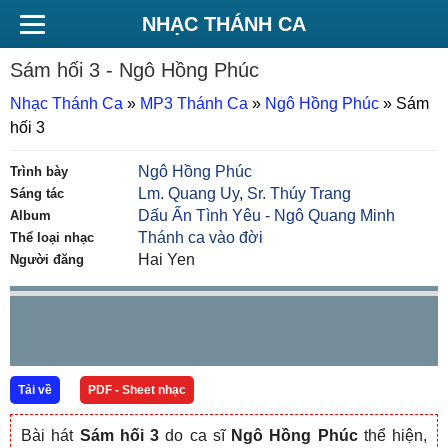
NHẠC THÁNH CA
Sám hối 3
- Ngô Hồng Phúc
Nhạc Thánh Ca
»
MP3 Thánh Ca
»
Ngô Hồng Phúc
»
Sám
hối 3
Ngô Hồng Phúc
Trình bày
Lm. Quang Uy
,
Sr. Thúy Trang
Sáng tác
Dấu Ấn Tình Yêu - Ngô Quang Minh
Album
Thánh ca vào đời
Thể loại nhạc
Hai Yen
Người đăng
Tải về
PDF - Sheet nhạc
Bài hát
Sám hối 3
do ca sĩ
Ngô Hồng Phúc
thể hiện,