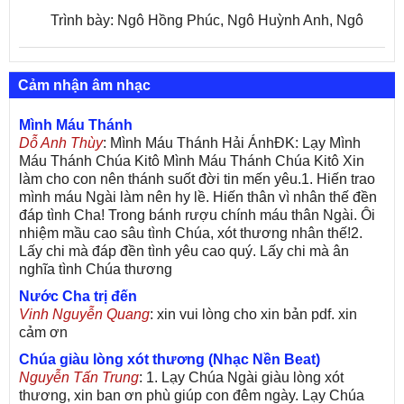
Trình bày: Ngô Hồng Phúc, Ngô Huỳnh Anh, Ngô
Quang Minh
Cảm nhận âm nhạc
Mình Máu Thánh
Dỗ Anh Thùy
: Mình Máu Thánh Hải ÁnhĐK: Lạy Mình
Máu Thánh Chúa Kitô Mình Máu Thánh Chúa Kitô Xin
làm cho con nên thánh suốt đời tin mến yêu.1. Hiến trao
mình máu Ngài làm nên hy lề. Hiến thân vì nhân thế đền
đáp tình Cha! Trong bánh rượu chính máu thân Ngài. Ôi
nhiệm mầu cao sâu tình Chúa, xót thương nhân thế!2.
Lấy chi mà đáp đền tình yêu cao quý. Lấy chi mà ân
nghĩa tình Chúa thương
Nước Cha trị đến
Vinh Nguyễn Quang
: xin vui lòng cho xin bản pdf. xin
cảm ơn
Chúa giàu lòng xót thương (Nhạc Nền Beat)
Nguyễn Tấn Trung
: 1. Lạy Chúa Ngài giàu lòng xót
thương, xin ban ơn phù giúp con đêm ngày. Lạy Chúa