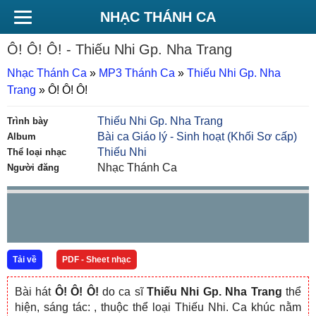
NHẠC THÁNH CA
Ô! Ô! Ô!
- Thiếu Nhi Gp. Nha Trang
Nhạc Thánh Ca
»
MP3 Thánh Ca
»
Thiếu Nhi Gp. Nha
Trang
»
Ô! Ô! Ô!
Thiếu Nhi Gp. Nha Trang
Trình bày
Bài ca Giáo lý - Sinh hoạt (Khối Sơ cấp)
Album
Thiếu Nhi
Thể loại nhạc
Nhạc Thánh Ca
Người đăng
Tải về
PDF - Sheet nhạc
Bài hát
Ô! Ô! Ô!
do ca sĩ
Thiếu Nhi Gp. Nha Trang
thể
hiện, sáng tác:
, thuộc thể loại Thiếu Nhi. Ca khúc nằm