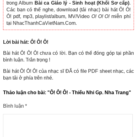
trong Album
Bài ca Giáo lý - Sinh hoạt (Khối Sơ cấp)
.
Các bạn có thể nghe, download (tải nhạc) bài hát Ô! Ô!
Ô! pdf, mp3, playlist/album, MV/Video
O! O! O!
miễn phí
tại NhacThanhCaVietNam.Com.
Lời bài hát: Ô! Ô! Ô!
Bài hát Ô! Ô! Ô! chưa có lời. Bạn có thể đóng góp tại phần
bình luận. Trân trọng !
Bài hát Ô! Ô! Ô! của nhạc sĩ ĐÃ có file PDF sheet nhạc, các
bạn tải ở phía trên nhé.
Thảo luận cho bài:
"Ô! Ô! Ô! - Thiếu Nhi Gp. Nha Trang"
Bình luận
*