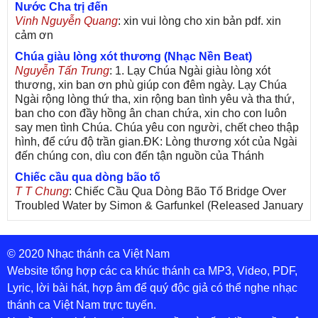
Nước Cha trị đến
Vinh Nguyễn Quang
: xin vui lòng cho xin bản pdf. xin
cảm ơn
Chúa giàu lòng xót thương (Nhạc Nền Beat)
Nguyễn Tấn Trung
: 1. Lạy Chúa Ngài giàu lòng xót
thương, xin ban ơn phù giúp con đêm ngày. Lạy Chúa
Ngài rộng lòng thứ tha, xin rộng ban tình yêu và tha thứ,
ban cho con đầy hồng ân chan chứa, xin cho con luôn
say men tình Chúa. Chúa yêu con người, chết cheo thập
hình, để cứu độ trần gian.ĐK: Lòng thương xót của Ngài
đến chúng con, dìu con đến tận nguồn của Thánh
Chiếc cầu qua dòng bão tố
T T Chung
: Chiếc Cầu Qua Dòng Bão Tố Bridge Over
Troubled Water by Simon & Garfunkel (Released January
26, 1970) Lời Việt: Nhạc Sĩ Vũ Đức Nghiêm Trình Bày:
Chung Tử Lưu
© 2020 Nhạc thánh ca Việt Nam
De Colores! (Lời Việt)
Son Vu
: Bài hát có lời chưa.Cám ơn
Website tổng hợp các ca khúc thánh ca MP3, Video, PDF,
Lyric, lời bài hát, hợp âm để quý độc giả có thể nghe nhạc
Bài ca dâng Mẹ
thánh ca Việt Nam trực tuyến.
thuc
: xin lòi bài hat ,bai ca dang me.gia ân