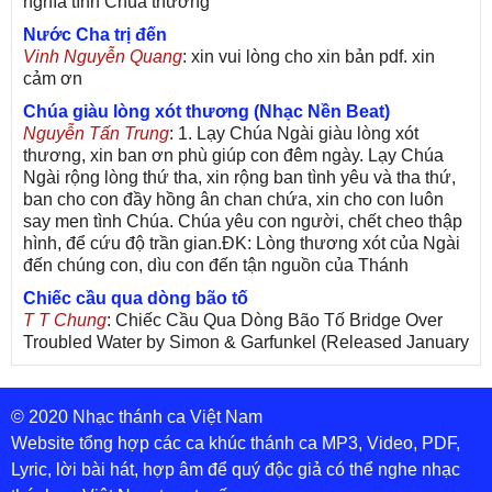
nghĩa tình Chúa thương
Nước Cha trị đến
Vinh Nguyễn Quang
: xin vui lòng cho xin bản pdf. xin
cảm ơn
Chúa giàu lòng xót thương (Nhạc Nền Beat)
Nguyễn Tấn Trung
: 1. Lạy Chúa Ngài giàu lòng xót
thương, xin ban ơn phù giúp con đêm ngày. Lạy Chúa
Ngài rộng lòng thứ tha, xin rộng ban tình yêu và tha thứ,
ban cho con đầy hồng ân chan chứa, xin cho con luôn
say men tình Chúa. Chúa yêu con người, chết cheo thập
hình, để cứu độ trần gian.ĐK: Lòng thương xót của Ngài
đến chúng con, dìu con đến tận nguồn của Thánh
Chiếc cầu qua dòng bão tố
T T Chung
: Chiếc Cầu Qua Dòng Bão Tố Bridge Over
Troubled Water by Simon & Garfunkel (Released January
26, 1970) Lời Việt: Nhạc Sĩ Vũ Đức Nghiêm Trình Bày:
Chung Tử Lưu
© 2020 Nhạc thánh ca Việt Nam
De Colores! (Lời Việt)
Son Vu
: Bài hát có lời chưa.Cám ơn
Website tổng hợp các ca khúc thánh ca MP3, Video, PDF,
Lyric, lời bài hát, hợp âm để quý độc giả có thể nghe nhạc
Bài ca dâng Mẹ