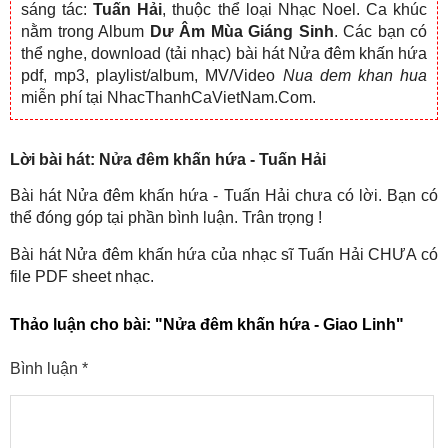
sáng tác:
Tuấn Hải
, thuộc thể loại Nhạc Noel. Ca khúc
nằm trong Album
Dư Âm Mùa Giáng Sinh
. Các bạn có
thể nghe, download (tải nhạc) bài hát Nửa đêm khấn hứa
pdf, mp3, playlist/album, MV/Video
Nua dem khan hua
miễn phí tại NhacThanhCaVietNam.Com.
Lời bài hát: Nửa đêm khấn hứa - Tuấn Hải
Bài hát Nửa đêm khấn hứa - Tuấn Hải chưa có lời. Bạn có
thể đóng góp tại phần bình luận. Trân trọng !
Bài hát Nửa đêm khấn hứa của nhạc sĩ Tuấn Hải CHƯA có
file PDF sheet nhạc.
Thảo luận cho bài:
"Nửa đêm khấn hứa - Giao Linh"
Bình luận
*