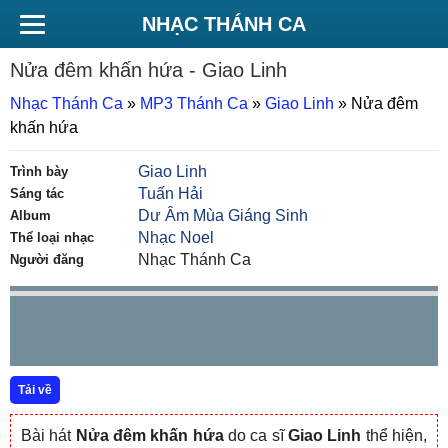
NHẠC THÁNH CA
Nửa đêm khấn hứa
- Giao Linh
Nhạc Thánh Ca
»
MP3 Thánh Ca
»
Giao Linh
»
Nửa đêm
khấn hứa
Giao Linh
Trình bày
Tuấn Hải
Sáng tác
Dư Âm Mùa Giáng Sinh
Album
Nhạc Noel
Thể loại nhạc
Nhạc Thánh Ca
Người đăng
Tải về
Bài hát
Nửa đêm khấn hứa
do ca sĩ
Giao Linh
thể hiện,