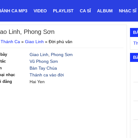
HÁNH CA MP3
VIDEO
PLAYLIST
CA SĨ
ALBUM
NHẠC SĨ
iao Linh, Phong Sơn
B
 Thánh Ca
»
Giao Linh
»
Đời phù vân
Th
 bày
Giao Linh
,
Phong Sơn
Bà
tác
Vũ Phong Sơn
m
Bàn Tay Chúa
oại nhạc
Thánh ca vào đời
i đăng
Hai Yen