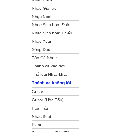
Nhạc Cưới
Nhạc Giới trẻ
Nhạc Noel
Nhạc Sinh hoạt Đoàn
Thể Công Giáo
Nhạc Sinh hoạt Thiếu
Nhi
Nhạc Xuân
Sống Đạo
Tân Cổ Nhạc
Thánh ca vào đời
Thể loại Nhạc khác
Thánh ca không lời
Guitar
Guitar (Hòa Tấu)
Hòa Tấu
Nhạc Beat
Piano