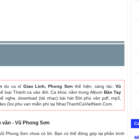
n
do ca sĩ
Giao Linh, Phong Sơn
thể hiện, sáng tác:
Vũ
thể loại Thánh ca vào đời. Ca khúc nằm trong Album
Bàn Tay
hể nghe, download (tải nhạc) bài hát Đời phù vân pdf, mp3,
ideo
Doi phu van
miễn phí tại NhacThanhCaVietNam.Com.
hù vân - Vũ Phong Sơn
C
 Vũ Phong Sơn chưa có lời. Bạn có thể đóng góp tại phần bình
M