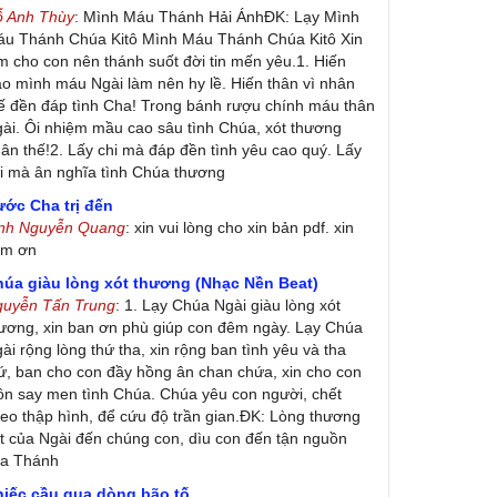
ỗ Anh Thùy
: Mình Máu Thánh Hải ÁnhĐK: Lạy Mình
u Thánh Chúa Kitô Mình Máu Thánh Chúa Kitô Xin
m cho con nên thánh suốt đời tin mến yêu.1. Hiến
ao mình máu Ngài làm nên hy lề. Hiến thân vì nhân
ế đền đáp tình Cha! Trong bánh rượu chính máu thân
ài. Ôi nhiệm mầu cao sâu tình Chúa, xót thương
ân thế!2. Lấy chi mà đáp đền tình yêu cao quý. Lấy
i mà ân nghĩa tình Chúa thương
ớc Cha trị đến
inh Nguyễn Quang
: xin vui lòng cho xin bản pdf. xin
ảm ơn
húa giàu lòng xót thương (Nhạc Nền Beat)
guyễn Tấn Trung
: 1. Lạy Chúa Ngài giàu lòng xót
ương, xin ban ơn phù giúp con đêm ngày. Lạy Chúa
ài rộng lòng thứ tha, xin rộng ban tình yêu và tha
ứ, ban cho con đầy hồng ân chan chứa, xin cho con
ôn say men tình Chúa. Chúa yêu con người, chết
eo thập hình, để cứu độ trần gian.ĐK: Lòng thương
t của Ngài đến chúng con, dìu con đến tận nguồn
ủa Thánh
hiếc cầu qua dòng bão tố