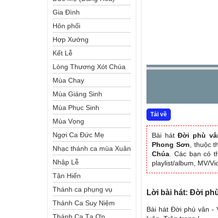
Gia Đình
Hôn phối
Hợp Xướng
Kết Lễ
Lòng Thương Xót Chúa
Mùa Chay
Mùa Giáng Sinh
Mùa Phục Sinh
Tải về
Mùa Vọng
Ngợi Ca Đức Mẹ
Bài hát
Đời phù vâ
Phong Sơn
, thuộc 
Nhạc thánh ca mùa Xuân
Chúa
. Các bạn có t
Nhập Lễ
playlist/album, MV/V
Tận Hiến
Thánh ca phụng vụ
Lời bài hát: Đời p
Thánh Ca Suy Niệm
Bài hát Đời phù vân -
Thánh Ca Tạ Ơn