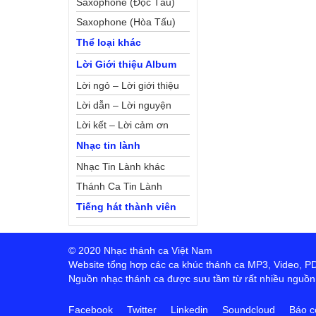
Saxophone (Độc Tấu)
Saxophone (Hòa Tấu)
Thể loại khác
Lời Giới thiệu Album
Lời ngỏ – Lời giới thiệu
Lời dẫn – Lời nguyện
Lời kết – Lời cảm ơn
Nhạc tin lành
Nhạc Tin Lành khác
Thánh Ca Tin Lành
Tiếng hát thành viên
© 2020 Nhạc thánh ca Việt Nam
Website tổng hợp các ca khúc thánh ca MP3, Video, PDF,
Nguồn nhạc thánh ca được sưu tầm từ rất nhiều nguồn t
Facebook
Twitter
Linkedin
Soundcloud
Báo c