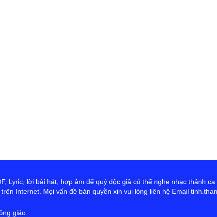
th
Đ
D
Ng
tr
cứ
ta
hơ
Ch
 Lyric, lời bài hát, hợp âm để quý độc giả có thể nghe nhạc thánh ca
rên Internet. Mọi vấn đề bản quyền xin vui lòng liên hệ Email tinh.th
ông giáo