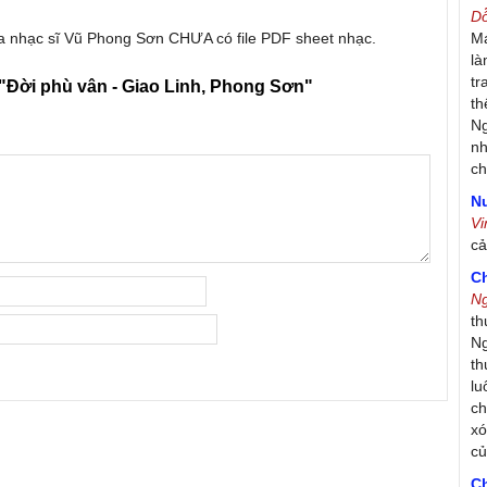
D
ủa nhạc sĩ Vũ Phong Sơn CHƯA có file PDF sheet nhạc.
Má
là
tr
"Đời phù vân - Giao Linh, Phong Sơn"
th
Ng
nh
ch
Nư
V
c
C
N
th
Ng
th
lu
ch
xó
c
C