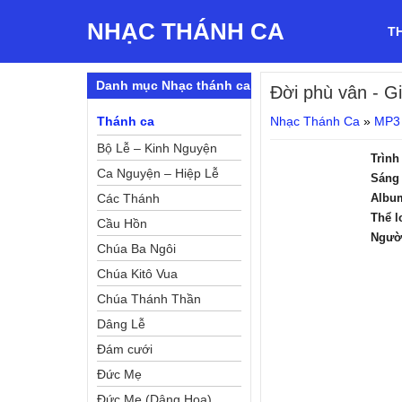
NHẠC THÁNH CA
T
Danh mục Nhạc thánh ca
Đời phù vân
- G
Thánh ca
Nhạc Thánh Ca
»
MP3
Bộ Lễ – Kinh Nguyện
Trình
Ca Nguyện – Hiệp Lễ
Sáng 
Các Thánh
Albu
Thể l
Cầu Hồn
Ngườ
Chúa Ba Ngôi
Chúa Kitô Vua
Chúa Thánh Thần
Dâng Lễ
Đám cưới
Đức Mẹ
Đức Mẹ (Dâng Hoa)