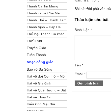
luận. Trân trọng !
Thánh Ca Tin Mừng
Bài hát Đời phù vân c
Thánh ca về Cha Mẹ
Thảo luận cho bài:
Thánh Thể – Thánh Tâm
Thánh Vịnh – Đáp Ca
Bình luận
*
Thể loại Thánh Ca khác
Thiếu Nhi
Truyền Giáo
Tuần Thánh
Nhạc công giáo
Tên
*
Bảo vệ Sự Sống
Email
*
Hát về đời Cơ nhỡ – Mồ
côi
Hát về Gia đình
Hát về Quê Hương – Đất
Nước
Hát về Thầy Cô
Hiếu kính Mẹ Cha