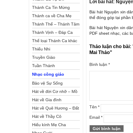
Lời bài hát: Nguyệ
Thánh Ca Tin Mừng
Bài hát Nguyện xin dâ
Thánh ca về Cha Mẹ
thể đóng góp tại phần b
Thánh Thể – Thánh Tâm
Bài hát Nguyện xin dâ
Thánh Vịnh – Đáp Ca
PDF sheet nhạc, các bạ
Thể loại Thánh Ca khác
Thảo luận cho bài:
Thiếu Nhi
Mai Thảo"
Truyền Giáo
Bình luận
*
Tuần Thánh
Nhạc công giáo
Bảo vệ Sự Sống
Hát về đời Cơ nhỡ – Mồ
côi
Hát về Gia đình
Tên
*
Hát về Quê Hương – Đất
Nước
Hát về Thầy Cô
Email
*
Hiếu kính Mẹ Cha