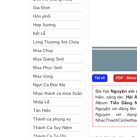
Gia Đình
Hôn phối
Hợp Xướng
Kết Lễ
Lòng Thương Xót Chúa
Mùa Chay
Mùa Giáng Sinh
Mùa Phục Sinh
Mùa Vọng
Tải về
PDF - Sheet
Ngợi Ca Đức Mẹ
Bài hát
Nguyện xin 
Nhạc thánh ca mùa Xuân
hiện, sáng tác:
Hải 
Nhập Lễ
Album
Tiến Dâng N
Nguyện xin dâng lên 
Tận Hiến
Nguyen xin dan
Thánh ca phụng vụ
NhacThanhCaVietN
Thánh Ca Suy Niệm
Thánh Ca Tạ Ơn