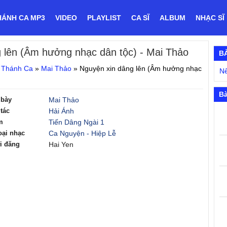
HÁNH CA MP3
VIDEO
PLAYLIST
CA SĨ
ALBUM
NHẠC SĨ
 lên (Âm hưởng nhạc dân tộc)
- Mai Thảo
B
 Thánh Ca
»
Mai Thảo
»
Nguyện xin dâng lên (Âm hưởng nhạc
Nê
Bà
 bày
Mai Thảo
tác
Hải Ánh
m
Tiến Dâng Ngài 1
oại nhạc
Ca Nguyện - Hiệp Lễ
i đăng
Hai Yen