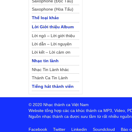
Saxophone (Độc Tấu)
Saxophone (Hòa Tấu)
Thể loại khác
Lời Giới thiệu Album
Lời ngỏ – Lời giới thiệu
Lời dẫn – Lời nguyện
Lời kết – Lời cảm ơn
Nhạc tin lành
Nhạc Tin Lành khác
Thánh Ca Tin Lành
Tiếng hát thành viên
© 2020 Nhạc thánh ca Việt Nam
Website tổng hợp các ca khúc thánh ca MP3, Video, PDF,
Nguồn nhạc thánh ca được sưu tầm từ rất nhiều nguồn t
Facebook
Twitter
Linkedin
Soundcloud
Báo c