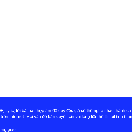
th
Đ
D
Ng
tr
cứ
ta
hơ
Ch
 Lyric, lời bài hát, hợp âm để quý độc giả có thể nghe nhạc thánh ca
rên Internet. Mọi vấn đề bản quyền xin vui lòng liên hệ Email tinh.th
ông giáo