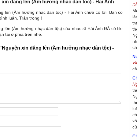
n xin dâng lên (Âm hưởng nhạc dân tộc) - Hải Ánh
D
Má
ng lên (Âm hưởng nhạc dân tộc) - Hải Ánh chưa có lời. Bạn có
là
ình luận. Trân trọng !
tr
ng lên (Âm hưởng nhạc dân tộc) của nhạc sĩ Hải Ánh ĐÃ có file
th
n tải ở phía trên nhé.
Ng
nh
ch
"Nguyện xin dâng lên (Âm hưởng nhạc dân tộc) -
Nư
V
c
C
N
th
Ng
th
lu
ch
xó
c
C