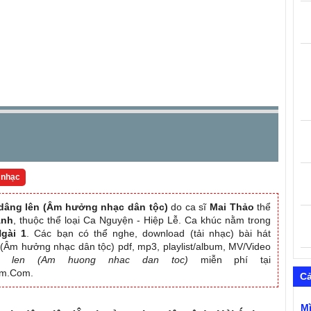
 nhạc
dâng lên (Âm hưởng nhạc dân tộc)
do ca sĩ
Mai Thảo
thể
Ánh
, thuộc thể loại Ca Nguyện - Hiệp Lễ. Ca khúc nằm trong
gài 1
. Các bạn có thể nghe, download (tải nhạc) bài hát
(Âm hưởng nhạc dân tộc) pdf, mp3, playlist/album, MV/Video
g len (Am huong nhac dan toc)
miễn phí tại
am.Com.
C
M