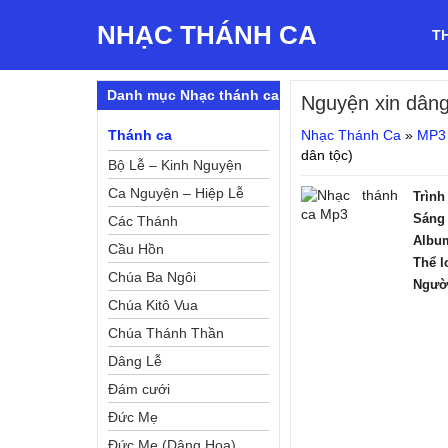
NHẠC THÁNH CA
T
Danh mục Nhạc thánh ca
Nguyện xin dâng
Thánh ca
Nhạc Thánh Ca
»
MP3
dân tộc)
Bộ Lễ – Kinh Nguyện
Ca Nguyện – Hiệp Lễ
Trình
Sáng 
Các Thánh
Albu
Cầu Hồn
Thể l
Chúa Ba Ngôi
Ngườ
Chúa Kitô Vua
Chúa Thánh Thần
Dâng Lễ
Đám cưới
Đức Mẹ
Đức Mẹ (Dâng Hoa)