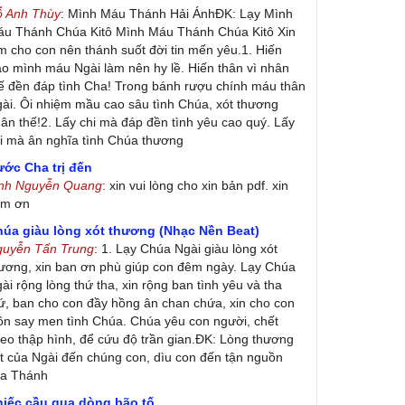
ỗ Anh Thùy
: Mình Máu Thánh Hải ÁnhĐK: Lạy Mình
u Thánh Chúa Kitô Mình Máu Thánh Chúa Kitô Xin
m cho con nên thánh suốt đời tin mến yêu.1. Hiến
ao mình máu Ngài làm nên hy lề. Hiến thân vì nhân
ế đền đáp tình Cha! Trong bánh rượu chính máu thân
ài. Ôi nhiệm mầu cao sâu tình Chúa, xót thương
ân thế!2. Lấy chi mà đáp đền tình yêu cao quý. Lấy
i mà ân nghĩa tình Chúa thương
ớc Cha trị đến
inh Nguyễn Quang
: xin vui lòng cho xin bản pdf. xin
ảm ơn
húa giàu lòng xót thương (Nhạc Nền Beat)
guyễn Tấn Trung
: 1. Lạy Chúa Ngài giàu lòng xót
ương, xin ban ơn phù giúp con đêm ngày. Lạy Chúa
ài rộng lòng thứ tha, xin rộng ban tình yêu và tha
ứ, ban cho con đầy hồng ân chan chứa, xin cho con
ôn say men tình Chúa. Chúa yêu con người, chết
eo thập hình, để cứu độ trần gian.ĐK: Lòng thương
t của Ngài đến chúng con, dìu con đến tận nguồn
ủa Thánh
hiếc cầu qua dòng bão tố