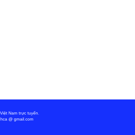
 Việt Nam trực tuyến.
anhca @ gmail.com