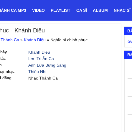
HÁNH CA MP3
VIDEO
PLAYLIST
CA SĨ
ALBUM
NHẠC SĨ
phục
- Khánh Diệu
B
 Thánh Ca
»
Khánh Diệu
»
Nghĩa sĩ chinh phục
Gọ
 bày
Khánh Diệu
Bà
tác
Lm. Tri Ân Ca
m
Ánh Lửa Bừng Sáng
oại nhạc
Thiếu Nhi
i đăng
Nhạc Thánh Ca