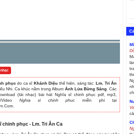
C
M
D
Má
là
tr
 nhạc
th
Ng
inh phục
do ca sĩ
Khánh Diệu
thể hiện, sáng tác:
Lm. Tri Ân
nh
Thiếu Nhi. Ca khúc nằm trong Album
Ánh Lửa Bừng Sáng
. Các
ch
wnload (tải nhạc) bài hát Nghĩa sĩ chinh phục pdf, mp3,
MV/Video
Nghia si chinh phuc
miễn phí tại
Nư
am.Com.
V
c
C
sĩ chinh phục - Lm. Tri Ân Ca
N