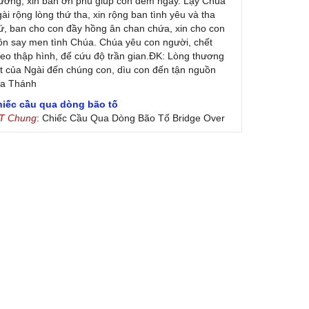
ương, xin ban ơn phù giúp con đêm ngày. Lạy Chúa
ài rộng lòng thứ tha, xin rộng ban tình yêu và tha
ứ, ban cho con đầy hồng ân chan chứa, xin cho con
ôn say men tình Chúa. Chúa yêu con người, chết
eo thập hình, để cứu độ trần gian.ĐK: Lòng thương
t của Ngài đến chúng con, dìu con đến tận nguồn
ủa Thánh
hiếc cầu qua dòng bão tố
 T Chung
: Chiếc Cầu Qua Dòng Bão Tố Bridge Over
oubled Water by Simon & Garfunkel (Released
nuary 26, 1970) Lời Việt: Nhạc Sĩ Vũ Đức Nghiêm
ình Bày: Chung Tử Lưu
 Colores! (Lời Việt)
on Vu
: Bài hát có lời chưa.Cám ơn