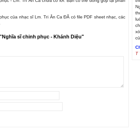
 phục - Lm. Tri Ân Ca chưa có lời. Bạn có thể đóng góp tại phần
th
Ng
th
 phục của nhạc sĩ Lm. Tri Ân Ca ĐÃ có file PDF sheet nhạc, các
lu
.
ch
xó
"Nghĩa sĩ chinh phục - Khánh Diệu"
c
C
T
Tr
Ja
Tr
De
S