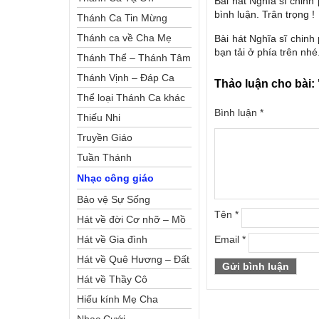
Bài hát Nghĩa sĩ chinh
bình luận. Trân trọng !
Thánh Ca Tin Mừng
Thánh ca về Cha Mẹ
Bài hát Nghĩa sĩ chinh
bạn tải ở phía trên nhé
Thánh Thể – Thánh Tâm
Thánh Vịnh – Đáp Ca
Thảo luận cho bài:
Thể loại Thánh Ca khác
Bình luận
*
Thiếu Nhi
Truyền Giáo
Tuần Thánh
Nhạc công giáo
Bảo vệ Sự Sống
Tên
*
Hát về đời Cơ nhỡ – Mồ
côi
Hát về Gia đình
Email
*
Hát về Quê Hương – Đất
Nước
Hát về Thầy Cô
Hiếu kính Mẹ Cha