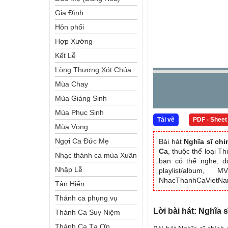
Gia Đình
Hôn phối
Hợp Xướng
Kết Lễ
Lòng Thương Xót Chúa
Mùa Chay
Mùa Giáng Sinh
Mùa Phục Sinh
Tải về
PDF - Sheet
Mùa Vọng
Ngợi Ca Đức Mẹ
Bài hát
Nghĩa sĩ ch
Ca
, thuộc thể loại 
Nhạc thánh ca mùa Xuân
bạn có thể nghe, do
Nhập Lễ
playlist/album, 
NhacThanhCaVietN
Tận Hiến
Thánh ca phụng vụ
Lời bài hát: Nghĩa 
Thánh Ca Suy Niệm
Thánh Ca Tạ Ơn