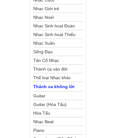
Nhạc Cưới
Nhạc Giới trẻ
Nhạc Noel
Nhạc Sinh hoạt Đoàn
Thể Công Giáo
Nhạc Sinh hoạt Thiếu
Nhi
Nhạc Xuân
Sống Đạo
Tân Cổ Nhạc
Thánh ca vào đời
Thể loại Nhạc khác
Thánh ca không lời
Guitar
Guitar (Hòa Tấu)
Hòa Tấu
Nhạc Beat
Piano