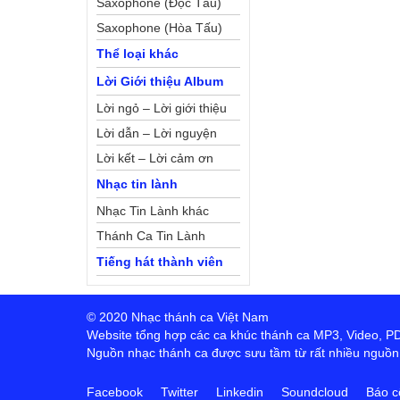
Saxophone (Độc Tấu)
Saxophone (Hòa Tấu)
Thể loại khác
Lời Giới thiệu Album
Lời ngỏ – Lời giới thiệu
Lời dẫn – Lời nguyện
Lời kết – Lời cảm ơn
Nhạc tin lành
Nhạc Tin Lành khác
Thánh Ca Tin Lành
Tiếng hát thành viên
© 2020 Nhạc thánh ca Việt Nam
Website tổng hợp các ca khúc thánh ca MP3, Video, PDF,
Nguồn nhạc thánh ca được sưu tầm từ rất nhiều nguồn t
Facebook
Twitter
Linkedin
Soundcloud
Báo c