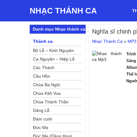
NHẠC THÁNH CA
T
Danh mục Nhạc thánh ca
Nghĩa sĩ chinh 
Thánh ca
Nhạc Thánh Ca
»
MP3
Bộ Lễ – Kinh Nguyện
Trình
Ca Nguyện – Hiệp Lễ
Sáng 
Các Thánh
Albu
Thể l
Cầu Hồn
Ngườ
Chúa Ba Ngôi
Chúa Kitô Vua
Chúa Thánh Thần
Dâng Lễ
Đám cưới
Đức Mẹ
Đức Mẹ (Dâng Hoa)