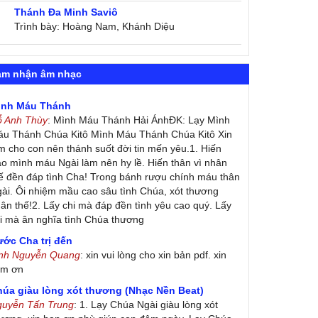
Thánh Đa Minh Saviô
Trình bày: Hoàng Nam, Khánh Diệu
ảm nhận âm nhạc
ình Máu Thánh
ỗ Anh Thùy
: Mình Máu Thánh Hải ÁnhĐK: Lạy Mình
u Thánh Chúa Kitô Mình Máu Thánh Chúa Kitô Xin
m cho con nên thánh suốt đời tin mến yêu.1. Hiến
ao mình máu Ngài làm nên hy lề. Hiến thân vì nhân
ế đền đáp tình Cha! Trong bánh rượu chính máu thân
ài. Ôi nhiệm mầu cao sâu tình Chúa, xót thương
ân thế!2. Lấy chi mà đáp đền tình yêu cao quý. Lấy
i mà ân nghĩa tình Chúa thương
ớc Cha trị đến
inh Nguyễn Quang
: xin vui lòng cho xin bản pdf. xin
ảm ơn
húa giàu lòng xót thương (Nhạc Nền Beat)
guyễn Tấn Trung
: 1. Lạy Chúa Ngài giàu lòng xót