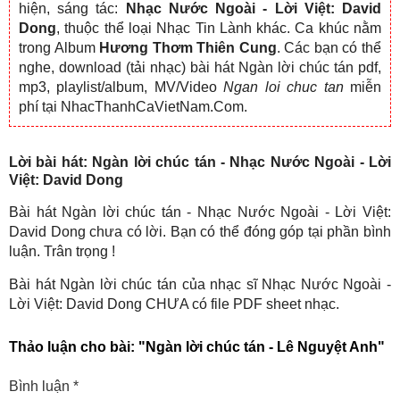
hiện, sáng tác:
Nhạc Nước Ngoài - Lời Việt: David
Dong
, thuộc thể loại Nhạc Tin Lành khác. Ca khúc nằm
trong Album
Hương Thơm Thiên Cung
. Các bạn có thể
nghe, download (tải nhạc) bài hát Ngàn lời chúc tán pdf,
mp3, playlist/album, MV/Video
Ngan loi chuc tan
miễn
phí tại NhacThanhCaVietNam.Com.
Lời bài hát: Ngàn lời chúc tán - Nhạc Nước Ngoài - Lời
Việt: David Dong
Bài hát Ngàn lời chúc tán - Nhạc Nước Ngoài - Lời Việt:
David Dong chưa có lời. Bạn có thể đóng góp tại phần bình
luận. Trân trọng !
Bài hát Ngàn lời chúc tán của nhạc sĩ Nhạc Nước Ngoài -
Lời Việt: David Dong CHƯA có file PDF sheet nhạc.
Thảo luận cho bài:
"Ngàn lời chúc tán - Lê Nguyệt Anh"
Bình luận
*