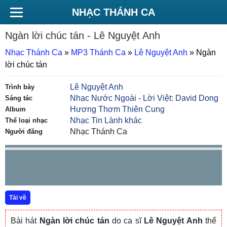
NHẠC THÁNH CA
Ngàn lời chúc tán
- Lê Nguyệt Anh
Nhạc Thánh Ca
»
MP3 Thánh Ca
»
Lê Nguyệt Anh
»
Ngàn
lời chúc tán
Lê Nguyệt Anh
Trình bày
Nhạc Nước Ngoài - Lời Việt: David Dong
Sáng tác
Hương Thơm Thiên Cung
Album
Nhạc Tin Lành khác
Thể loại nhạc
Nhạc Thánh Ca
Người đăng
Tải về
Bài hát
Ngàn lời chúc tán
do ca sĩ
Lê Nguyệt Anh
thể