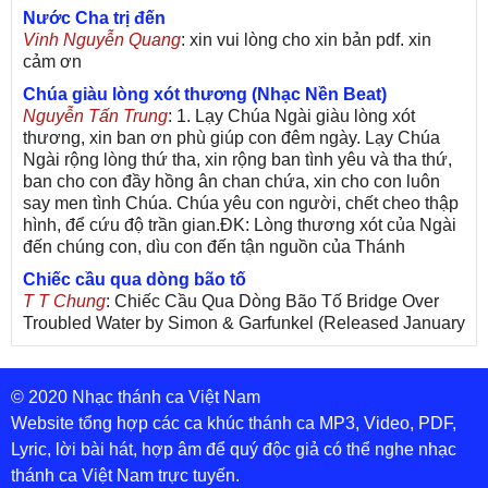
Nước Cha trị đến
Vinh Nguyễn Quang
: xin vui lòng cho xin bản pdf. xin
cảm ơn
Chúa giàu lòng xót thương (Nhạc Nền Beat)
Nguyễn Tấn Trung
: 1. Lạy Chúa Ngài giàu lòng xót
thương, xin ban ơn phù giúp con đêm ngày. Lạy Chúa
Ngài rộng lòng thứ tha, xin rộng ban tình yêu và tha thứ,
ban cho con đầy hồng ân chan chứa, xin cho con luôn
say men tình Chúa. Chúa yêu con người, chết cheo thập
hình, để cứu độ trần gian.ĐK: Lòng thương xót của Ngài
đến chúng con, dìu con đến tận nguồn của Thánh
Chiếc cầu qua dòng bão tố
T T Chung
: Chiếc Cầu Qua Dòng Bão Tố Bridge Over
Troubled Water by Simon & Garfunkel (Released January
26, 1970) Lời Việt: Nhạc Sĩ Vũ Đức Nghiêm Trình Bày:
Chung Tử Lưu
© 2020 Nhạc thánh ca Việt Nam
De Colores! (Lời Việt)
Son Vu
: Bài hát có lời chưa.Cám ơn
Website tổng hợp các ca khúc thánh ca MP3, Video, PDF,
Lyric, lời bài hát, hợp âm để quý độc giả có thể nghe nhạc
Bài ca dâng Mẹ
thánh ca Việt Nam trực tuyến.
thuc
: xin lòi bài hat ,bai ca dang me.gia ân