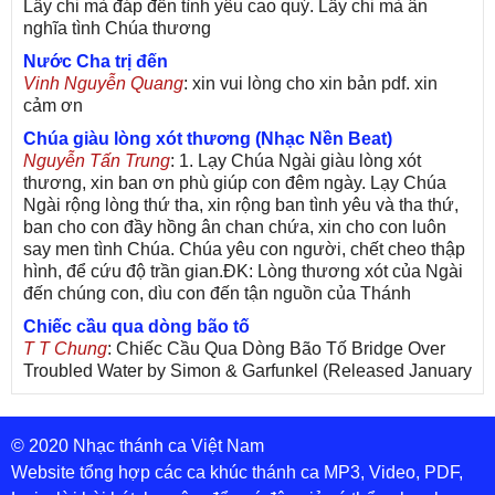
Lấy chi mà đáp đền tình yêu cao quý. Lấy chi mà ân
nghĩa tình Chúa thương
Nước Cha trị đến
Vinh Nguyễn Quang
: xin vui lòng cho xin bản pdf. xin
cảm ơn
Chúa giàu lòng xót thương (Nhạc Nền Beat)
Nguyễn Tấn Trung
: 1. Lạy Chúa Ngài giàu lòng xót
thương, xin ban ơn phù giúp con đêm ngày. Lạy Chúa
Ngài rộng lòng thứ tha, xin rộng ban tình yêu và tha thứ,
ban cho con đầy hồng ân chan chứa, xin cho con luôn
say men tình Chúa. Chúa yêu con người, chết cheo thập
hình, để cứu độ trần gian.ĐK: Lòng thương xót của Ngài
đến chúng con, dìu con đến tận nguồn của Thánh
Chiếc cầu qua dòng bão tố
T T Chung
: Chiếc Cầu Qua Dòng Bão Tố Bridge Over
Troubled Water by Simon & Garfunkel (Released January
26, 1970) Lời Việt: Nhạc Sĩ Vũ Đức Nghiêm Trình Bày:
Chung Tử Lưu
© 2020 Nhạc thánh ca Việt Nam
De Colores! (Lời Việt)
Son Vu
: Bài hát có lời chưa.Cám ơn
Website tổng hợp các ca khúc thánh ca MP3, Video, PDF,