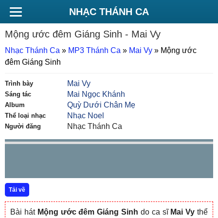
NHẠC THÁNH CA
Mộng ước đêm Giáng Sinh
- Mai Vy
Nhạc Thánh Ca
»
MP3 Thánh Ca
»
Mai Vy
»
Mộng ước
đêm Giáng Sinh
Mai Vy
Trình bày
Mai Ngọc Khánh
Sáng tác
Quỳ Dưới Chân Mẹ
Album
Nhạc Noel
Thể loại nhạc
Nhạc Thánh Ca
Người đăng
Tải về
Bài hát
Mộng ước đêm Giáng Sinh
do ca sĩ
Mai Vy
thể