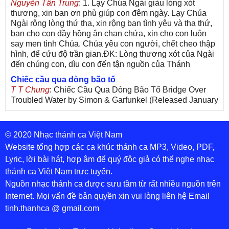
Nguyễn Tấn Trung
: 1. Lạy Chúa Ngài giàu lòng xót
thương, xin ban ơn phù giúp con đêm ngày. Lạy Chúa
Ngài rộng lòng thứ tha, xin rộng ban tình yêu và tha thứ,
ban cho con đầy hồng ân chan chứa, xin cho con luôn
say men tình Chúa. Chúa yêu con người, chết cheo thập
hình, để cứu độ trần gian.ĐK: Lòng thương xót của Ngài
đến chúng con, dìu con đến tận nguồn của Thánh
Chiếc cầu qua dòng bão tố
T T Chung
: Chiếc Cầu Qua Dòng Bão Tố Bridge Over
Troubled Water by Simon & Garfunkel (Released January
26, 1970) Lời Việt: Nhạc Sĩ Vũ Đức Nghiêm Trình Bày:
Chung Tử Lưu
© 2020 Nhạc thánh ca Việt Nam
De Colores! (Lời Việt)
Son Vu
: Bài hát có lời chưa.Cám ơn
Website tổng hợp các ca khúc thánh ca MP3, Video, PDF,
Lyric, lời bài hát, hợp âm để quý độc giả có thể nghe nhạc
thánh ca Việt Nam trực tuyến.
Nguồn nhạc thánh ca được sưu tầm từ rất nhiều nguồn trên
Internet. Mọi vấn đề bản quyền xin vui lòng liên hệ Email
tinh.thanhca @ gmail.com