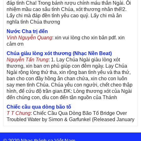
đáp tình Cha! Trong bánh rượu chính máu thân Ngài. Ôi
nhiệm mầu cao sâu tình Chúa, xót thương nhân thế!2.
Lấy chi mà đáp đền tình yêu cao quý. Lấy chi mà ân
nghĩa tình Chúa thương
Nước Cha trị đến
Vinh Nguyễn Quang
: xin vui lòng cho xin bản pdf. xin
cảm ơn
Chúa giàu lòng xót thương (Nhạc Nền Beat)
Nguyễn Tấn Trung
: 1. Lạy Chúa Ngài giàu lòng xót
thương, xin ban ơn phù giúp con đêm ngày. Lạy Chúa
Ngài rộng lòng thứ tha, xin rộng ban tình yêu và tha thứ,
ban cho con đầy hồng ân chan chứa, xin cho con luôn
say men tình Chúa. Chúa yêu con người, chết cheo thập
hình, để cứu độ trần gian.ĐK: Lòng thương xót của Ngài
đến chúng con, dìu con đến tận nguồn của Thánh
Chiếc cầu qua dòng bão tố
T T Chung
: Chiếc Cầu Qua Dòng Bão Tố Bridge Over
Troubled Water by Simon & Garfunkel (Released January
26, 1970) Lời Việt: Nhạc Sĩ Vũ Đức Nghiêm Trình Bày:
Chung Tử Lưu
© 2020 Nhạc thánh ca Việt Nam