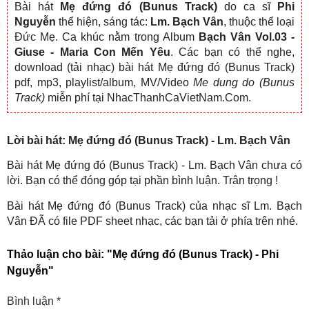
Bài hát
Mẹ đứng đó (Bunus Track)
do ca sĩ
Phi
Nguyễn
thể hiện, sáng tác:
Lm. Bạch Vân
, thuộc thể loại
Đức Mẹ. Ca khúc nằm trong Album
Bạch Vân Vol.03 -
Giuse - Maria Con Mến Yêu
. Các bạn có thể nghe,
download (tải nhạc) bài hát Mẹ đứng đó (Bunus Track)
pdf, mp3, playlist/album, MV/Video
Me dung do (Bunus
Track)
miễn phí tại NhacThanhCaVietNam.Com.
Lời bài hát: Mẹ đứng đó (Bunus Track) - Lm. Bạch Vân
Bài hát Mẹ đứng đó (Bunus Track) - Lm. Bạch Vân chưa có
lời. Bạn có thể đóng góp tại phần bình luận. Trân trọng !
Bài hát Mẹ đứng đó (Bunus Track) của nhạc sĩ Lm. Bạch
Vân ĐÃ có file PDF sheet nhạc, các bạn tải ở phía trên nhé.
Thảo luận cho bài:
"Mẹ đứng đó (Bunus Track) - Phi
Nguyễn"
Bình luận
*