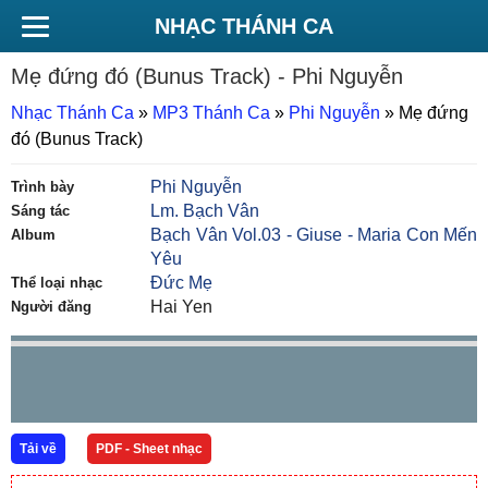
NHẠC THÁNH CA
Mẹ đứng đó (Bunus Track)
- Phi Nguyễn
Nhạc Thánh Ca
»
MP3 Thánh Ca
»
Phi Nguyễn
»
Mẹ đứng
đó (Bunus Track)
Phi Nguyễn
Trình bày
Lm. Bạch Vân
Sáng tác
Bạch Vân Vol.03 - Giuse - Maria Con Mến
Album
Yêu
Đức Mẹ
Thể loại nhạc
Hai Yen
Người đăng
Tải về
PDF - Sheet nhạc