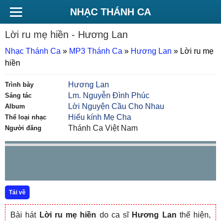
NHẠC THÁNH CA
Lời ru mẹ hiền
- Hương Lan
Nhạc Thánh Ca
»
MP3 Thánh Ca
»
Hương Lan
»
Lời ru mẹ
hiền
Hương Lan
Trình bày
Lm. Nguyễn Đình Phúc
Sáng tác
Lời Nguyện Cầu Cho Nhau
Album
Hiếu kính Mẹ Cha
Thể loại nhạc
Thánh Ca Việt Nam
Người đăng
Tải về
Bài hát
Lời ru mẹ hiền
do ca sĩ
Hương Lan
thể hiện,