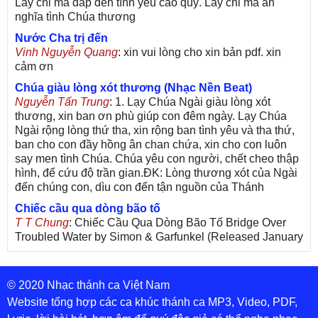
Lấy chi mà đáp đền tình yêu cao quý. Lấy chi mà ân
nghĩa tình Chúa thương
Nước Cha trị đến
Vinh Nguyễn Quang
: xin vui lòng cho xin bản pdf. xin
cảm ơn
Chúa giàu lòng xót thương (Nhạc Nền Beat)
Nguyễn Tấn Trung
: 1. Lạy Chúa Ngài giàu lòng xót
thương, xin ban ơn phù giúp con đêm ngày. Lạy Chúa
Ngài rộng lòng thứ tha, xin rộng ban tình yêu và tha thứ,
ban cho con đầy hồng ân chan chứa, xin cho con luôn
say men tình Chúa. Chúa yêu con người, chết cheo thập
hình, để cứu độ trần gian.ĐK: Lòng thương xót của Ngài
đến chúng con, dìu con đến tận nguồn của Thánh
Chiếc cầu qua dòng bão tố
T T Chung
: Chiếc Cầu Qua Dòng Bão Tố Bridge Over
Troubled Water by Simon & Garfunkel (Released January
26, 1970) Lời Việt: Nhạc Sĩ Vũ Đức Nghiêm Trình Bày:
Chung Tử Lưu
© 2020 Nhạc thánh ca Việt Nam
De Colores! (Lời Việt)
Son Vu
: Bài hát có lời chưa.Cám ơn
Website tổng hợp các ca khúc thánh ca MP3, Video, PDF,