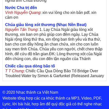
nghĩa tình Chúa thương
Nước Cha trị đến
Vinh Nguyễn Quang
: xin vui lòng cho xin bản pdf. xin
cảm ơn
Chúa giàu lòng xót thương (Nhạc Nền Beat)
Nguyễn Tấn Trung
: 1. Lạy Chúa Ngài giàu lòng xót
thương, xin ban ơn phù giúp con đêm ngày. Lạy Chúa
Ngài rộng lòng thứ tha, xin rộng ban tình yêu và tha thứ,
ban cho con đầy hồng ân chan chứa, xin cho con luôn
say men tình Chúa. Chúa yêu con người, chết cheo thập
hình, để cứu độ trần gian.ĐK: Lòng thương xót của Ngài
đến chúng con, dìu con đến tận nguồn của Thánh
Chiếc cầu qua dòng bão tố
T T Chung
: Chiếc Cầu Qua Dòng Bão Tố Bridge Over
Troubled Water by Simon & Garfunkel (Released January
26, 1970) Lời Việt: Nhạc Sĩ Vũ Đức Nghiêm Trình Bày:
Chung Tử Lưu
© 2020 Nhạc thánh ca Việt Nam
De Colores! (Lời Việt)
Son Vu
: Bài hát có lời chưa.Cám ơn
Website tổng hợp các ca khúc thánh ca MP3, Video, PDF,
Lyric, lời bài hát, hợp âm để quý độc giả có thể nghe nhạc
Bài ca dâng Mẹ