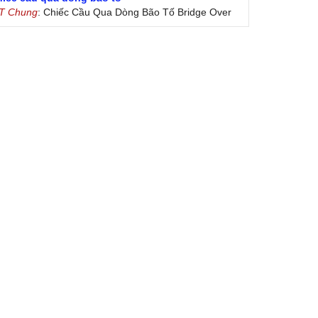
 T Chung
: Chiếc Cầu Qua Dòng Bão Tố Bridge Over
oubled Water by Simon & Garfunkel (Released
nuary 26, 1970) Lời Việt: Nhạc Sĩ Vũ Đức Nghiêm
ình Bày: Chung Tử Lưu
 Colores! (Lời Việt)
on Vu
: Bài hát có lời chưa.Cám ơn