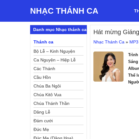
NHẠC THÁNH CA
T
Danh mục Nhạc thánh ca
Hát mừng Giáng
Thánh ca
Nhạc Thánh Ca
»
MP3
Bộ Lễ – Kinh Nguyện
Trình
Ca Nguyện – Hiệp Lễ
Sáng 
Các Thánh
Albu
Thể l
Cầu Hồn
Ngườ
Chúa Ba Ngôi
Chúa Kitô Vua
Chúa Thánh Thần
Dâng Lễ
Đám cưới
Đức Mẹ
Đức Mẹ (Dâng Hoa)