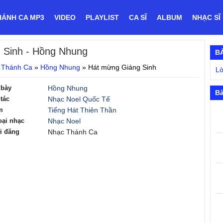
HÁNH CA MP3
VIDEO
PLAYLIST
CA SĨ
ALBUM
NHẠC SĨ
 Sinh
- Hồng Nhung
B
 Thánh Ca
»
Hồng Nhung
»
Hát mừng Giáng Sinh
Lờ
 bày
Hồng Nhung
Bà
tác
Nhạc Noel Quốc Tế
m
Tiếng Hát Thiên Thần
oại nhạc
Nhạc Noel
i đăng
Nhạc Thánh Ca