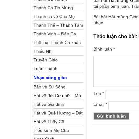
Bài hát Hát mừng Gián
tại phần bình luận. Trâ
Thánh Ca Tin Mừng
Thánh ca về Cha Mẹ
Bài hát Hát mừng Gián
nhạc.
Thánh Thể – Thánh Tâm
Thánh Vịnh – Đáp Ca
Thảo luận cho bài:
Thể loại Thánh Ca khác
Bình luận
*
Thiếu Nhi
Truyền Giáo
Tuần Thánh
Nhạc công giáo
Bảo vệ Sự Sống
Tên
*
Hát về đời Cơ nhỡ – Mồ
côi
Hát về Gia đình
Email
*
Hát về Quê Hương – Đất
Nước
Hát về Thầy Cô
Hiếu kính Mẹ Cha