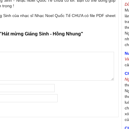
g Sinh - Nhạc Noel Quốc Tế chưa có lời. Bạn có thể đóng góp
D
n trọng !
Má
g Sinh của nhạc sĩ Nhạc Noel Quốc Tế CHƯA có file PDF sheet
là
tr
th
Ng
"Hát mừng Giáng Sinh - Hồng Nhung"
nh
ch
Nư
V
c
C
N
th
Ng
th
lu
ch
xó
c
C