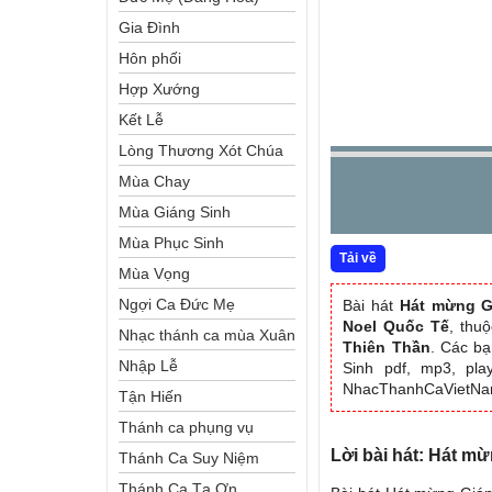
Gia Đình
Hôn phối
Hợp Xướng
Kết Lễ
Lòng Thương Xót Chúa
Mùa Chay
Mùa Giáng Sinh
Mùa Phục Sinh
Tải về
Mùa Vọng
Ngợi Ca Đức Mẹ
Bài hát
Hát mừng G
Noel Quốc Tế
, thu
Nhạc thánh ca mùa Xuân
Thiên Thần
. Các bạ
Nhập Lễ
Sinh pdf, mp3, pla
NhacThanhCaVietN
Tận Hiến
Thánh ca phụng vụ
Lời bài hát: Hát m
Thánh Ca Suy Niệm
Thánh Ca Tạ Ơn