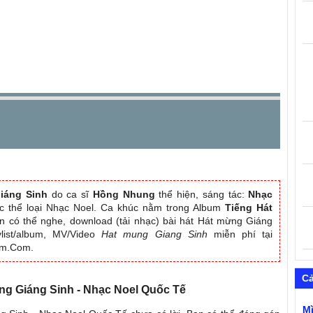
iáng Sinh
do ca sĩ
Hồng Nhung
thể hiện, sáng tác:
Nhạc
ộc thể loại Nhạc Noel. Ca khúc nằm trong Album
Tiếng Hát
n có thể nghe, download (tải nhạc) bài hát Hát mừng Giáng
ylist/album, MV/Video
Hat mung Giang Sinh
miễn phí tại
am.Com.
C
ừng Giáng Sinh - Nhạc Noel Quốc Tế
M