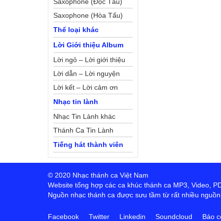
Saxophone (Độc Tấu)
Saxophone (Hòa Tấu)
Thể loại khác
Lời Giới thiệu Album
Lời ngỏ – Lời giới thiệu
Lời dẫn – Lời nguyện
Lời kết – Lời cảm ơn
Nhạc tin lành
Nhạc Tin Lành khác
Thánh Ca Tin Lành
Tiếng hát thành viên
© 2020 Nhạc thánh ca Việt Nam
Website tổng hợp các ca khúc thánh ca MP3, Video, PDF,
Nguồn nhạc thánh ca được sưu tầm từ rất nhiều nguồn t
Facebook
Twitter
Linkedin
Soundcloud
Báo c