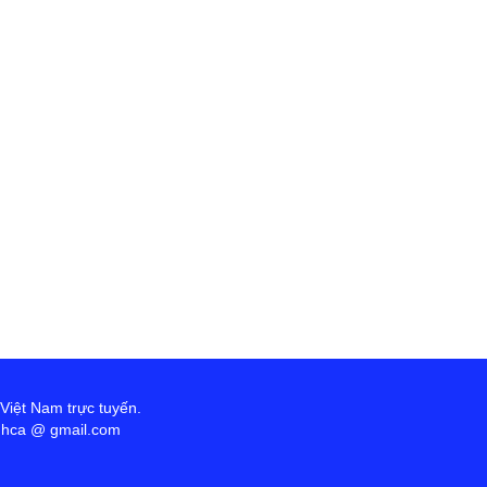
 Việt Nam trực tuyến.
anhca @ gmail.com