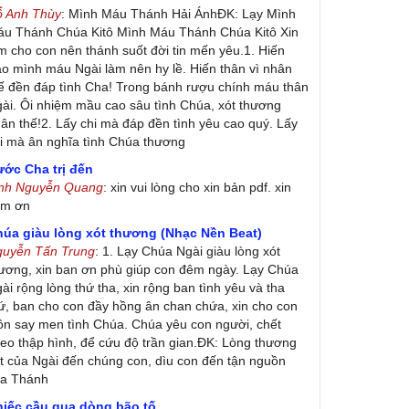
ỗ Anh Thùy
: Mình Máu Thánh Hải ÁnhĐK: Lạy Mình
u Thánh Chúa Kitô Mình Máu Thánh Chúa Kitô Xin
m cho con nên thánh suốt đời tin mến yêu.1. Hiến
ao mình máu Ngài làm nên hy lề. Hiến thân vì nhân
ế đền đáp tình Cha! Trong bánh rượu chính máu thân
ài. Ôi nhiệm mầu cao sâu tình Chúa, xót thương
ân thế!2. Lấy chi mà đáp đền tình yêu cao quý. Lấy
i mà ân nghĩa tình Chúa thương
ớc Cha trị đến
inh Nguyễn Quang
: xin vui lòng cho xin bản pdf. xin
ảm ơn
húa giàu lòng xót thương (Nhạc Nền Beat)
guyễn Tấn Trung
: 1. Lạy Chúa Ngài giàu lòng xót
ương, xin ban ơn phù giúp con đêm ngày. Lạy Chúa
ài rộng lòng thứ tha, xin rộng ban tình yêu và tha
ứ, ban cho con đầy hồng ân chan chứa, xin cho con
ôn say men tình Chúa. Chúa yêu con người, chết
eo thập hình, để cứu độ trần gian.ĐK: Lòng thương
t của Ngài đến chúng con, dìu con đến tận nguồn
ủa Thánh
hiếc cầu qua dòng bão tố