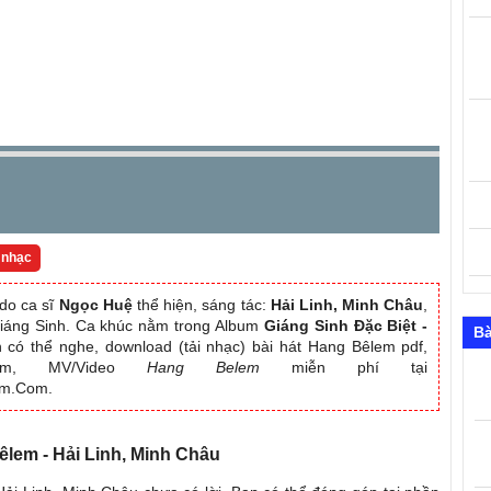
 nhạc
do ca sĩ
Ngọc Huệ
thể hiện, sáng tác:
Hải Linh, Minh Châu
,
Giáng Sinh. Ca khúc nằm trong Album
Giáng Sinh Đặc Biệt -
Bà
 có thể nghe, download (tải nhạc) bài hát Hang Bêlem pdf,
album, MV/Video
Hang Belem
miễn phí tại
am.Com.
Bêlem - Hải Linh, Minh Châu