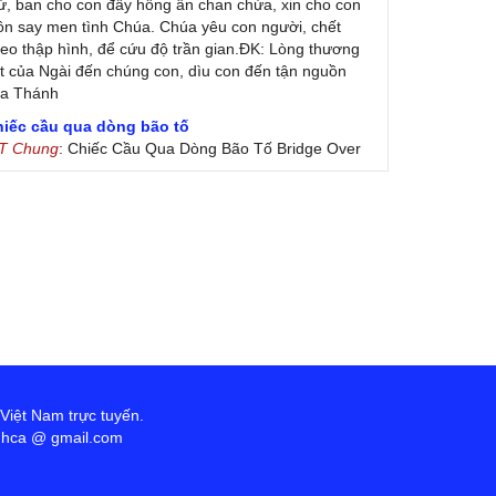
ứ, ban cho con đầy hồng ân chan chứa, xin cho con
ôn say men tình Chúa. Chúa yêu con người, chết
eo thập hình, để cứu độ trần gian.ĐK: Lòng thương
t của Ngài đến chúng con, dìu con đến tận nguồn
ủa Thánh
hiếc cầu qua dòng bão tố
 T Chung
: Chiếc Cầu Qua Dòng Bão Tố Bridge Over
oubled Water by Simon & Garfunkel (Released
nuary 26, 1970) Lời Việt: Nhạc Sĩ Vũ Đức Nghiêm
ình Bày: Chung Tử Lưu
 Colores! (Lời Việt)
on Vu
: Bài hát có lời chưa.Cám ơn
ài ca dâng Mẹ
uc
: xin lòi bài hat ,bai ca dang me.gia ân
heo gương Mẹ, con lên đường
 Thúy Ngân
: xin cho con bản PDF bài này ạ
ến với Lòng Thương Xót Chúa
 Việt Nam trực tuyến.
ứng
: Lời các bài hát trên không chính xác với bài
anhca @ gmail.com
ong PDF:Đến với Lòng Thương Xót Chúa - Lm. Giuse
 Đức Hiệp1. Đến với lòng Chúa xót thương con tìm