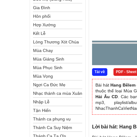
Gia Đình
Hôn phối
Hợp Xướng
Kết Lễ
Lòng Thương Xót Chúa
Mùa Chay
Mùa Giáng Sinh
Mùa Phục Sinh
Tải về
PDF - Sheet
Mùa Vọng
Ngợi Ca Đức Mẹ
Bài hát
Hang Bêlem
thuộc thể loại Mùa 
Nhạc thánh ca mùa Xuân
Hải Âu CD
. Các bạn
Nhập Lễ
mp3, playlist/
NhacThanhCaVietN
Tận Hiến
Thánh ca phụng vụ
Lời bài hát: Hang 
Thánh Ca Suy Niệm
Thánh Ca Tạ Ơn