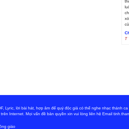
th
lu
ch
xó
c
C
T
Tr
Ja
Tr
De
S
B
th
T
sr
Đ
 Lyric, lời bài hát, hợp âm để quý độc giả có thể nghe nhạc thánh ca
T
rên Internet. Mọi vấn đề bản quyền xin vui lòng liên hệ Email tinh.th
tr
Vũ
ông giáo