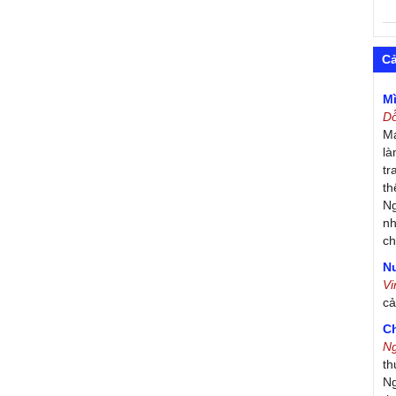
C
M
D
Má
là
tr
th
Ng
nh
ch
Nư
V
c
C
N
th
Ng