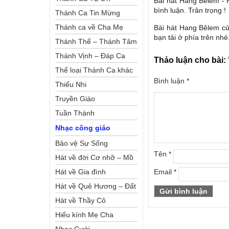
Bài hát Hang Bêlem - 
bình luận. Trân trọng !
Thánh Ca Tin Mừng
Thánh ca về Cha Mẹ
Bài hát Hang Bêlem củ
bạn tải ở phía trên nhé
Thánh Thể – Thánh Tâm
Thánh Vịnh – Đáp Ca
Thảo luận cho bài:
Thể loại Thánh Ca khác
Bình luận
*
Thiếu Nhi
Truyền Giáo
Tuần Thánh
Nhạc công giáo
Bảo vệ Sự Sống
Tên
*
Hát về đời Cơ nhỡ – Mồ
côi
Hát về Gia đình
Email
*
Hát về Quê Hương – Đất
Nước
Hát về Thầy Cô
Hiếu kính Mẹ Cha