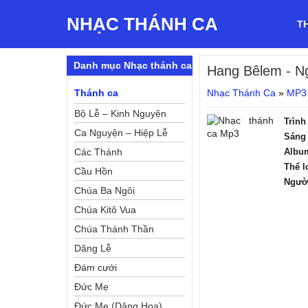
NHẠC THÁNH CA
T
Danh mục Nhạc thánh ca
Hang Bêlem
- N
Thánh ca
Nhạc Thánh Ca
»
MP3
Bộ Lễ – Kinh Nguyện
Trình
Ca Nguyện – Hiệp Lễ
Sáng 
Các Thánh
Albu
Thể l
Cầu Hồn
Ngườ
Chúa Ba Ngôi
Chúa Kitô Vua
Chúa Thánh Thần
Dâng Lễ
Đám cưới
Đức Mẹ
Đức Mẹ (Dâng Hoa)