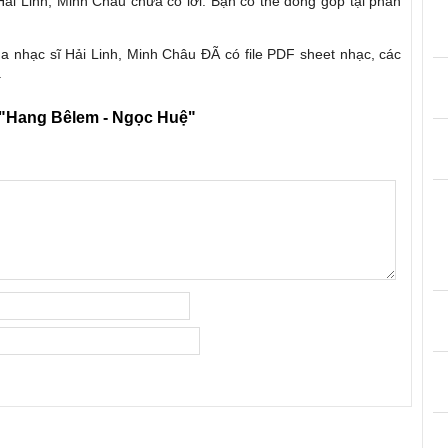
Hải Linh, Minh Châu chưa có lời. Bạn có thể đóng góp tại phần
a nhạc sĩ Hải Linh, Minh Châu ĐÃ có file PDF sheet nhạc, các
.
"Hang Bêlem - Ngọc Huệ"