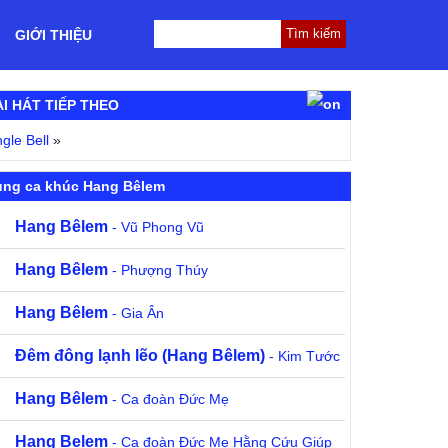
GIỚI THIỆU
ÀI HÁT TIẾP THEO
ngle Bell
»
ùng ca khúc Hang Bêlem
Hang Bêlem
- Vũ Phong Vũ
Hang Bêlem
- Phượng Thúy
Hang Bêlem
- Gia Ân
Đêm đông lạnh lẽo (Hang Bêlem)
- Kim Tước
Hang Bêlem
- Ca đoàn Đức Mẹ
Hang Belem
- Ca đoàn Đức Mẹ Hằng Cứu Giúp