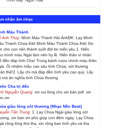
Trình bày: Ngọc Huệ
ảm nhận âm nhạc
ình Máu Thánh
ỗ Anh Thùy
: Mình Máu Thánh Hải ÁnhĐK: Lạy Mình
u Thánh Chúa Kitô Mình Máu Thánh Chúa Kitô Xin
m cho con nên thánh suốt đời tin mến yêu.1. Hiến
ao mình máu Ngài làm nên hy lề. Hiến thân vì nhân
ế đền đáp tình Cha! Trong bánh rượu chính máu thân
ài. Ôi nhiệm mầu cao sâu tình Chúa, xót thương
ân thế!2. Lấy chi mà đáp đền tình yêu cao quý. Lấy
i mà ân nghĩa tình Chúa thương
ớc Cha trị đến
inh Nguyễn Quang
: xin vui lòng cho xin bản pdf. xin
ảm ơn
húa giàu lòng xót thương (Nhạc Nền Beat)
guyễn Tấn Trung
: 1. Lạy Chúa Ngài giàu lòng xót
ương, xin ban ơn phù giúp con đêm ngày. Lạy Chúa
ài rộng lòng thứ tha, xin rộng ban tình yêu và tha