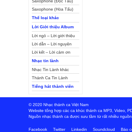
Saxophone (Độc Tấu)
Saxophone (Hòa Tấu)
Thể loại khác
Lời Giới thiệu Album
Lời ngỏ – Lời giới thiệu
Lời dẫn – Lời nguyện
Lời kết – Lời cảm ơn
Nhạc tin lành
Nhạc Tin Lành khác
Thánh Ca Tin Lành
Tiếng hát thành viên
© 2020 Nhạc thánh ca Việt Nam
Website tổng hợp các ca khúc thánh ca MP3, Video, PDF,
Nguồn nhạc thánh ca được sưu tầm từ rất nhiều nguồn t
Facebook
Twitter
Linkedin
Soundcloud
Báo c