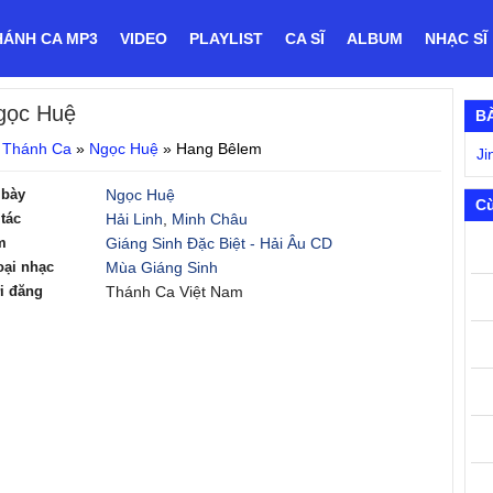
HÁNH CA MP3
VIDEO
PLAYLIST
CA SĨ
ALBUM
NHẠC SĨ
gọc Huệ
B
 Thánh Ca
»
Ngọc Huệ
»
Hang Bêlem
Ji
 bày
Ngọc Huệ
C
tác
Hải Linh
,
Minh Châu
m
Giáng Sinh Đặc Biệt - Hải Âu CD
oại nhạc
Mùa Giáng Sinh
i đăng
Thánh Ca Việt Nam