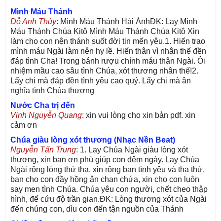
Mình Máu Thánh
Dỗ Anh Thùy
: Mình Máu Thánh Hải ÁnhĐK: Lạy Mình
Máu Thánh Chúa Kitô Mình Máu Thánh Chúa Kitô Xin
làm cho con nên thánh suốt đời tin mến yêu.1. Hiến trao
mình máu Ngài làm nên hy lề. Hiến thân vì nhân thế đền
đáp tình Cha! Trong bánh rượu chính máu thân Ngài. Ôi
nhiệm mầu cao sâu tình Chúa, xót thương nhân thế!2.
Lấy chi mà đáp đền tình yêu cao quý. Lấy chi mà ân
nghĩa tình Chúa thương
Nước Cha trị đến
Vinh Nguyễn Quang
: xin vui lòng cho xin bản pdf. xin
cảm ơn
Chúa giàu lòng xót thương (Nhạc Nền Beat)
Nguyễn Tấn Trung
: 1. Lạy Chúa Ngài giàu lòng xót
thương, xin ban ơn phù giúp con đêm ngày. Lạy Chúa
Ngài rộng lòng thứ tha, xin rộng ban tình yêu và tha thứ,
ban cho con đầy hồng ân chan chứa, xin cho con luôn
say men tình Chúa. Chúa yêu con người, chết cheo thập
hình, để cứu độ trần gian.ĐK: Lòng thương xót của Ngài
đến chúng con, dìu con đến tận nguồn của Thánh