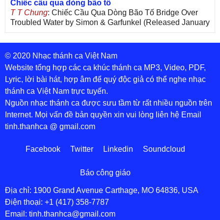
Chiếc cầu qua dòng bão tố
T T Chung
: Chiếc Cầu Qua Dòng Bão Tố Bridge Over
Troubled Water by Simon & Garfunkel (Released January
26, 1970) Lời Việt: Nhạc Sĩ Vũ Đức Nghiêm Trình Bày:
Chung Tử Lưu
© 2020 Nhạc thánh ca Việt Nam
De Colores! (Lời Việt)
Son Vu
: Bài hát có lời chưa.Cám ơn
Website tổng hợp các ca khúc thánh ca MP3, Video, PDF,
Lyric, lời bài hát, hợp âm để quý độc giả có thể nghe nhạc
Bài ca dâng Mẹ
thánh ca Việt Nam trực tuyến.
thuc
: xin lòi bài hat ,bai ca dang me.gia ân
Nguồn nhạc thánh ca được sưu tầm từ rất nhiều nguồn trên
Theo gương Mẹ, con lên đường
Internet. Mọi vấn đề bản quyền xin vui lòng liên hệ Email
sr Thúy Ngân
: xin cho con bản PDF bài này ạ
tinh.thanhca @ gmail.com
Đến với Lòng Thương Xót Chúa
Tứng
: Lời các bài hát trên không chính xác với bài trong
Facebook
Twitter
Linkedin
Soundcloud
PDF:Đến với Lòng Thương Xót Chúa - Lm. Giuse Vũ
Đức Hiệp1. Đến với lòng Chúa xót thương con tìm được
chốn tựa nương. Đến với lòng Chúa xót thương con hết
Báo công giáo
lo âu bận vướng. Tin tưởng vào lòng Chúa xót thương
có Ngài hiểm nguy con coi thường. Phó thác vào lòng
Địa chỉ: 1900 Grand Avenue Carthage, MO 64836, USA
Chúa xót thương có cả một mùa xuân thiên đường.ĐK:
Điện thoại: +1 (417) 358-7787
Email: tinh.thanhca@gmail.com
Xin hãy đến