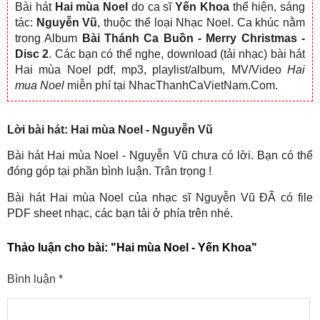
Bài hát
Hai mùa Noel
do ca sĩ
Yến Khoa
thể hiện, sáng
tác:
Nguyễn Vũ
, thuộc thể loại Nhạc Noel. Ca khúc nằm
trong Album
Bài Thánh Ca Buồn - Merry Christmas -
Disc 2
. Các bạn có thể nghe, download (tải nhạc) bài hát
Hai mùa Noel pdf, mp3, playlist/album, MV/Video
Hai
mua Noel
miễn phí tại NhacThanhCaVietNam.Com.
Lời bài hát: Hai mùa Noel - Nguyễn Vũ
Bài hát Hai mùa Noel - Nguyễn Vũ chưa có lời. Bạn có thể
đóng góp tại phần bình luận. Trân trọng !
Bài hát Hai mùa Noel của nhạc sĩ Nguyễn Vũ ĐÃ có file
PDF sheet nhạc, các bạn tải ở phía trên nhé.
Thảo luận cho bài:
"Hai mùa Noel - Yến Khoa"
Bình luận
*