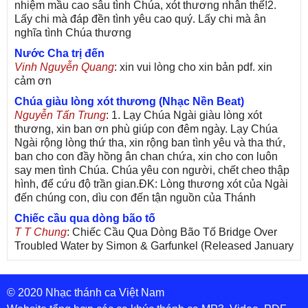
nhiệm mầu cao sâu tình Chúa, xót thương nhân thế!2.
Lấy chi mà đáp đền tình yêu cao quý. Lấy chi mà ân
nghĩa tình Chúa thương
Nước Cha trị đến
Vinh Nguyễn Quang
: xin vui lòng cho xin bản pdf. xin
cảm ơn
Chúa giàu lòng xót thương (Nhạc Nền Beat)
Nguyễn Tấn Trung
: 1. Lạy Chúa Ngài giàu lòng xót
thương, xin ban ơn phù giúp con đêm ngày. Lạy Chúa
Ngài rộng lòng thứ tha, xin rộng ban tình yêu và tha thứ,
ban cho con đầy hồng ân chan chứa, xin cho con luôn
say men tình Chúa. Chúa yêu con người, chết cheo thập
hình, để cứu độ trần gian.ĐK: Lòng thương xót của Ngài
đến chúng con, dìu con đến tận nguồn của Thánh
Chiếc cầu qua dòng bão tố
T T Chung
: Chiếc Cầu Qua Dòng Bão Tố Bridge Over
Troubled Water by Simon & Garfunkel (Released January
26, 1970) Lời Việt: Nhạc Sĩ Vũ Đức Nghiêm Trình Bày:
Chung Tử Lưu
© 2020 Nhạc thánh ca Việt Nam
De Colores! (Lời Việt)
Son Vu
: Bài hát có lời chưa.Cám ơn