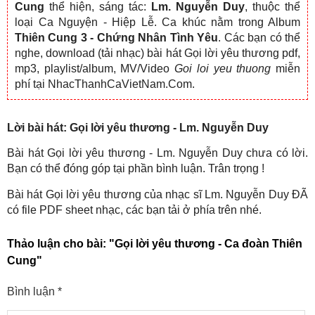
Cung
thể hiện, sáng tác:
Lm. Nguyễn Duy
, thuộc thể
loại Ca Nguyện - Hiệp Lễ. Ca khúc nằm trong Album
Thiên Cung 3 - Chứng Nhân Tình Yêu
. Các bạn có thể
nghe, download (tải nhạc) bài hát Gọi lời yêu thương pdf,
mp3, playlist/album, MV/Video
Goi loi yeu thuong
miễn
phí tại NhacThanhCaVietNam.Com.
Lời bài hát: Gọi lời yêu thương - Lm. Nguyễn Duy
Bài hát Gọi lời yêu thương - Lm. Nguyễn Duy chưa có lời.
Bạn có thể đóng góp tại phần bình luận. Trân trọng !
Bài hát Gọi lời yêu thương của nhạc sĩ Lm. Nguyễn Duy ĐÃ
có file PDF sheet nhạc, các bạn tải ở phía trên nhé.
Thảo luận cho bài:
"Gọi lời yêu thương - Ca đoàn Thiên
Cung"
Bình luận
*