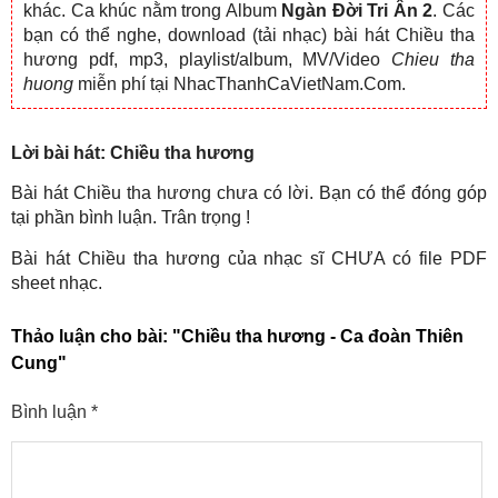
khác. Ca khúc nằm trong Album
Ngàn Đời Tri Ân 2
. Các
bạn có thể nghe, download (tải nhạc) bài hát Chiều tha
hương pdf, mp3, playlist/album, MV/Video
Chieu tha
huong
miễn phí tại NhacThanhCaVietNam.Com.
Lời bài hát: Chiều tha hương
Bài hát Chiều tha hương chưa có lời. Bạn có thể đóng góp
tại phần bình luận. Trân trọng !
Bài hát Chiều tha hương của nhạc sĩ CHƯA có file PDF
sheet nhạc.
Thảo luận cho bài:
"Chiều tha hương - Ca đoàn Thiên
Cung"
Bình luận
*