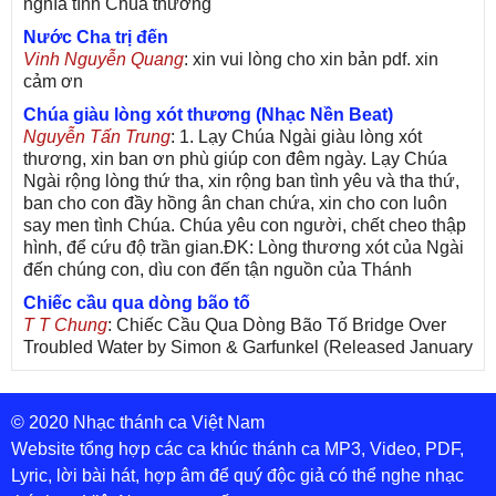
nghĩa tình Chúa thương
Nước Cha trị đến
Vinh Nguyễn Quang
: xin vui lòng cho xin bản pdf. xin
cảm ơn
Chúa giàu lòng xót thương (Nhạc Nền Beat)
Nguyễn Tấn Trung
: 1. Lạy Chúa Ngài giàu lòng xót
thương, xin ban ơn phù giúp con đêm ngày. Lạy Chúa
Ngài rộng lòng thứ tha, xin rộng ban tình yêu và tha thứ,
ban cho con đầy hồng ân chan chứa, xin cho con luôn
say men tình Chúa. Chúa yêu con người, chết cheo thập
hình, để cứu độ trần gian.ĐK: Lòng thương xót của Ngài
đến chúng con, dìu con đến tận nguồn của Thánh
Chiếc cầu qua dòng bão tố
T T Chung
: Chiếc Cầu Qua Dòng Bão Tố Bridge Over
Troubled Water by Simon & Garfunkel (Released January
26, 1970) Lời Việt: Nhạc Sĩ Vũ Đức Nghiêm Trình Bày:
Chung Tử Lưu
© 2020 Nhạc thánh ca Việt Nam
De Colores! (Lời Việt)
Son Vu
: Bài hát có lời chưa.Cám ơn
Website tổng hợp các ca khúc thánh ca MP3, Video, PDF,
Lyric, lời bài hát, hợp âm để quý độc giả có thể nghe nhạc