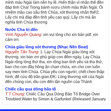
mình máu Ngài làm nên hy lề. Hiến thân vì nhân thế đền
đáp tình Cha! Trong bánh rượu chính máu thân Ngài. Ôi
nhiệm mầu cao sâu tình Chúa, xót thương nhân thế!2.
Lấy chi mà đáp đền tình yêu cao quý. Lấy chi mà ân
nghĩa tình Chúa thương
Nước Cha trị đến
Vinh Nguyễn Quang
: xin vui lòng cho xin bản pdf. xin
cảm ơn
Chúa giàu lòng xót thương (Nhạc Nền Beat)
Nguyễn Tấn Trung
: 1. Lạy Chúa Ngài giàu lòng xót
thương, xin ban ơn phù giúp con đêm ngày. Lạy Chúa
Ngài rộng lòng thứ tha, xin rộng ban tình yêu và tha thứ,
ban cho con đầy hồng ân chan chứa, xin cho con luôn
say men tình Chúa. Chúa yêu con người, chết cheo thập
hình, để cứu độ trần gian.ĐK: Lòng thương xót của Ngài
đến chúng con, dìu con đến tận nguồn của Thánh
Chiếc cầu qua dòng bão tố
T T Chung
: Chiếc Cầu Qua Dòng Bão Tố Bridge Over
Troubled Water by Simon & Garfunkel (Released January
26, 1970) Lời Việt: Nhạc Sĩ Vũ Đức Nghiêm Trình Bày:
Chung Tử Lưu