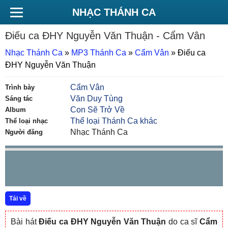
NHẠC THÁNH CA
Điếu ca ĐHY Nguyễn Văn Thuận
- Cẩm Vân
Nhạc Thánh Ca
»
MP3 Thánh Ca
»
Cẩm Vân
»
Điếu ca
ĐHY Nguyễn Văn Thuận
Cẩm Vân
Trình bày
Văn Duy Tùng
Sáng tác
Con Sẽ Trở Về
Album
Thể loại Thánh Ca khác
Thể loại nhạc
Nhạc Thánh Ca
Người đăng
Tải về
Bài hát
Điếu ca ĐHY Nguyễn Văn Thuận
do ca sĩ
Cẩm