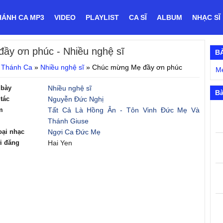
HÁNH CA MP3
VIDEO
PLAYLIST
CA SĨ
ALBUM
NHẠC SĨ
đầy ơn phúc
- Nhiều nghệ sĩ
B
 Thánh Ca
»
Nhiều nghệ sĩ
»
Chúc mừng Mẹ đầy ơn phúc
M
 bày
Nhiều nghệ sĩ
Bà
tác
Nguyễn Đức Nghị
m
Tất Cả Là Hồng Ân - Tôn Vinh Đức Mẹ Và
Thánh Giuse
oại nhạc
Ngợi Ca Đức Mẹ
i đăng
Hai Yen