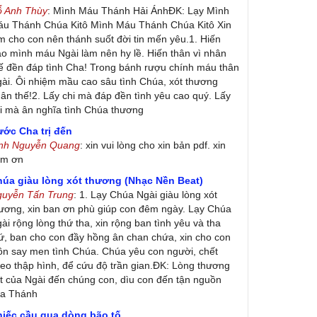
ỗ Anh Thùy
: Mình Máu Thánh Hải ÁnhĐK: Lạy Mình
u Thánh Chúa Kitô Mình Máu Thánh Chúa Kitô Xin
m cho con nên thánh suốt đời tin mến yêu.1. Hiến
ao mình máu Ngài làm nên hy lề. Hiến thân vì nhân
ế đền đáp tình Cha! Trong bánh rượu chính máu thân
ài. Ôi nhiệm mầu cao sâu tình Chúa, xót thương
ân thế!2. Lấy chi mà đáp đền tình yêu cao quý. Lấy
i mà ân nghĩa tình Chúa thương
ớc Cha trị đến
inh Nguyễn Quang
: xin vui lòng cho xin bản pdf. xin
ảm ơn
húa giàu lòng xót thương (Nhạc Nền Beat)
guyễn Tấn Trung
: 1. Lạy Chúa Ngài giàu lòng xót
ương, xin ban ơn phù giúp con đêm ngày. Lạy Chúa
ài rộng lòng thứ tha, xin rộng ban tình yêu và tha
ứ, ban cho con đầy hồng ân chan chứa, xin cho con
ôn say men tình Chúa. Chúa yêu con người, chết
eo thập hình, để cứu độ trần gian.ĐK: Lòng thương
t của Ngài đến chúng con, dìu con đến tận nguồn
ủa Thánh
hiếc cầu qua dòng bão tố