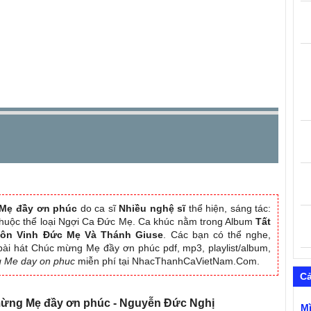
Mẹ đầy ơn phúc
do ca sĩ
Nhiều nghệ sĩ
thể hiện, sáng tác:
thuộc thể loại Ngợi Ca Đức Mẹ. Ca khúc nằm trong Album
Tất
Tôn Vinh Đức Mẹ Và Thánh Giuse
. Các bạn có thể nghe,
bài hát Chúc mừng Mẹ đầy ơn phúc pdf, mp3, playlist/album,
 Me day on phuc
miễn phí tại NhacThanhCaVietNam.Com.
C
 mừng Mẹ đầy ơn phúc - Nguyễn Đức Nghị
M