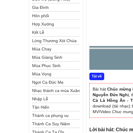
Gia Đình
Hôn phối
Hợp Xướng
Kết Lễ
Lòng Thương Xót Chúa
Mùa Chay
Mùa Giáng Sinh
Mùa Phục Sinh
Mùa Vọng
Tải về
Ngợi Ca Đức Mẹ
Bài hát
Chúc mừng 
Nhạc thánh ca mùa Xuân
Nguyễn Đức Nghị
, 
Nhập Lễ
Cả Là Hồng Ân - 
download (tải nhạc) 
Tận Hiến
MV/Video
Chuc mung
Thánh ca phụng vụ
Thánh Ca Suy Niệm
Lời bài hát: Chúc
Thánh Ca Tạ Ơn