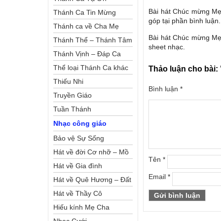
Bài hát Chúc mừng Mẹ 
Thánh Ca Tin Mừng
góp tại phần bình luận.
Thánh ca về Cha Mẹ
Bài hát Chúc mừng Mẹ
Thánh Thể – Thánh Tâm
sheet nhạc.
Thánh Vịnh – Đáp Ca
Thể loại Thánh Ca khác
Thảo luận cho bài:
Thiếu Nhi
Bình luận
*
Truyền Giáo
Tuần Thánh
Nhạc công giáo
Bảo vệ Sự Sống
Hát về đời Cơ nhỡ – Mồ
Tên
*
côi
Hát về Gia đình
Email
*
Hát về Quê Hương – Đất
Nước
Hát về Thầy Cô
Hiếu kính Mẹ Cha