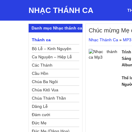
NHẠC THÁNH CA
T
Danh mục Nhạc thánh ca
Chúc mừng Mẹ 
Thánh ca
Nhạc Thánh Ca
»
MP3
Bộ Lễ – Kinh Nguyện
Trình
Ca Nguyện – Hiệp Lễ
Sáng 
Các Thánh
Albu
Cầu Hồn
Thể l
Chúa Ba Ngôi
Ngườ
Chúa Kitô Vua
Chúa Thánh Thần
Dâng Lễ
Đám cưới
Đức Mẹ
Đức Mẹ (Dâng Hoa)