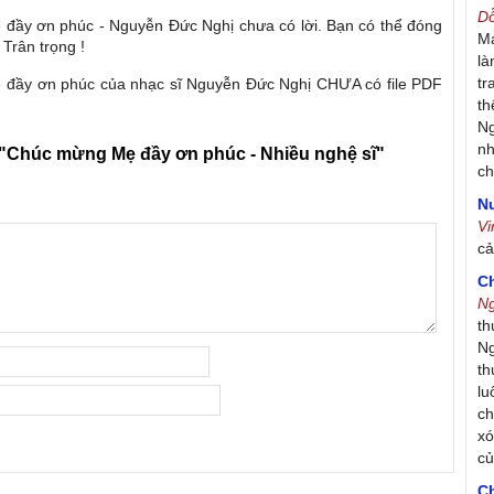
D
đầy ơn phúc - Nguyễn Đức Nghị chưa có lời. Bạn có thể đóng
Má
 Trân trọng !
là
tr
 đầy ơn phúc của nhạc sĩ Nguyễn Đức Nghị CHƯA có file PDF
th
Ng
nh
"Chúc mừng Mẹ đầy ơn phúc - Nhiều nghệ sĩ"
ch
Nư
V
c
C
N
th
Ng
th
lu
ch
xó
c
C