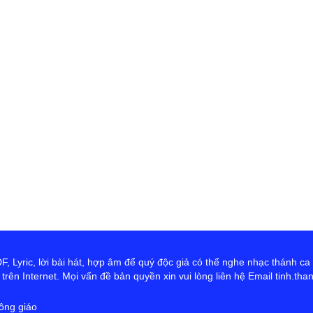
th
Đ
D
Ng
tr
cứ
ta
hơ
Ch
 Lyric, lời bài hát, hợp âm để quý độc giả có thể nghe nhạc thánh ca
rên Internet. Mọi vấn đề bản quyền xin vui lòng liên hệ Email tinh.th
ông giáo