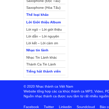
Saxophone (Độc Tấu)
Saxophone (Hòa Tấu)
Thể loại khác
Lời Giới thiệu Album
Lời ngỏ – Lời giới thiệu
Lời dẫn – Lời nguyện
Lời kết – Lời cảm ơn
Nhạc tin lành
Nhạc Tin Lành khác
Thánh Ca Tin Lành
Tiếng hát thành viên
© 2020 Nhạc thánh ca Việt Nam
Website tổng hợp các ca khúc thánh ca MP3, Video, PDF,
Nguồn nhạc thánh ca được sưu tầm từ rất nhiều nguồn t
Facebook
Twitter
Linkedin
Soundcloud
Báo c