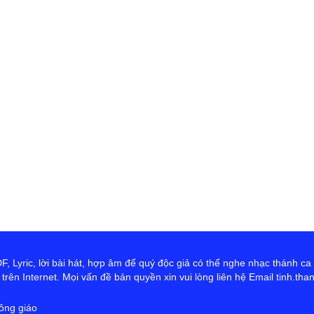
th
Đỉ
D
Ng
tr
cứ
ta
hơ
Ch
 Lyric, lời bài hát, hợp âm để quý độc giả có thể nghe nhạc thánh ca
rên Internet. Mọi vấn đề bản quyền xin vui lòng liên hệ Email tinh.th
ông giáo