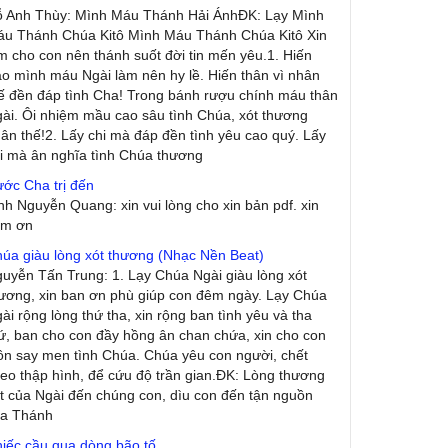
ỗ Anh Thùy
: Mình Máu Thánh Hải ÁnhĐK: Lạy Mình
u Thánh Chúa Kitô Mình Máu Thánh Chúa Kitô Xin
m cho con nên thánh suốt đời tin mến yêu.1. Hiến
ao mình máu Ngài làm nên hy lề. Hiến thân vì nhân
ế đền đáp tình Cha! Trong bánh rượu chính máu thân
ài. Ôi nhiệm mầu cao sâu tình Chúa, xót thương
ân thế!2. Lấy chi mà đáp đền tình yêu cao quý. Lấy
i mà ân nghĩa tình Chúa thương
ớc Cha trị đến
inh Nguyễn Quang
: xin vui lòng cho xin bản pdf. xin
ảm ơn
úa giàu lòng xót thương (Nhạc Nền Beat)
guyễn Tấn Trung
: 1. Lạy Chúa Ngài giàu lòng xót
ương, xin ban ơn phù giúp con đêm ngày. Lạy Chúa
ài rộng lòng thứ tha, xin rộng ban tình yêu và tha
ứ, ban cho con đầy hồng ân chan chứa, xin cho con
ôn say men tình Chúa. Chúa yêu con người, chết
eo thập hình, để cứu độ trần gian.ĐK: Lòng thương
t của Ngài đến chúng con, dìu con đến tận nguồn
ủa Thánh
iếc cầu qua dòng bão tố