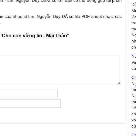
in - Lm. Nguyễn Duy chưa có lời. Bạn có thể đóng góp tại phần
D
Má
tin của nhạc sĩ Lm. Nguyễn Duy ĐÃ có file PDF sheet nhạc, các
là
.
tr
th
Ng
"Cho con vững tin - Mai Thảo"
nh
ch
Nư
V
c
Ch
N
th
Ng
th
lu
ch
xó
c
Ch