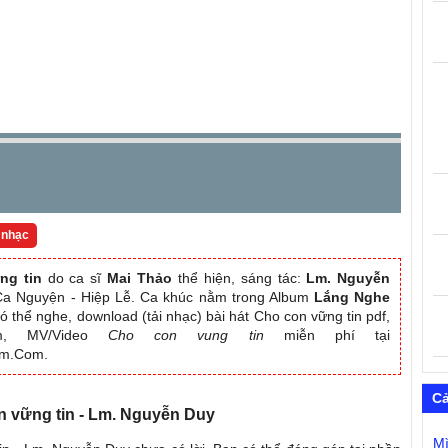
 nhạc
ng tin
do ca sĩ
Mai Thảo
thể hiện, sáng tác:
Lm. Nguyễn
i Ca Nguyện - Hiệp Lễ. Ca khúc nằm trong Album
Lắng Nghe
ó thể nghe, download (tải nhạc) bài hát Cho con vững tin pdf,
bum, MV/Video
Cho con vung tin
miễn phí tại
am.Com.
C
on vững tin - Lm. Nguyễn Duy
M