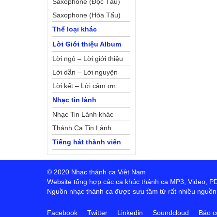
Saxophone (Độc Tấu)
Saxophone (Hòa Tấu)
Thể loại khác
Lời Giới thiệu Album
Lời ngỏ – Lời giới thiệu
Lời dẫn – Lời nguyện
Lời kết – Lời cảm ơn
Nhạc tin lành
Nhạc Tin Lành khác
Thánh Ca Tin Lành
Tiếng hát thành viên
© 2020 Nhạc thánh ca Việt Nam
Website tổng hợp các ca khúc thánh ca MP3, Video, PDF,
Nguồn nhạc thánh ca được sưu tầm từ rất nhiều nguồn t
Facebook
Twitter
Linkedin
Soundcloud
Báo c