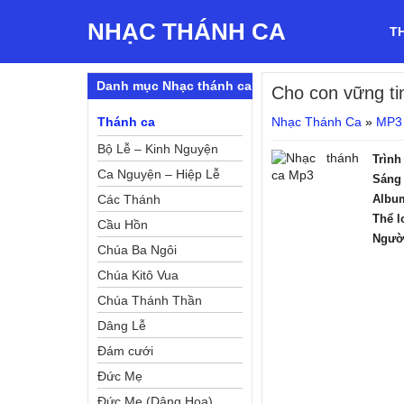
NHẠC THÁNH CA
T
Danh mục Nhạc thánh ca
Cho con vững ti
Thánh ca
Nhạc Thánh Ca
»
MP3
Bộ Lễ – Kinh Nguyện
Trình
Ca Nguyện – Hiệp Lễ
Sáng 
Các Thánh
Albu
Thể l
Cầu Hồn
Ngườ
Chúa Ba Ngôi
Chúa Kitô Vua
Chúa Thánh Thần
Dâng Lễ
Đám cưới
Đức Mẹ
Đức Mẹ (Dâng Hoa)