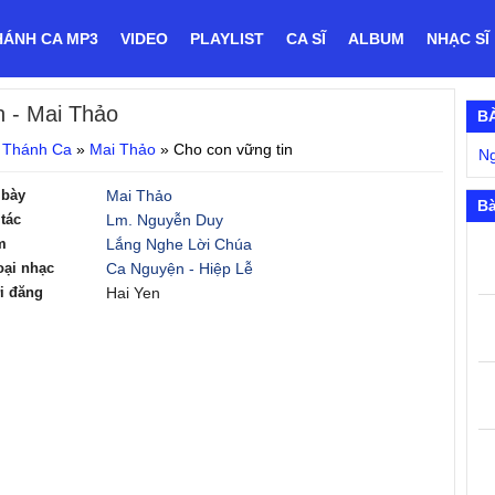
HÁNH CA MP3
VIDEO
PLAYLIST
CA SĨ
ALBUM
NHẠC SĨ
n
- Mai Thảo
B
 Thánh Ca
»
Mai Thảo
»
Cho con vững tin
Ng
 bày
Mai Thảo
Bà
tác
Lm. Nguyễn Duy
m
Lắng Nghe Lời Chúa
oại nhạc
Ca Nguyện - Hiệp Lễ
i đăng
Hai Yen