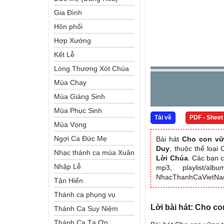
Gia Đình
Hôn phối
Hợp Xướng
Kết Lễ
Lòng Thương Xót Chúa
Mùa Chay
Mùa Giáng Sinh
Mùa Phục Sinh
Tải về
PDF - Sheet
Mùa Vọng
Ngợi Ca Đức Mẹ
Bài hát
Cho con vữ
Duy
, thuộc thể loạ
Nhạc thánh ca mùa Xuân
Lời Chúa
. Các bạn c
Nhập Lễ
mp3, playlist/al
NhacThanhCaVietN
Tận Hiến
Thánh ca phụng vụ
Lời bài hát: Cho c
Thánh Ca Suy Niệm
Thánh Ca Tạ Ơn