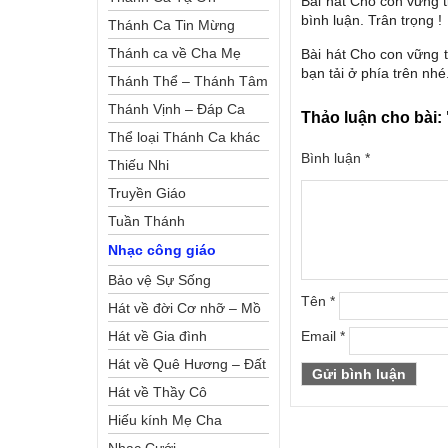
Bài hát Cho con vững t
bình luận. Trân trọng !
Thánh Ca Tin Mừng
Thánh ca về Cha Mẹ
Bài hát Cho con vững 
bạn tải ở phía trên nhé
Thánh Thể – Thánh Tâm
Thánh Vịnh – Đáp Ca
Thảo luận cho bài:
Thể loại Thánh Ca khác
Bình luận
*
Thiếu Nhi
Truyền Giáo
Tuần Thánh
Nhạc công giáo
Bảo vệ Sự Sống
Tên
*
Hát về đời Cơ nhỡ – Mồ
côi
Hát về Gia đình
Email
*
Hát về Quê Hương – Đất
Nước
Hát về Thầy Cô
Hiếu kính Mẹ Cha