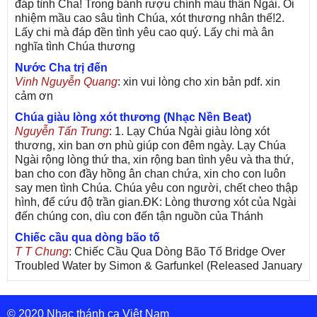
đáp tình Cha! Trong bánh rượu chính máu thân Ngài. Ôi
nhiệm mầu cao sâu tình Chúa, xót thương nhân thế!2.
Lấy chi mà đáp đền tình yêu cao quý. Lấy chi mà ân
nghĩa tình Chúa thương
Nước Cha trị đến
Vinh Nguyễn Quang
: xin vui lòng cho xin bản pdf. xin
cảm ơn
Chúa giàu lòng xót thương (Nhạc Nền Beat)
Nguyễn Tấn Trung
: 1. Lạy Chúa Ngài giàu lòng xót
thương, xin ban ơn phù giúp con đêm ngày. Lạy Chúa
Ngài rộng lòng thứ tha, xin rộng ban tình yêu và tha thứ,
ban cho con đầy hồng ân chan chứa, xin cho con luôn
say men tình Chúa. Chúa yêu con người, chết cheo thập
hình, để cứu độ trần gian.ĐK: Lòng thương xót của Ngài
đến chúng con, dìu con đến tận nguồn của Thánh
Chiếc cầu qua dòng bão tố
T T Chung
: Chiếc Cầu Qua Dòng Bão Tố Bridge Over
Troubled Water by Simon & Garfunkel (Released January
26, 1970) Lời Việt: Nhạc Sĩ Vũ Đức Nghiêm Trình Bày:
Chung Tử Lưu
© 2020 Nhạc thánh ca Việt Nam
De Colores! (Lời Việt)