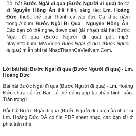
Bài hát
Bước Ngài đi qua (Bước Người đi qua)
do ca
sĩ
Nguyễn Hồng Ân
thể hiện, sáng tác:
Lm. Hoàng
Đức
, thuộc thể loại Thánh ca vào đời. Ca khúc nằm
trong Album
Bước Ngài Đi Qua - Nguyễn Hồng Ân
.
Các bạn có thể nghe, download (tải nhạc) bài hát Bước
Ngài đi qua (Bước Người đi qua) pdf, mp3,
playlist/album, MV/Video
Buoc Ngai di qua (Buoc Nguoi
di qua)
miễn phí tại NhacThanhCaVietNam.Com.
Lời bài hát: Bước Ngài đi qua (Bước Người đi qua) - Lm.
Hoàng Đức
Bài hát Bước Ngài đi qua (Bước Người đi qua) - Lm. Hoàng
Đức chưa có lời. Bạn có thể đóng góp tại phần bình luận.
Trân trọng !
Bài hát Bước Ngài đi qua (Bước Người đi qua) của nhạc sĩ
Lm. Hoàng Đức ĐÃ có file PDF sheet nhạc, các bạn tải ở
phía trên nhé.