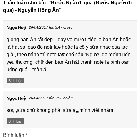
Thảo luận cho bài:
"Bước Ngài đi qua (Bước Người đi
qua) - Nguyễn Hồng Ân"
Ngọc Huệ
26/04/2017 lúc 3:47 chiều
giọng bạn Ân rất đẹp…dày và mượt..tiếc là bạn Ân hoặc
là hát sai cao độ notr fa# hoặc là cố ý sữa nhạc của tac
giả,,,theo mình thì note fa# chổ câu ‘Người đã ‘đến”Hiến
yêu thương “chữ đến bạn Ân hát thành note fa bình oan
uổng quá…thân ái
Bình luận
Ngọc Huệ
26/04/2017 lúc 3:50 chiều
sor,,,sửa chứ không phải sữa ạ,,,mình viết nhầm
Bình luận
Bình luận
*