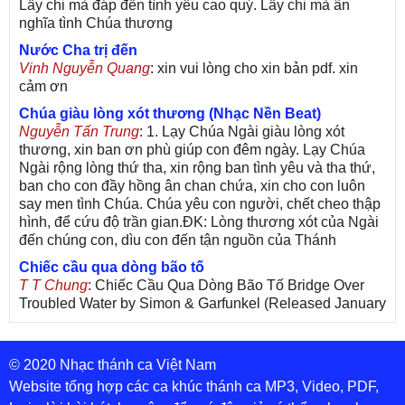
Lấy chi mà đáp đền tình yêu cao quý. Lấy chi mà ân
nghĩa tình Chúa thương
Nước Cha trị đến
Vinh Nguyễn Quang
: xin vui lòng cho xin bản pdf. xin
cảm ơn
Chúa giàu lòng xót thương (Nhạc Nền Beat)
Nguyễn Tấn Trung
: 1. Lạy Chúa Ngài giàu lòng xót
thương, xin ban ơn phù giúp con đêm ngày. Lạy Chúa
Ngài rộng lòng thứ tha, xin rộng ban tình yêu và tha thứ,
ban cho con đầy hồng ân chan chứa, xin cho con luôn
say men tình Chúa. Chúa yêu con người, chết cheo thập
hình, để cứu độ trần gian.ĐK: Lòng thương xót của Ngài
đến chúng con, dìu con đến tận nguồn của Thánh
Chiếc cầu qua dòng bão tố
T T Chung
: Chiếc Cầu Qua Dòng Bão Tố Bridge Over
Troubled Water by Simon & Garfunkel (Released January
26, 1970) Lời Việt: Nhạc Sĩ Vũ Đức Nghiêm Trình Bày:
Chung Tử Lưu
© 2020 Nhạc thánh ca Việt Nam
De Colores! (Lời Việt)
Son Vu
: Bài hát có lời chưa.Cám ơn
Website tổng hợp các ca khúc thánh ca MP3, Video, PDF,