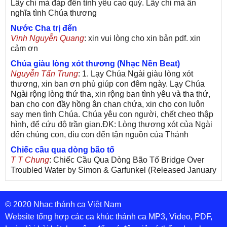
Lấy chi mà đáp đền tình yêu cao quý. Lấy chi mà ân
nghĩa tình Chúa thương
Nước Cha trị đến
Vinh Nguyễn Quang
: xin vui lòng cho xin bản pdf. xin
cảm ơn
Chúa giàu lòng xót thương (Nhạc Nền Beat)
Nguyễn Tấn Trung
: 1. Lạy Chúa Ngài giàu lòng xót
thương, xin ban ơn phù giúp con đêm ngày. Lạy Chúa
Ngài rộng lòng thứ tha, xin rộng ban tình yêu và tha thứ,
ban cho con đầy hồng ân chan chứa, xin cho con luôn
say men tình Chúa. Chúa yêu con người, chết cheo thập
hình, để cứu độ trần gian.ĐK: Lòng thương xót của Ngài
đến chúng con, dìu con đến tận nguồn của Thánh
Chiếc cầu qua dòng bão tố
T T Chung
: Chiếc Cầu Qua Dòng Bão Tố Bridge Over
Troubled Water by Simon & Garfunkel (Released January
26, 1970) Lời Việt: Nhạc Sĩ Vũ Đức Nghiêm Trình Bày:
Chung Tử Lưu
© 2020 Nhạc thánh ca Việt Nam
De Colores! (Lời Việt)
Son Vu
: Bài hát có lời chưa.Cám ơn
Website tổng hợp các ca khúc thánh ca MP3, Video, PDF,