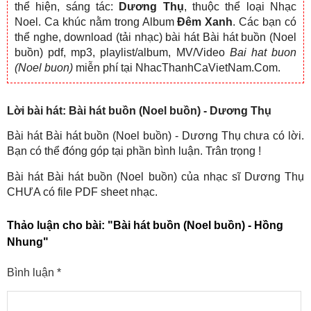
thể hiện, sáng tác:
Dương Thụ
, thuộc thể loại Nhạc
Noel. Ca khúc nằm trong Album
Đêm Xanh
. Các bạn có
thể nghe, download (tải nhạc) bài hát Bài hát buồn (Noel
buồn) pdf, mp3, playlist/album, MV/Video
Bai hat buon
(Noel buon)
miễn phí tại NhacThanhCaVietNam.Com.
Lời bài hát: Bài hát buồn (Noel buồn) - Dương Thụ
Bài hát Bài hát buồn (Noel buồn) - Dương Thụ chưa có lời.
Bạn có thể đóng góp tại phần bình luận. Trân trọng !
Bài hát Bài hát buồn (Noel buồn) của nhạc sĩ Dương Thụ
CHƯA có file PDF sheet nhạc.
Thảo luận cho bài:
"Bài hát buồn (Noel buồn) - Hồng
Nhung"
Bình luận
*