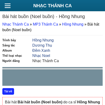
NHẠC THÁNH CA
Bài hát buồn (Noel buồn)
- Hồng Nhung
Nhạc Thánh Ca
»
MP3 Thánh Ca
»
Hồng Nhung
»
Bài hát
buồn (Noel buồn)
Hồng Nhung
Trình bày
Dương Thụ
Sáng tác
Đêm Xanh
Album
Nhạc Noel
Thể loại nhạc
Nhạc Thánh Ca
Người đăng
Tải về
Bài hát
Bài hát buồn (Noel buồn)
do ca sĩ
Hồng Nhung