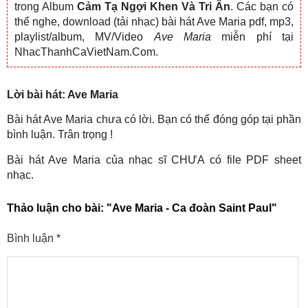
trong Album
Cảm Tạ Ngợi Khen Và Tri Ân
. Các bạn có
thể nghe, download (tải nhạc) bài hát Ave Maria pdf, mp3,
playlist/album, MV/Video
Ave Maria
miễn phí tại
NhacThanhCaVietNam.Com.
Lời bài hát: Ave Maria
Bài hát Ave Maria chưa có lời. Bạn có thể đóng góp tại phần
bình luận. Trân trọng !
Bài hát Ave Maria của nhạc sĩ CHƯA có file PDF sheet
nhạc.
Thảo luận cho bài:
"Ave Maria - Ca đoàn Saint Paul"
Bình luận
*