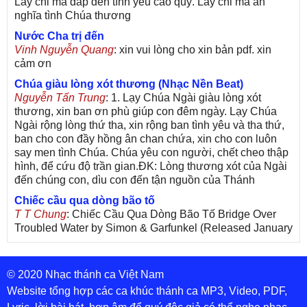
Lấy chi mà đáp đền tình yêu cao quý. Lấy chi mà ân
nghĩa tình Chúa thương
Nước Cha trị đến
Vinh Nguyễn Quang
: xin vui lòng cho xin bản pdf. xin
cảm ơn
Chúa giàu lòng xót thương (Nhạc Nền Beat)
Nguyễn Tấn Trung
: 1. Lạy Chúa Ngài giàu lòng xót
thương, xin ban ơn phù giúp con đêm ngày. Lạy Chúa
Ngài rộng lòng thứ tha, xin rộng ban tình yêu và tha thứ,
ban cho con đầy hồng ân chan chứa, xin cho con luôn
say men tình Chúa. Chúa yêu con người, chết cheo thập
hình, để cứu độ trần gian.ĐK: Lòng thương xót của Ngài
đến chúng con, dìu con đến tận nguồn của Thánh
Chiếc cầu qua dòng bão tố
T T Chung
: Chiếc Cầu Qua Dòng Bão Tố Bridge Over
Troubled Water by Simon & Garfunkel (Released January
26, 1970) Lời Việt: Nhạc Sĩ Vũ Đức Nghiêm Trình Bày:
Chung Tử Lưu
© 2020 Nhạc thánh ca Việt Nam
De Colores! (Lời Việt)
Son Vu
: Bài hát có lời chưa.Cám ơn
Website tổng hợp các ca khúc thánh ca MP3, Video, PDF,