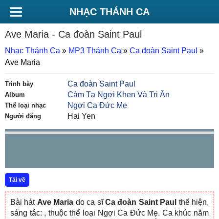
NHẠC THÁNH CA
Ave Maria
- Ca đoàn Saint Paul
Nhạc Thánh Ca
»
MP3 Thánh Ca
»
Ca đoàn Saint Paul
»
Ave Maria
Ca đoàn Saint Paul
Trình bày
Cảm Tạ Ngợi Khen Và Tri Ân
Album
Ngợi Ca Đức Mẹ
Thể loại nhạc
Hai Yen
Người đăng
Tải về
Bài hát
Ave Maria
do ca sĩ
Ca đoàn Saint Paul
thể hiện,
sáng tác:
, thuộc thể loại Ngợi Ca Đức Mẹ. Ca khúc nằm