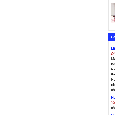
C
M
D
Má
là
tr
th
Ng
nh
ch
Nư
V
c