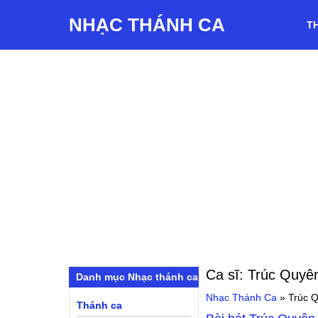
NHẠC THÁNH CA
T
Ca sĩ:
Trúc Quyê
Danh mục Nhạc thánh ca
Nhạc Thánh Ca
»
Trúc 
Thánh ca