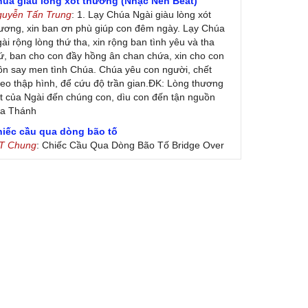
húa giàu lòng xót thương (Nhạc Nền Beat)
guyễn Tấn Trung
: 1. Lạy Chúa Ngài giàu lòng xót
ương, xin ban ơn phù giúp con đêm ngày. Lạy Chúa
ài rộng lòng thứ tha, xin rộng ban tình yêu và tha
ứ, ban cho con đầy hồng ân chan chứa, xin cho con
ôn say men tình Chúa. Chúa yêu con người, chết
eo thập hình, để cứu độ trần gian.ĐK: Lòng thương
t của Ngài đến chúng con, dìu con đến tận nguồn
ủa Thánh
hiếc cầu qua dòng bão tố
 T Chung
: Chiếc Cầu Qua Dòng Bão Tố Bridge Over
oubled Water by Simon & Garfunkel (Released
nuary 26, 1970) Lời Việt: Nhạc Sĩ Vũ Đức Nghiêm
ình Bày: Chung Tử Lưu
 Colores! (Lời Việt)
on Vu
: Bài hát có lời chưa.Cám ơn
ài ca dâng Mẹ
uc
: xin lòi bài hat ,bai ca dang me.gia ân
heo gương Mẹ, con lên đường
 Thúy Ngân
: xin cho con bản PDF bài này ạ