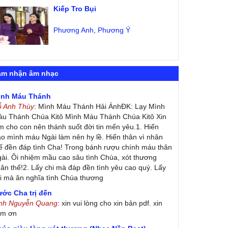
Kiếp Tro Bụi
Phương Anh
,
Phương Ý
ảm nhận âm nhạc
ình Máu Thánh
ỗ Anh Thùy
: Mình Máu Thánh Hải ÁnhĐK: Lạy Mình
u Thánh Chúa Kitô Mình Máu Thánh Chúa Kitô Xin
m cho con nên thánh suốt đời tin mến yêu.1. Hiến
ao mình máu Ngài làm nên hy lề. Hiến thân vì nhân
ế đền đáp tình Cha! Trong bánh rượu chính máu thân
ài. Ôi nhiệm mầu cao sâu tình Chúa, xót thương
ân thế!2. Lấy chi mà đáp đền tình yêu cao quý. Lấy
i mà ân nghĩa tình Chúa thương
ớc Cha trị đến
inh Nguyễn Quang
: xin vui lòng cho xin bản pdf. xin
ảm ơn