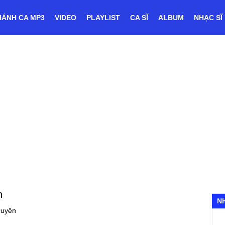
HÁNH CA MP3
VIDEO
PLAYLIST
CA SĨ
ALBUM
NHẠC SĨ
n
N
Quyên