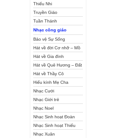
Thiếu Nhi
Truyền Giáo
Tuần Thánh
Nhạc công giáo
Bảo vệ Sự Sống
Hát về đời Cơ nhỡ – Mồ
côi
Hát về Gia đình
Hát về Quê Hương – Đất
Nước
Hát về Thầy Cô
Hiếu kính Mẹ Cha
Nhạc Cưới
Nhạc Giới trẻ
Nhạc Noel
Nhạc Sinh hoạt Đoàn
Thể Công Giáo
Nhạc Sinh hoạt Thiếu
Nhi
Nhạc Xuân