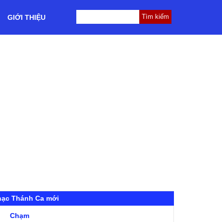
GIỚI THIỆU
hạc Thánh Ca mới
Chạm