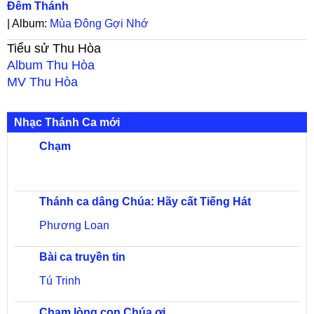
Đêm Thánh
| Album:
Mùa Đông Gợi Nhớ
Tiểu sử
Thu Hòa
Album
Thu Hòa
MV
Thu Hòa
Nhạc Thánh Ca mới
Chạm
Thánh ca dâng Chúa: Hãy cất Tiếng Hát
Phương Loan
Bài ca truyền tin
Tú Trinh
Chạm lòng con Chúa ơi