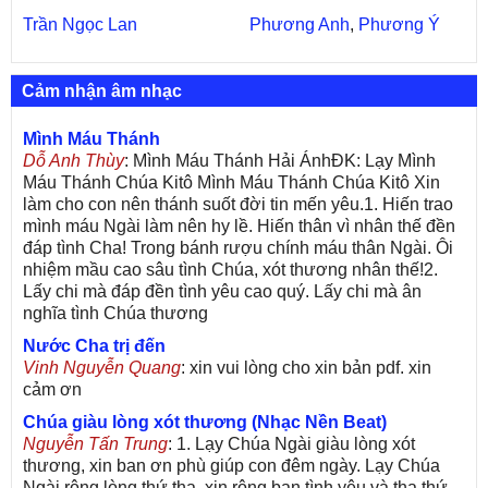
Trần Ngọc Lan
Phương Anh
,
Phương Ý
Cảm nhận âm nhạc
Mình Máu Thánh
Dỗ Anh Thùy
: Mình Máu Thánh Hải ÁnhĐK: Lạy Mình
Máu Thánh Chúa Kitô Mình Máu Thánh Chúa Kitô Xin
làm cho con nên thánh suốt đời tin mến yêu.1. Hiến trao
mình máu Ngài làm nên hy lề. Hiến thân vì nhân thế đền
đáp tình Cha! Trong bánh rượu chính máu thân Ngài. Ôi
nhiệm mầu cao sâu tình Chúa, xót thương nhân thế!2.
Lấy chi mà đáp đền tình yêu cao quý. Lấy chi mà ân
nghĩa tình Chúa thương
Nước Cha trị đến
Vinh Nguyễn Quang
: xin vui lòng cho xin bản pdf. xin
cảm ơn
Chúa giàu lòng xót thương (Nhạc Nền Beat)
Nguyễn Tấn Trung
: 1. Lạy Chúa Ngài giàu lòng xót
thương, xin ban ơn phù giúp con đêm ngày. Lạy Chúa
Ngài rộng lòng thứ tha, xin rộng ban tình yêu và tha thứ,