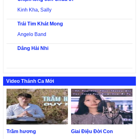
Kinh Kha
,
Sally
Trái Tim Khát Mong
Angelo Band
Dâng Hài Nhi
Video Thánh Ca Mới
Trầm hương
Giai Điệu Đời Con