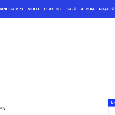
HÁNH CA MP3
VIDEO
PLAYLIST
CA SĨ
ALBUM
NHẠC SĨ
N
ung