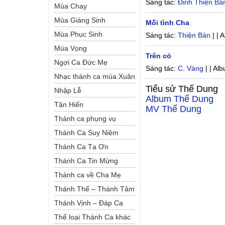
Sáng tác:
Đinh Thiện Bả
Mùa Chay
Mùa Giáng Sinh
Mối tình Cha
Mùa Phục Sinh
Sáng tác:
Thiện Bản
| | 
Mùa Vọng
Trên cỏ
Ngợi Ca Đức Mẹ
Sáng tác:
C. Vàng
| | Al
Nhạc thánh ca mùa Xuân
Tiểu sử
Thế Dung
Nhập Lễ
Album
Thế Dung
Tận Hiến
MV
Thế Dung
Thánh ca phụng vụ
Thánh Ca Suy Niệm
Thánh Ca Tạ Ơn
Thánh Ca Tin Mừng
Thánh ca về Cha Mẹ
Thánh Thể – Thánh Tâm
Thánh Vịnh – Đáp Ca
Thể loại Thánh Ca khác