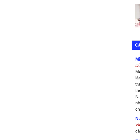
C
M
D
Má
là
tr
th
Ng
nh
ch
Nư
V
c