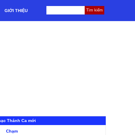
GIỚI THIỆU
hạc Thánh Ca mới
Chạm