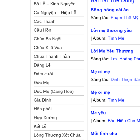
Bài hát
Thế Dung
Bộ Lễ – Kinh Nguyện
Bông hồng cài áo
Ca Nguyện – Hiệp Lễ
Sáng tác:
Phạm Thế Mỹ
Các Thánh
Cầu Hồn
Lời mẹ thương yêu
| Album:
Tình Mẹ
Chúa Ba Ngôi
Chúa Kitô Vua
Lời Mẹ Yêu Thương
Chúa Thánh Thần
Sáng tác:
Lm. Hoàng Ph
Dâng Lễ
Mẹ ơi mẹ
Đám cưới
Sáng tác:
Đinh Thiện Bả
Đức Mẹ
Đức Mẹ (Dâng Hoa)
Mẹ ơi mẹ
Gia Đình
| Album:
Tình Mẹ
Hôn phối
Mẹ yêu
Hợp Xướng
| Album:
Báo Hiếu Cha 
Kết Lễ
Mối tình cha
Lòng Thương Xót Chúa