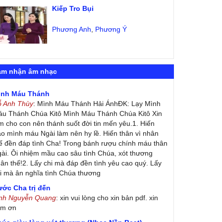
Kiếp Tro Bụi
Phương Anh
,
Phương Ý
ảm nhận âm nhạc
ình Máu Thánh
ỗ Anh Thùy
: Mình Máu Thánh Hải ÁnhĐK: Lạy Mình
u Thánh Chúa Kitô Mình Máu Thánh Chúa Kitô Xin
m cho con nên thánh suốt đời tin mến yêu.1. Hiến
ao mình máu Ngài làm nên hy lề. Hiến thân vì nhân
ế đền đáp tình Cha! Trong bánh rượu chính máu thân
ài. Ôi nhiệm mầu cao sâu tình Chúa, xót thương
ân thế!2. Lấy chi mà đáp đền tình yêu cao quý. Lấy
i mà ân nghĩa tình Chúa thương
ớc Cha trị đến
inh Nguyễn Quang
: xin vui lòng cho xin bản pdf. xin
ảm ơn