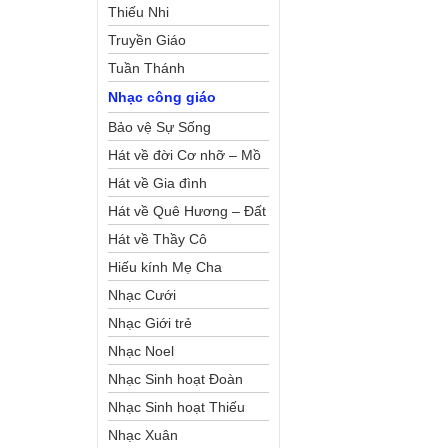
Thiếu Nhi
Truyền Giáo
Tuần Thánh
Nhạc công giáo
Bảo vệ Sự Sống
Hát về đời Cơ nhỡ – Mồ
côi
Hát về Gia đình
Hát về Quê Hương – Đất
Nước
Hát về Thầy Cô
Hiếu kính Mẹ Cha
Nhạc Cưới
Nhạc Giới trẻ
Nhạc Noel
Nhạc Sinh hoạt Đoàn
Thể Công Giáo
Nhạc Sinh hoạt Thiếu
Nhi
Nhạc Xuân