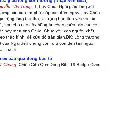
húa giàu lòng xót thương (Nhạc Nền Beat)
guyễn Tấn Trung
: 1. Lạy Chúa Ngài giàu lòng xót
ương, xin ban ơn phù giúp con đêm ngày. Lạy Chúa
ài rộng lòng thứ tha, xin rộng ban tình yêu và tha
ứ, ban cho con đầy hồng ân chan chứa, xin cho con
ôn say men tình Chúa. Chúa yêu con người, chết
eo thập hình, để cứu độ trần gian.ĐK: Lòng thương
t của Ngài đến chúng con, dìu con đến tận nguồn
ủa Thánh
hiếc cầu qua dòng bão tố
 T Chung
: Chiếc Cầu Qua Dòng Bão Tố Bridge Over
oubled Water by Simon & Garfunkel (Released
nuary 26, 1970) Lời Việt: Nhạc Sĩ Vũ Đức Nghiêm
ình Bày: Chung Tử Lưu
 Colores! (Lời Việt)
on Vu
: Bài hát có lời chưa.Cám ơn
ài ca dâng Mẹ
uc
: xin lòi bài hat ,bai ca dang me.gia ân
heo gương Mẹ, con lên đường
 Thúy Ngân
: xin cho con bản PDF bài này ạ