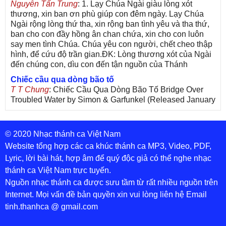
Nguyễn Tấn Trung
: 1. Lạy Chúa Ngài giàu lòng xót
thương, xin ban ơn phù giúp con đêm ngày. Lạy Chúa
Ngài rộng lòng thứ tha, xin rộng ban tình yêu và tha thứ,
ban cho con đầy hồng ân chan chứa, xin cho con luôn
say men tình Chúa. Chúa yêu con người, chết cheo thập
hình, để cứu độ trần gian.ĐK: Lòng thương xót của Ngài
đến chúng con, dìu con đến tận nguồn của Thánh
Chiếc cầu qua dòng bão tố
T T Chung
: Chiếc Cầu Qua Dòng Bão Tố Bridge Over
Troubled Water by Simon & Garfunkel (Released January
26, 1970) Lời Việt: Nhạc Sĩ Vũ Đức Nghiêm Trình Bày:
Chung Tử Lưu
© 2020 Nhạc thánh ca Việt Nam
De Colores! (Lời Việt)
Son Vu
: Bài hát có lời chưa.Cám ơn
Website tổng hợp các ca khúc thánh ca MP3, Video, PDF,
Lyric, lời bài hát, hợp âm để quý độc giả có thể nghe nhạc
Bài ca dâng Mẹ
thánh ca Việt Nam trực tuyến.
thuc
: xin lòi bài hat ,bai ca dang me.gia ân
Nguồn nhạc thánh ca được sưu tầm từ rất nhiều nguồn trên
Theo gương Mẹ, con lên đường
Internet. Mọi vấn đề bản quyền xin vui lòng liên hệ Email
sr Thúy Ngân
: xin cho con bản PDF bài này ạ
tinh.thanhca @ gmail.com
Đến với Lòng Thương Xót Chúa
Tứng
: Lời các bài hát trên không chính xác với bài trong