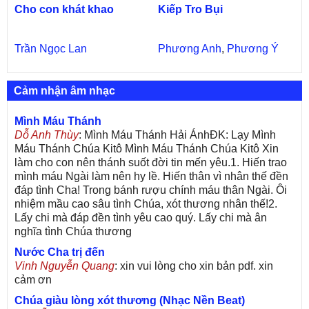
Cho con khát khao
Kiếp Tro Bụi
Trần Ngọc Lan
Phương Anh
,
Phương Ý
Cảm nhận âm nhạc
Mình Máu Thánh
Dỗ Anh Thùy
: Mình Máu Thánh Hải ÁnhĐK: Lạy Mình
Máu Thánh Chúa Kitô Mình Máu Thánh Chúa Kitô Xin
làm cho con nên thánh suốt đời tin mến yêu.1. Hiến trao
mình máu Ngài làm nên hy lề. Hiến thân vì nhân thế đền
đáp tình Cha! Trong bánh rượu chính máu thân Ngài. Ôi
nhiệm mầu cao sâu tình Chúa, xót thương nhân thế!2.
Lấy chi mà đáp đền tình yêu cao quý. Lấy chi mà ân
nghĩa tình Chúa thương
Nước Cha trị đến
Vinh Nguyễn Quang
: xin vui lòng cho xin bản pdf. xin
cảm ơn
Chúa giàu lòng xót thương (Nhạc Nền Beat)