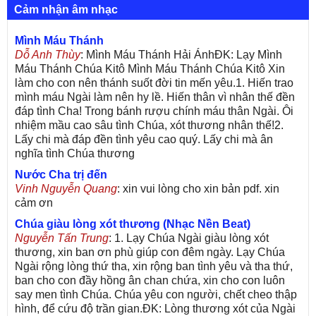
Cảm nhận âm nhạc
Mình Máu Thánh
Dỗ Anh Thùy
: Mình Máu Thánh Hải ÁnhĐK: Lạy Mình
Máu Thánh Chúa Kitô Mình Máu Thánh Chúa Kitô Xin
làm cho con nên thánh suốt đời tin mến yêu.1. Hiến trao
mình máu Ngài làm nên hy lề. Hiến thân vì nhân thế đền
đáp tình Cha! Trong bánh rượu chính máu thân Ngài. Ôi
nhiệm mầu cao sâu tình Chúa, xót thương nhân thế!2.
Lấy chi mà đáp đền tình yêu cao quý. Lấy chi mà ân
nghĩa tình Chúa thương
Nước Cha trị đến
Vinh Nguyễn Quang
: xin vui lòng cho xin bản pdf. xin
cảm ơn
Chúa giàu lòng xót thương (Nhạc Nền Beat)
Nguyễn Tấn Trung
: 1. Lạy Chúa Ngài giàu lòng xót
thương, xin ban ơn phù giúp con đêm ngày. Lạy Chúa
Ngài rộng lòng thứ tha, xin rộng ban tình yêu và tha thứ,
ban cho con đầy hồng ân chan chứa, xin cho con luôn
say men tình Chúa. Chúa yêu con người, chết cheo thập
hình, để cứu độ trần gian.ĐK: Lòng thương xót của Ngài