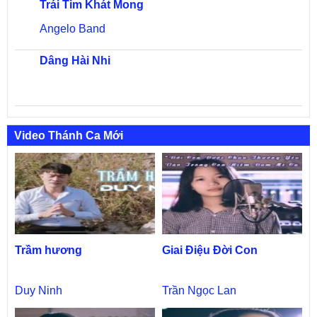
Trái Tim Khát Mong
Angelo Band
Dâng Hài Nhi
Video Thánh Ca Mới
Trầm hương
Giai Điệu Đời Con
Duy Ninh
Trần Ngọc Lan