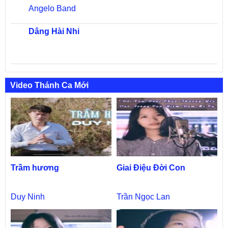
Angelo Band
Dâng Hài Nhi
Video Thánh Ca Mới
Trầm hương
Giai Điệu Đời Con
Duy Ninh
Trần Ngọc Lan