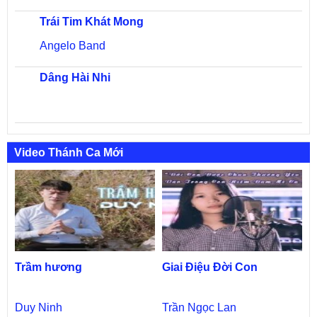
Trái Tim Khát Mong
Angelo Band
Dâng Hài Nhi
Video Thánh Ca Mới
Trầm hương
Giai Điệu Đời Con
Duy Ninh
Trần Ngọc Lan