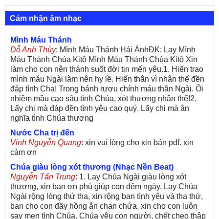
Cảm nhận âm nhạc
Mình Máu Thánh
Dỗ Anh Thùy
: Mình Máu Thánh Hải ÁnhĐK: Lạy Mình
Máu Thánh Chúa Kitô Mình Máu Thánh Chúa Kitô Xin
làm cho con nên thánh suốt đời tin mến yêu.1. Hiến trao
mình máu Ngài làm nên hy lề. Hiến thân vì nhân thế đền
đáp tình Cha! Trong bánh rượu chính máu thân Ngài. Ôi
nhiệm mầu cao sâu tình Chúa, xót thương nhân thế!2.
Lấy chi mà đáp đền tình yêu cao quý. Lấy chi mà ân
nghĩa tình Chúa thương
Nước Cha trị đến
Vinh Nguyễn Quang
: xin vui lòng cho xin bản pdf. xin
cảm ơn
Chúa giàu lòng xót thương (Nhạc Nền Beat)
Nguyễn Tấn Trung
: 1. Lạy Chúa Ngài giàu lòng xót
thương, xin ban ơn phù giúp con đêm ngày. Lạy Chúa
Ngài rộng lòng thứ tha, xin rộng ban tình yêu và tha thứ,
ban cho con đầy hồng ân chan chứa, xin cho con luôn
say men tình Chúa. Chúa yêu con người, chết cheo thập