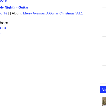
bora
ly Night) – Guitar
ốc Tế
| | Album:
Merry Axemas: A Guitar Christmas Vol.1
bora
ora
a
Vi