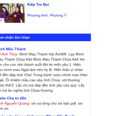
Kiếp Tro Bụi
Phương Anh
,
Phương Ý
ảm nhận âm nhạc
ình Máu Thánh
ỗ Anh Thùy
: Mình Máu Thánh Hải ÁnhĐK: Lạy Mình
u Thánh Chúa Kitô Mình Máu Thánh Chúa Kitô Xin
m cho con nên thánh suốt đời tin mến yêu.1. Hiến
ao mình máu Ngài làm nên hy lề. Hiến thân vì nhân
ế đền đáp tình Cha! Trong bánh rượu chính máu thân
ài. Ôi nhiệm mầu cao sâu tình Chúa, xót thương
ân thế!2. Lấy chi mà đáp đền tình yêu cao quý. Lấy
i mà ân nghĩa tình Chúa thương
ớc Cha trị đến
inh Nguyễn Quang
: xin vui lòng cho xin bản pdf. xin
ảm ơn