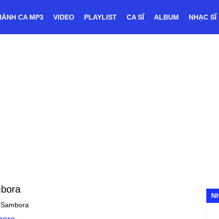
HÁNH CA MP3
VIDEO
PLAYLIST
CA SĨ
ALBUM
NHẠC SĨ
mbora
N
e Sambora