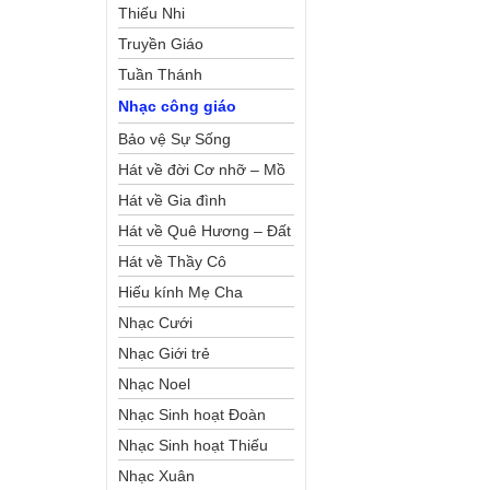
Thiếu Nhi
Truyền Giáo
Tuần Thánh
Nhạc công giáo
Bảo vệ Sự Sống
Hát về đời Cơ nhỡ – Mồ
côi
Hát về Gia đình
Hát về Quê Hương – Đất
Nước
Hát về Thầy Cô
Hiếu kính Mẹ Cha
Nhạc Cưới
Nhạc Giới trẻ
Nhạc Noel
Nhạc Sinh hoạt Đoàn
Thể Công Giáo
Nhạc Sinh hoạt Thiếu
Nhi
Nhạc Xuân