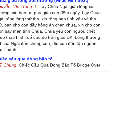
húa giàu lòng xót thương (Nhạc Nền Beat)
guyễn Tấn Trung
: 1. Lạy Chúa Ngài giàu lòng xót
ương, xin ban ơn phù giúp con đêm ngày. Lạy Chúa
ài rộng lòng thứ tha, xin rộng ban tình yêu và tha
ứ, ban cho con đầy hồng ân chan chứa, xin cho con
ôn say men tình Chúa. Chúa yêu con người, chết
eo thập hình, để cứu độ trần gian.ĐK: Lòng thương
t của Ngài đến chúng con, dìu con đến tận nguồn
ủa Thánh
hiếc cầu qua dòng bão tố
 T Chung
: Chiếc Cầu Qua Dòng Bão Tố Bridge Over
oubled Water by Simon & Garfunkel (Released
nuary 26, 1970) Lời Việt: Nhạc Sĩ Vũ Đức Nghiêm
ình Bày: Chung Tử Lưu
 Colores! (Lời Việt)
on Vu
: Bài hát có lời chưa.Cám ơn