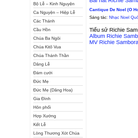
Bài hát
Richie Sam
Bộ Lễ – Kinh Nguyện
Cantique De Noel (O Ho
Ca Nguyện – Hiệp Lễ
Sáng tác:
Nhạc Noel Qu
Các Thánh
Tiểu sử
Richie Sam
Cầu Hồn
Album
Richie Samb
Chúa Ba Ngôi
MV
Richie Sambor
Chúa Kitô Vua
Chúa Thánh Thần
Dâng Lễ
Đám cưới
Đức Mẹ
Đức Mẹ (Dâng Hoa)
Gia Đình
Hôn phối
Hợp Xướng
Kết Lễ
Lòng Thương Xót Chúa