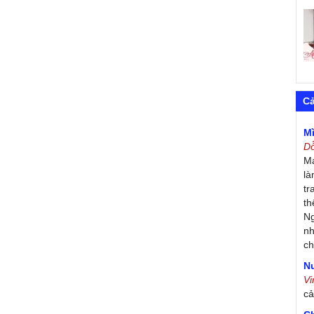
C
M
D
Má
là
tr
th
Ng
nh
ch
Nư
V
c