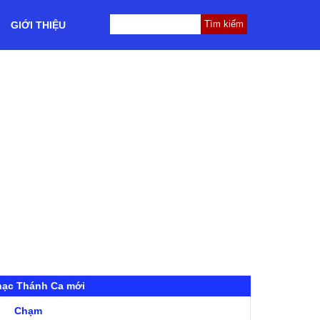
GIỚI THIỆU
hạc Thánh Ca mới
Chạm