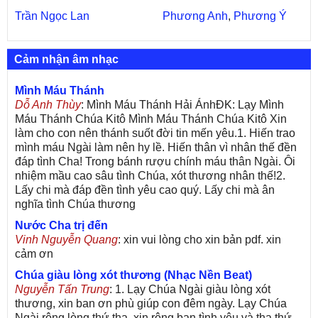
Trần Ngọc Lan
Phương Anh
,
Phương Ý
Cảm nhận âm nhạc
Mình Máu Thánh
Dỗ Anh Thùy
: Mình Máu Thánh Hải ÁnhĐK: Lạy Mình
Máu Thánh Chúa Kitô Mình Máu Thánh Chúa Kitô Xin
làm cho con nên thánh suốt đời tin mến yêu.1. Hiến trao
mình máu Ngài làm nên hy lề. Hiến thân vì nhân thế đền
đáp tình Cha! Trong bánh rượu chính máu thân Ngài. Ôi
nhiệm mầu cao sâu tình Chúa, xót thương nhân thế!2.
Lấy chi mà đáp đền tình yêu cao quý. Lấy chi mà ân
nghĩa tình Chúa thương
Nước Cha trị đến
Vinh Nguyễn Quang
: xin vui lòng cho xin bản pdf. xin
cảm ơn
Chúa giàu lòng xót thương (Nhạc Nền Beat)
Nguyễn Tấn Trung
: 1. Lạy Chúa Ngài giàu lòng xót
thương, xin ban ơn phù giúp con đêm ngày. Lạy Chúa
Ngài rộng lòng thứ tha, xin rộng ban tình yêu và tha thứ,