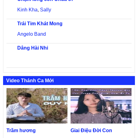
Kinh Kha
,
Sally
Trái Tim Khát Mong
Angelo Band
Dâng Hài Nhi
Video Thánh Ca Mới
Trầm hương
Giai Điệu Đời Con