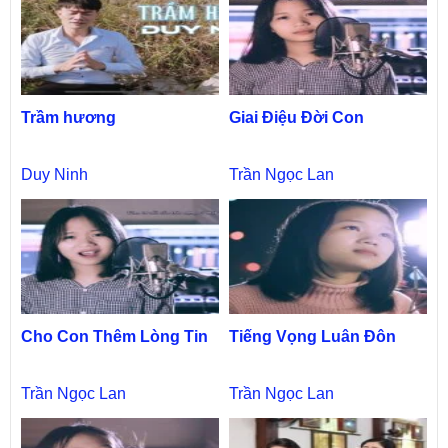
Trầm hương
Giai Điệu Đời Con
Duy Ninh
Trần Ngọc Lan
Cho Con Thêm Lòng Tin
Tiếng Vọng Luân Đôn
Trần Ngọc Lan
Trần Ngọc Lan