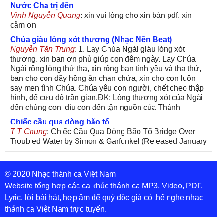
Nước Cha trị đến
Vinh Nguyễn Quang
: xin vui lòng cho xin bản pdf. xin
cảm ơn
Chúa giàu lòng xót thương (Nhạc Nền Beat)
Nguyễn Tấn Trung
: 1. Lạy Chúa Ngài giàu lòng xót
thương, xin ban ơn phù giúp con đêm ngày. Lạy Chúa
Ngài rộng lòng thứ tha, xin rộng ban tình yêu và tha thứ,
ban cho con đầy hồng ân chan chứa, xin cho con luôn
say men tình Chúa. Chúa yêu con người, chết cheo thập
hình, để cứu độ trần gian.ĐK: Lòng thương xót của Ngài
đến chúng con, dìu con đến tận nguồn của Thánh
Chiếc cầu qua dòng bão tố
T T Chung
: Chiếc Cầu Qua Dòng Bão Tố Bridge Over
Troubled Water by Simon & Garfunkel (Released January
26, 1970) Lời Việt: Nhạc Sĩ Vũ Đức Nghiêm Trình Bày:
Chung Tử Lưu
© 2020 Nhạc thánh ca Việt Nam
De Colores! (Lời Việt)
Son Vu
: Bài hát có lời chưa.Cám ơn
Website tổng hợp các ca khúc thánh ca MP3, Video, PDF,
Lyric, lời bài hát, hợp âm để quý độc giả có thể nghe nhạc
thánh ca Việt Nam trực tuyến.