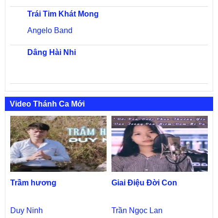
Trái Tim Khát Mong
Angelo Band
Dâng Hài Nhi
Video Thánh Ca Mới
Trầm hương
Giai Điệu Đời Con
Duy Ninh
Trần Ngọc Lan