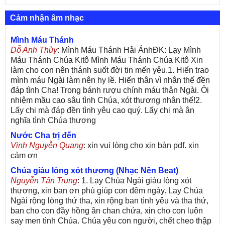
Cảm nhận âm nhạc
Mình Máu Thánh
Dỗ Anh Thùy
: Mình Máu Thánh Hải ÁnhĐK: Lạy Mình
Máu Thánh Chúa Kitô Mình Máu Thánh Chúa Kitô Xin
làm cho con nên thánh suốt đời tin mến yêu.1. Hiến trao
mình máu Ngài làm nên hy lề. Hiến thân vì nhân thế đền
đáp tình Cha! Trong bánh rượu chính máu thân Ngài. Ôi
nhiệm mầu cao sâu tình Chúa, xót thương nhân thế!2.
Lấy chi mà đáp đền tình yêu cao quý. Lấy chi mà ân
nghĩa tình Chúa thương
Nước Cha trị đến
Vinh Nguyễn Quang
: xin vui lòng cho xin bản pdf. xin
cảm ơn
Chúa giàu lòng xót thương (Nhạc Nền Beat)
Nguyễn Tấn Trung
: 1. Lạy Chúa Ngài giàu lòng xót
thương, xin ban ơn phù giúp con đêm ngày. Lạy Chúa
Ngài rộng lòng thứ tha, xin rộng ban tình yêu và tha thứ,
ban cho con đầy hồng ân chan chứa, xin cho con luôn
say men tình Chúa. Chúa yêu con người, chết cheo thập