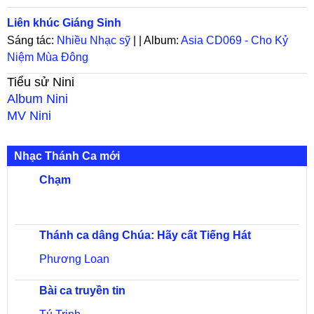
Liên khúc Giáng Sinh
Sáng tác:
Nhiều Nhạc sỹ
| | Album:
Asia CD069 - Cho Kỷ
Niệm Mùa Đông
Tiểu sử
Nini
Album
Nini
MV
Nini
Nhạc Thánh Ca mới
Chạm
Thánh ca dâng Chúa: Hãy cất Tiếng Hát
Phương Loan
Bài ca truyền tin