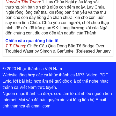
Nguyễn Tấn Trung
: 1. Lạy Chúa Ngài giàu lòng xót
thương, xin ban ơn phù giúp con đêm ngày. Lạy Chúa
Ngài rộng lòng thứ tha, xin rộng ban tình yêu và tha thứ,
ban cho con đầy hồng ân chan chứa, xin cho con luôn
say men tình Chúa. Chúa yêu con người, chết cheo thập
hình, để cứu độ trần gian.ĐK: Lòng thương xót của Ngài
đến chúng con, dìu con đến tận nguồn của Thánh
Chiếc cầu qua dòng bão tố
T T Chung
: Chiếc Cầu Qua Dòng Bão Tố Bridge Over
Troubled Water by Simon & Garfunkel (Released January
26, 1970) Lời Việt: Nhạc Sĩ Vũ Đức Nghiêm Trình Bày:
Chung Tử Lưu
© 2020 Nhạc thánh ca Việt Nam
De Colores! (Lời Việt)
Son Vu
: Bài hát có lời chưa.Cám ơn
Website tổng hợp các ca khúc thánh ca MP3, Video, PDF,
Lyric, lời bài hát, hợp âm để quý độc giả có thể nghe nhạc
Bài ca dâng Mẹ
thánh ca Việt Nam trực tuyến.
thuc
: xin lòi bài hat ,bai ca dang me.gia ân
Nguồn nhạc thánh ca được sưu tầm từ rất nhiều nguồn trên
Theo gương Mẹ, con lên đường
Internet. Mọi vấn đề bản quyền xin vui lòng liên hệ Email
sr Thúy Ngân
: xin cho con bản PDF bài này ạ
tinh.thanhca @ gmail.com
Đến với Lòng Thương Xót Chúa
Tứng
: Lời các bài hát trên không chính xác với bài trong