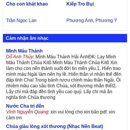
Cho con khát khao
Kiếp Tro Bụi
Trần Ngọc Lan
Phương Anh
,
Phương Ý
Cảm nhận âm nhạc
Mình Máu Thánh
Dỗ Anh Thùy
: Mình Máu Thánh Hải ÁnhĐK: Lạy Mình
Máu Thánh Chúa Kitô Mình Máu Thánh Chúa Kitô Xin
làm cho con nên thánh suốt đời tin mến yêu.1. Hiến trao
mình máu Ngài làm nên hy lề. Hiến thân vì nhân thế đền
đáp tình Cha! Trong bánh rượu chính máu thân Ngài. Ôi
nhiệm mầu cao sâu tình Chúa, xót thương nhân thế!2.
Lấy chi mà đáp đền tình yêu cao quý. Lấy chi mà ân
nghĩa tình Chúa thương
Nước Cha trị đến
Vinh Nguyễn Quang
: xin vui lòng cho xin bản pdf. xin
cảm ơn
Chúa giàu lòng xót thương (Nhạc Nền Beat)