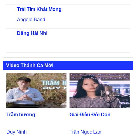
Trái Tim Khát Mong
Angelo Band
Dâng Hài Nhi
Video Thánh Ca Mới
Trầm hương
Giai Điệu Đời Con
Duy Ninh
Trần Ngọc Lan