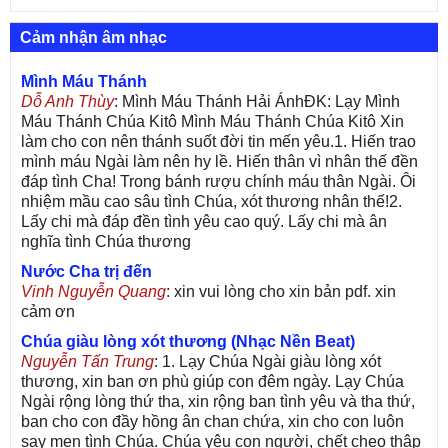
Cảm nhận âm nhạc
Mình Máu Thánh
Dỗ Anh Thùy
: Mình Máu Thánh Hải ÁnhĐK: Lạy Mình
Máu Thánh Chúa Kitô Mình Máu Thánh Chúa Kitô Xin
làm cho con nên thánh suốt đời tin mến yêu.1. Hiến trao
mình máu Ngài làm nên hy lề. Hiến thân vì nhân thế đền
đáp tình Cha! Trong bánh rượu chính máu thân Ngài. Ôi
nhiệm mầu cao sâu tình Chúa, xót thương nhân thế!2.
Lấy chi mà đáp đền tình yêu cao quý. Lấy chi mà ân
nghĩa tình Chúa thương
Nước Cha trị đến
Vinh Nguyễn Quang
: xin vui lòng cho xin bản pdf. xin
cảm ơn
Chúa giàu lòng xót thương (Nhạc Nền Beat)
Nguyễn Tấn Trung
: 1. Lạy Chúa Ngài giàu lòng xót
thương, xin ban ơn phù giúp con đêm ngày. Lạy Chúa
Ngài rộng lòng thứ tha, xin rộng ban tình yêu và tha thứ,
ban cho con đầy hồng ân chan chứa, xin cho con luôn
say men tình Chúa. Chúa yêu con người, chết cheo thập