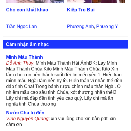
Cho con khát khao
Kiếp Tro Bụi
Trần Ngọc Lan
Phương Anh
,
Phương Ý
Cảm nhận âm nhạc
Mình Máu Thánh
Dỗ Anh Thùy
: Mình Máu Thánh Hải ÁnhĐK: Lạy Mình
Máu Thánh Chúa Kitô Mình Máu Thánh Chúa Kitô Xin
làm cho con nên thánh suốt đời tin mến yêu.1. Hiến trao
mình máu Ngài làm nên hy lề. Hiến thân vì nhân thế đền
đáp tình Cha! Trong bánh rượu chính máu thân Ngài. Ôi
nhiệm mầu cao sâu tình Chúa, xót thương nhân thế!2.
Lấy chi mà đáp đền tình yêu cao quý. Lấy chi mà ân
nghĩa tình Chúa thương
Nước Cha trị đến
Vinh Nguyễn Quang
: xin vui lòng cho xin bản pdf. xin
cảm ơn