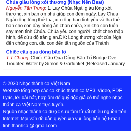
Chúa giàu lòng xót thương (Nhạc Nền Beat)
Nguyễn Tấn Trung
: 1. Lạy Chúa Ngài giàu lòng xót
thương, xin ban ơn phù giúp con đêm ngày. Lạy Chúa
Ngài rộng lòng thứ tha, xin rộng ban tình yêu và tha thứ,
ban cho con đầy hồng ân chan chứa, xin cho con luôn
say men tình Chúa. Chúa yêu con người, chết cheo thập
hình, để cứu độ trần gian.ĐK: Lòng thương xót của Ngài
đến chúng con, dìu con đến tận nguồn của Thánh
Chiếc cầu qua dòng bão tố
T T Chung
: Chiếc Cầu Qua Dòng Bão Tố Bridge Over
Troubled Water by Simon & Garfunkel (Released January
26, 1970) Lời Việt: Nhạc Sĩ Vũ Đức Nghiêm Trình Bày:
Chung Tử Lưu
© 2020 Nhạc thánh ca Việt Nam
De Colores! (Lời Việt)
Son Vu
: Bài hát có lời chưa.Cám ơn
Website tổng hợp các ca khúc thánh ca MP3, Video, PDF,
Lyric, lời bài hát, hợp âm để quý độc giả có thể nghe nhạc
Bài ca dâng Mẹ
thánh ca Việt Nam trực tuyến.
thuc
: xin lòi bài hat ,bai ca dang me.gia ân
Nguồn nhạc thánh ca được sưu tầm từ rất nhiều nguồn trên
Theo gương Mẹ, con lên đường
Internet. Mọi vấn đề bản quyền xin vui lòng liên hệ Email
sr Thúy Ngân
: xin cho con bản PDF bài này ạ
tinh.thanhca @ gmail.com
Đến với Lòng Thương Xót Chúa