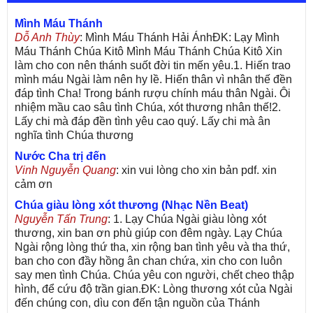
Mình Máu Thánh
Dỗ Anh Thùy
: Mình Máu Thánh Hải ÁnhĐK: Lạy Mình
Máu Thánh Chúa Kitô Mình Máu Thánh Chúa Kitô Xin
làm cho con nên thánh suốt đời tin mến yêu.1. Hiến trao
mình máu Ngài làm nên hy lề. Hiến thân vì nhân thế đền
đáp tình Cha! Trong bánh rượu chính máu thân Ngài. Ôi
nhiệm mầu cao sâu tình Chúa, xót thương nhân thế!2.
Lấy chi mà đáp đền tình yêu cao quý. Lấy chi mà ân
nghĩa tình Chúa thương
Nước Cha trị đến
Vinh Nguyễn Quang
: xin vui lòng cho xin bản pdf. xin
cảm ơn
Chúa giàu lòng xót thương (Nhạc Nền Beat)
Nguyễn Tấn Trung
: 1. Lạy Chúa Ngài giàu lòng xót
thương, xin ban ơn phù giúp con đêm ngày. Lạy Chúa
Ngài rộng lòng thứ tha, xin rộng ban tình yêu và tha thứ,
ban cho con đầy hồng ân chan chứa, xin cho con luôn
say men tình Chúa. Chúa yêu con người, chết cheo thập
hình, để cứu độ trần gian.ĐK: Lòng thương xót của Ngài
đến chúng con, dìu con đến tận nguồn của Thánh