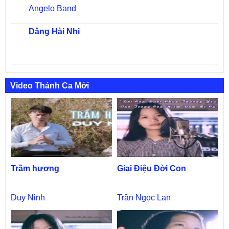
Angelo Band
Dâng Hài Nhi
Video Thánh Ca Mới
Trầm hương
Giai Điệu Đời Con
Duy Ninh
Trần Ngọc Lan