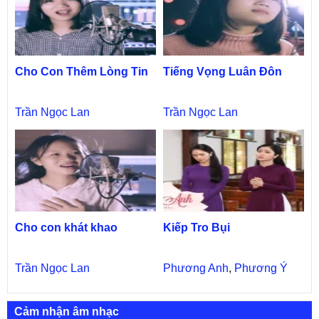
Cho Con Thêm Lòng Tin
Tiếng Vọng Luân Đôn
Trần Ngọc Lan
Trần Ngọc Lan
Cho con khát khao
Kiếp Tro Bụi
Trần Ngọc Lan
Phương Anh
,
Phương Ý
Cảm nhận âm nhạc