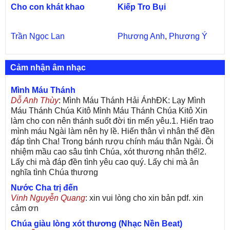
Cho con khát khao
Kiếp Tro Bụi
Trần Ngọc Lan
Phương Anh
,
Phương Ý
Cảm nhận âm nhạc
Mình Máu Thánh
Dỗ Anh Thùy
: Mình Máu Thánh Hải ÁnhĐK: Lạy Mình
Máu Thánh Chúa Kitô Mình Máu Thánh Chúa Kitô Xin
làm cho con nên thánh suốt đời tin mến yêu.1. Hiến trao
mình máu Ngài làm nên hy lề. Hiến thân vì nhân thế đền
đáp tình Cha! Trong bánh rượu chính máu thân Ngài. Ôi
nhiệm mầu cao sâu tình Chúa, xót thương nhân thế!2.
Lấy chi mà đáp đền tình yêu cao quý. Lấy chi mà ân
nghĩa tình Chúa thương
Nước Cha trị đến
Vinh Nguyễn Quang
: xin vui lòng cho xin bản pdf. xin
cảm ơn
Chúa giàu lòng xót thương (Nhạc Nền Beat)