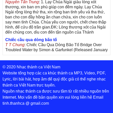
Nguyễn Tấn Trung
: 1. Lạy Chúa Ngài giàu lòng xót
thương, xin ban ơn phù giúp con đêm ngày. Lạy Chúa
Ngài rộng lòng thứ tha, xin rộng ban tình yêu và tha thứ,
ban cho con đầy hồng ân chan chứa, xin cho con luôn
say men tình Chúa. Chúa yêu con người, chết cheo thập
hình, để cứu độ trần gian.ĐK: Lòng thương xót của Ngài
đến chúng con, dìu con đến tận nguồn của Thánh
Chiếc cầu qua dòng bão tố
T T Chung
: Chiếc Cầu Qua Dòng Bão Tố Bridge Over
Troubled Water by Simon & Garfunkel (Released January
26, 1970) Lời Việt: Nhạc Sĩ Vũ Đức Nghiêm Trình Bày:
Chung Tử Lưu
© 2020 Nhạc thánh ca Việt Nam
De Colores! (Lời Việt)
Son Vu
: Bài hát có lời chưa.Cám ơn
Website tổng hợp các ca khúc thánh ca MP3, Video, PDF,
Lyric, lời bài hát, hợp âm để quý độc giả có thể nghe nhạc
thánh ca Việt Nam trực tuyến.
Nguồn nhạc thánh ca được sưu tầm từ rất nhiều nguồn trên
Internet. Mọi vấn đề bản quyền xin vui lòng liên hệ Email
tinh.thanhca @ gmail.com