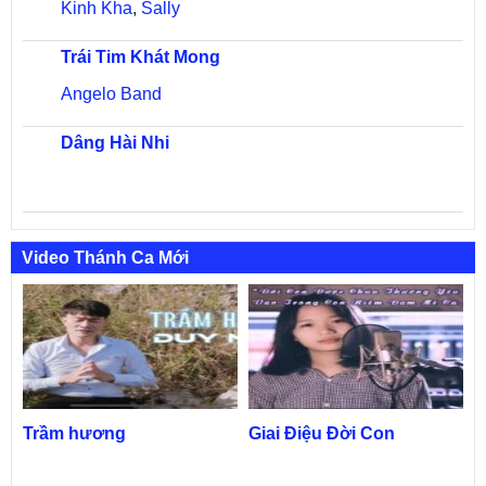
Kinh Kha
,
Sally
Trái Tim Khát Mong
Angelo Band
Dâng Hài Nhi
Video Thánh Ca Mới
Trầm hương
Giai Điệu Đời Con