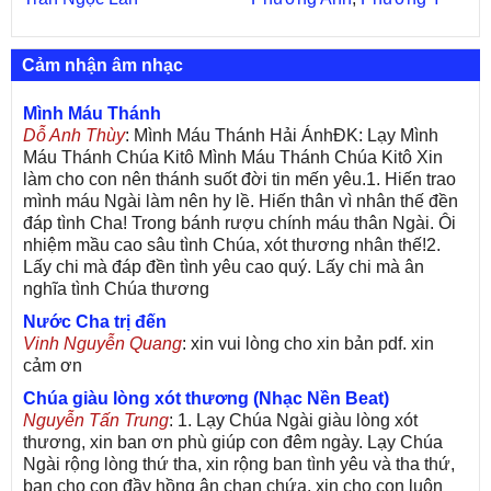
Cảm nhận âm nhạc
Mình Máu Thánh
Dỗ Anh Thùy
: Mình Máu Thánh Hải ÁnhĐK: Lạy Mình
Máu Thánh Chúa Kitô Mình Máu Thánh Chúa Kitô Xin
làm cho con nên thánh suốt đời tin mến yêu.1. Hiến trao
mình máu Ngài làm nên hy lề. Hiến thân vì nhân thế đền
đáp tình Cha! Trong bánh rượu chính máu thân Ngài. Ôi
nhiệm mầu cao sâu tình Chúa, xót thương nhân thế!2.
Lấy chi mà đáp đền tình yêu cao quý. Lấy chi mà ân
nghĩa tình Chúa thương
Nước Cha trị đến
Vinh Nguyễn Quang
: xin vui lòng cho xin bản pdf. xin
cảm ơn
Chúa giàu lòng xót thương (Nhạc Nền Beat)
Nguyễn Tấn Trung
: 1. Lạy Chúa Ngài giàu lòng xót
thương, xin ban ơn phù giúp con đêm ngày. Lạy Chúa
Ngài rộng lòng thứ tha, xin rộng ban tình yêu và tha thứ,
ban cho con đầy hồng ân chan chứa, xin cho con luôn