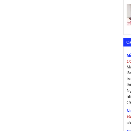
C
M
D
Má
là
tr
th
Ng
nh
ch
Nư
V
c