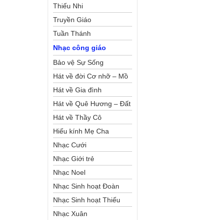
Thiếu Nhi
Truyền Giáo
Tuần Thánh
Nhạc công giáo
Bảo vệ Sự Sống
Hát về đời Cơ nhỡ – Mồ
côi
Hát về Gia đình
Hát về Quê Hương – Đất
Nước
Hát về Thầy Cô
Hiếu kính Mẹ Cha
Nhạc Cưới
Nhạc Giới trẻ
Nhạc Noel
Nhạc Sinh hoạt Đoàn
Thể Công Giáo
Nhạc Sinh hoạt Thiếu
Nhi
Nhạc Xuân