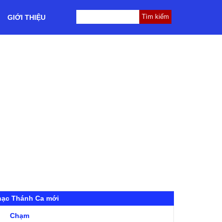
GIỚI THIỆU
hạc Thánh Ca mới
Chạm