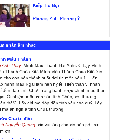
Kiếp Tro Bụi
Phương Anh
,
Phương Ý
ảm nhận âm nhạc
ình Máu Thánh
ỗ Anh Thùy
: Mình Máu Thánh Hải ÁnhĐK: Lạy Mình
u Thánh Chúa Kitô Mình Máu Thánh Chúa Kitô Xin
m cho con nên thánh suốt đời tin mến yêu.1. Hiến
ao mình máu Ngài làm nên hy lề. Hiến thân vì nhân
ế đền đáp tình Cha! Trong bánh rượu chính máu thân
ài. Ôi nhiệm mầu cao sâu tình Chúa, xót thương
ân thế!2. Lấy chi mà đáp đền tình yêu cao quý. Lấy
i mà ân nghĩa tình Chúa thương
ớc Cha trị đến
inh Nguyễn Quang
: xin vui lòng cho xin bản pdf. xin
ảm ơn