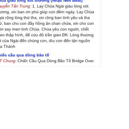
húa giàu lòng xót thương (Nhạc Nền Beat)
guyễn Tấn Trung
: 1. Lạy Chúa Ngài giàu lòng xót
ương, xin ban ơn phù giúp con đêm ngày. Lạy Chúa
ài rộng lòng thứ tha, xin rộng ban tình yêu và tha
ứ, ban cho con đầy hồng ân chan chứa, xin cho con
ôn say men tình Chúa. Chúa yêu con người, chết
eo thập hình, để cứu độ trần gian.ĐK: Lòng thương
t của Ngài đến chúng con, dìu con đến tận nguồn
ủa Thánh
hiếc cầu qua dòng bão tố
 T Chung
: Chiếc Cầu Qua Dòng Bão Tố Bridge Over
oubled Water by Simon & Garfunkel (Released
nuary 26, 1970) Lời Việt: Nhạc Sĩ Vũ Đức Nghiêm
ình Bày: Chung Tử Lưu
 Colores! (Lời Việt)
on Vu
: Bài hát có lời chưa.Cám ơn
ài ca dâng Mẹ
uc
: xin lòi bài hat ,bai ca dang me.gia ân
heo gương Mẹ, con lên đường
 Thúy Ngân
: xin cho con bản PDF bài này ạ