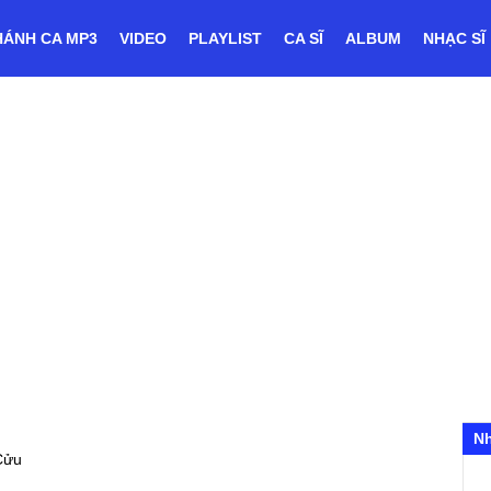
HÁNH CA MP3
VIDEO
PLAYLIST
CA SĨ
ALBUM
NHẠC SĨ
N
Cửu