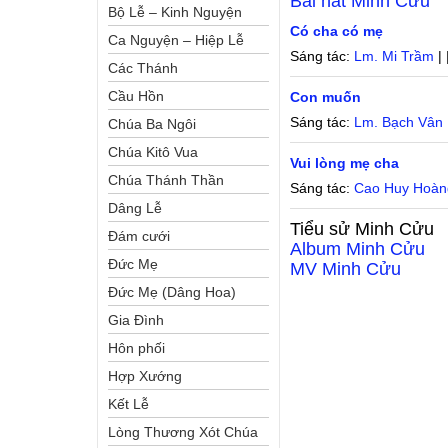
Bài hát
Minh Cửu
Bộ Lễ – Kinh Nguyện
Có cha có mẹ
Ca Nguyện – Hiệp Lễ
Sáng tác:
Lm. Mi Trầm
| 
Các Thánh
Cầu Hồn
Con muốn
Sáng tác:
Lm. Bạch Vân
Chúa Ba Ngôi
Chúa Kitô Vua
Vui lòng mẹ cha
Chúa Thánh Thần
Sáng tác:
Cao Huy Hoàn
Dâng Lễ
Tiểu sử
Minh Cửu
Đám cưới
Album
Minh Cửu
Đức Mẹ
MV
Minh Cửu
Đức Mẹ (Dâng Hoa)
Gia Đình
Hôn phối
Hợp Xướng
Kết Lễ
Lòng Thương Xót Chúa