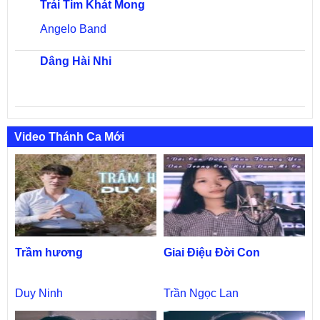
Trái Tim Khát Mong
Angelo Band
Dâng Hài Nhi
Video Thánh Ca Mới
Trầm hương
Giai Điệu Đời Con
Duy Ninh
Trần Ngọc Lan