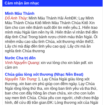
Cảm nhận âm nhạc
Mình Máu Thánh
Dỗ Anh Thùy
: Mình Máu Thánh Hải ÁnhĐK: Lạy Mình
Máu Thánh Chúa Kitô Mình Máu Thánh Chúa Kitô Xin
làm cho con nên thánh suốt đời tin mến yêu.1. Hiến trao
mình máu Ngài làm nên hy lề. Hiến thân vì nhân thế đền
đáp tình Cha! Trong bánh rượu chính máu thân Ngài. Ôi
nhiệm mầu cao sâu tình Chúa, xót thương nhân thế!2.
Lấy chi mà đáp đền tình yêu cao quý. Lấy chi mà ân
nghĩa tình Chúa thương
Nước Cha trị đến
Vinh Nguyễn Quang
: xin vui lòng cho xin bản pdf. xin
cảm ơn
Chúa giàu lòng xót thương (Nhạc Nền Beat)
Nguyễn Tấn Trung
: 1. Lạy Chúa Ngài giàu lòng xót
thương, xin ban ơn phù giúp con đêm ngày. Lạy Chúa
Ngài rộng lòng thứ tha, xin rộng ban tình yêu và tha thứ,
ban cho con đầy hồng ân chan chứa, xin cho con luôn
say men tình Chúa. Chúa yêu con người, chết cheo thập
hình, để cứu độ trần gian.ĐK: Lòng thương xót của Ngài